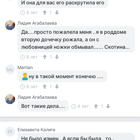
И она для вас его раскрутила его
8 лет
1
Лидия Агабалаева
Да....просто пожалела меня ..я в роддоме
вторую дочечку рожала, а он с
любовницей ножки обмывал...... Скотина...
8 лет
1
Martian
Ma
ну в такой момент конечно ....
8 лет
1
Лидия Агабалаева
Вот такие дела....
8 лет
1
Елизавета Калита
ЕК
Не было измен . А если бы была , то .