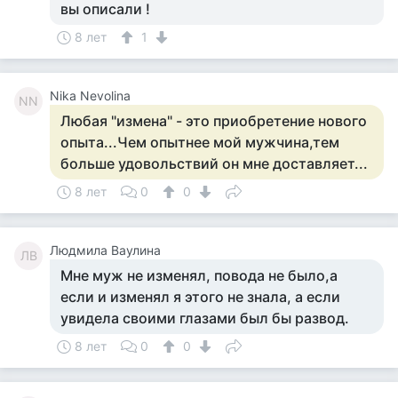
вы описали !
8 лет
1
Nika Nevolina
NN
Любая "измена" - это приобретение нового
опыта...Чем опытнее мой мужчина,тем
больше удовольствий он мне доставляет...
8 лет
0
0
Людмила Ваулина
ЛВ
Мне муж не изменял, повода не было,а
если и изменял я этого не знала, а если
увидела своими глазами был бы развод.
8 лет
0
0