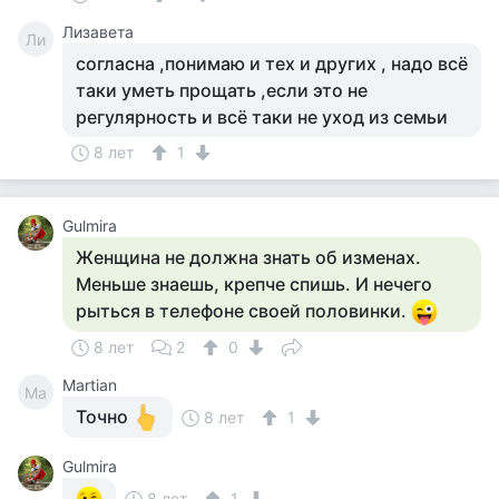
Лизавета
Ли
согласна ,понимаю и тех и других , надо всё
таки уметь прощать ,если это не
регулярность и всё таки не уход из семьи
8 лет
1
Gulmira
Женщина не должна знать об изменах.
Меньше знаешь, крепче спишь. И нечего
рыться в телефоне своей половинки.
8 лет
2
0
Martian
Ma
Точно
8 лет
1
Gulmira
8 лет
1