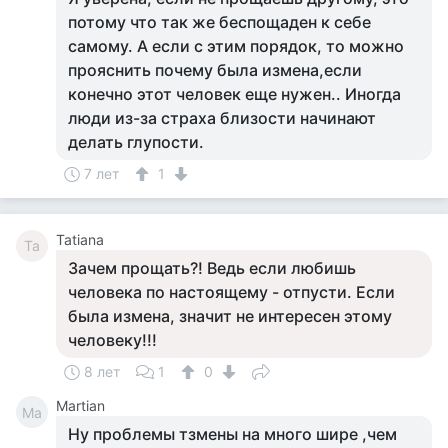
потому что так же беспощаден к себе
самому. А если с этим порядок, то можно
прояснить почему была измена,если
конечно этот человек еще нужен.. Иногда
люди из-за страха близости начинают
делать глупости.
7 лет
1
Tatiana
Ta
Зачем прощать?! Ведь если любишь
человека по настоящему - отпусти. Если
была измена, значит не интересен этому
человеку!!!
8 лет
1
0
Martian
Ma
Ну проблемы тзмены на много шире ,чем