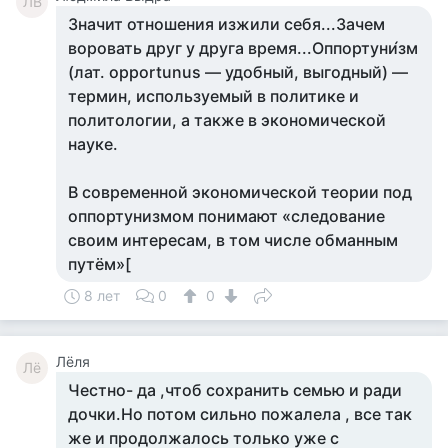
ЛВ
Значит отношения изжили себя...Зачем
воровать друг у друга время...Оппортуни́зм
(лат. opportunus — удобный, выгодный) —
термин, используемый в политике и
политологии, а также в экономической
науке.
В современной экономической теории под
оппортунизмом понимают «следование
своим интересам, в том числе обманным
путём»[
8 лет
0
0
Лёля
Лё
Честно- да ,чтоб сохранить семью и ради
дочки.Но потом сильно пожалела , все так
же и продолжалось только уже с