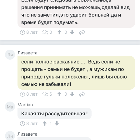
решения принимать не можешь,сделай вид
что не заметил,это ударит больней,да и
время будет подумать.
8 лет
0
0
Лизавета
Ли
если полное раскаяние .... Ведь если не
прощать - семьи не будет , а мужикам по
природе гульки положены , лишь бы свою
семью не забывали!
8 лет
6
0
Martian
Ma
Какая ты рассудительная !
8 лет
1
Лизавета
Ли