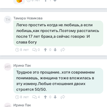
Тамара Новикова
ТН
Легко простить когда не любишь,а если
любишь,как простить.Поэтому расстались
после 17 лет брака,а сейчас говорю :И
слава богу
8 лет
0
0
Ирина Пак
ИП
Трудное это прощение..хотя современем
понимаешь, женщина тоже вложилась в
эту измену.Любые отношения двоих
строятся 50/50.
8 лет
4
0
Ирина Пак
ИП