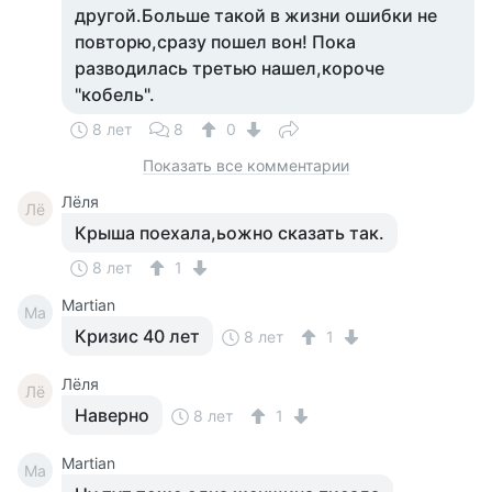
другой.Больше такой в жизни ошибки не
повторю,сразу пошел вон! Пока
разводилась третью нашел,короче
"кобель".
8 лет
8
0
Показать все комментарии
Лёля
Лё
Крыша поехала,ьожно сказать так.
8 лет
1
Martian
Ma
Кризис 40 лет
8 лет
1
Лёля
Лё
Наверно
8 лет
1
Martian
Ma