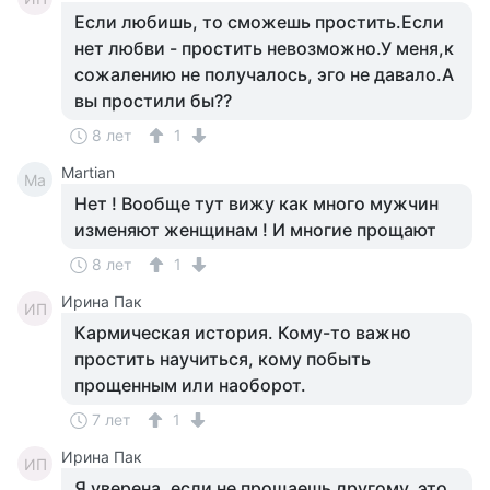
Если любишь, то сможешь простить.Если
нет любви - простить невозможно.У меня,к
сожалению не получалось, эго не давало.А
вы простили бы??
8 лет
1
Martian
Ma
Нет ! Вообще тут вижу как много мужчин
изменяют женщинам ! И многие прощают
8 лет
1
Ирина Пак
ИП
Кармическая история. Кому-то важно
простить научиться, кому побыть
прощенным или наоборот.
7 лет
1
Ирина Пак
ИП
Я уверена, если не прощаешь другому, это