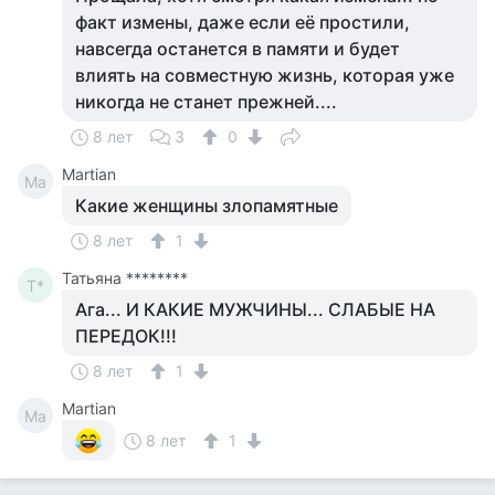
факт измены, даже если её простили,
навсегда останется в памяти и будет
влиять на совместную жизнь, которая уже
никогда не станет прежней....
8 лет
3
0
Martian
Ma
Какие женщины злопамятные
8 лет
1
Татьяна ********
Т*
Ага... И КАКИЕ МУЖЧИНЫ... СЛАБЫЕ НА
ПЕРЕДОК!!!
8 лет
1
Martian
Ma
8 лет
1