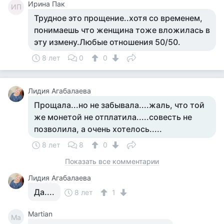
Ирина Пак
ИП
Трудное это прощение..хотя со временем,
понимаешь что женщина тоже вложилась в
эту измену.Любые отношения 50/50.
8 лет
0
0
Лидия Агабалаева
Прощала...но не забывала....жаль, что той
же монетой не отплатила.....совесть не
позволила, а очень хотелось.....
8 лет
8
0
Показать все комментарии
Лидия Агабалаева
Да....
8 лет
1
Martian
Ma