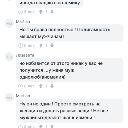
иногда впадаю в полемику
8 лет
1
Martian
Ma
Но ты права полностью ! Полигамность
мешает мужчинам !
8 лет
1
Лизавета
Ли
но избавится от этого никак у вас не
получится ...у меня муж
однолюб(аномалия)
8 лет
1
Martian
Ma
Ну он не один ! Просто смотреть на
женщин и делать разные вещи ! Не все
мужчины сделают шаг к измени !
8 лет
1