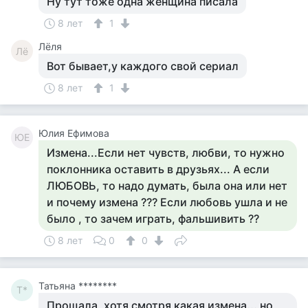
Ну тут тоже одна женщина писала
8 лет
1
Лёля
Лё
Вот бывает,у каждого свой сериал
8 лет
1
Юлия Ефимова
ЮЕ
Измена...Если нет чувств, любви, то нужно
поклонника оставить в друзьях... А если
ЛЮБОВЬ, то надо думать, была она или нет
и почему измена ??? Если любовь ушла и не
было , то зачем играть, фальшивить ??
8 лет
0
0
Татьяна ********
Т*
Прощала, хотя смотря какая измена... но