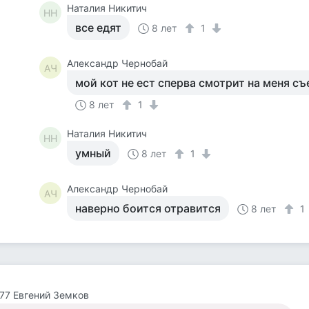
Наталия Никитич
НН
все едят
8 лет
1
Александр Чернобай
АЧ
мой кот не ест сперва смотрит на меня съ
8 лет
1
Наталия Никитич
НН
умный
8 лет
1
Александр Чернобай
АЧ
наверно боится отравится
8 лет
1
77 Евгений Земков