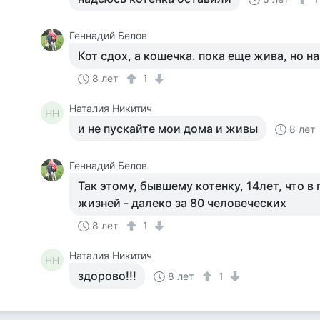
Геннадий Белов
Кот сдох, а кошечка. пока еще жива, но на
8 лет
1
Наталия Никитич
НН
и не пускайте мои дома и живы
8 лет
Геннадий Белов
Так этому, бывшему котенку, 14лет, что в
жизней - далеко за 80 человеческих
8 лет
1
Наталия Никитич
НН
здорово!!!
8 лет
1