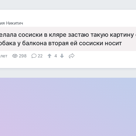
ия Никитич
елала сосиски в кляре застаю такую картину
обака у балкона вторая ей сосиски носит
 лет
298
22
4