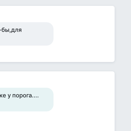
-бы,для
е у порога....