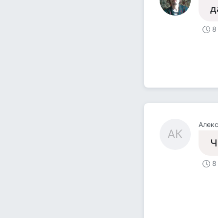
д
8
Алекс
АК
Ч
8