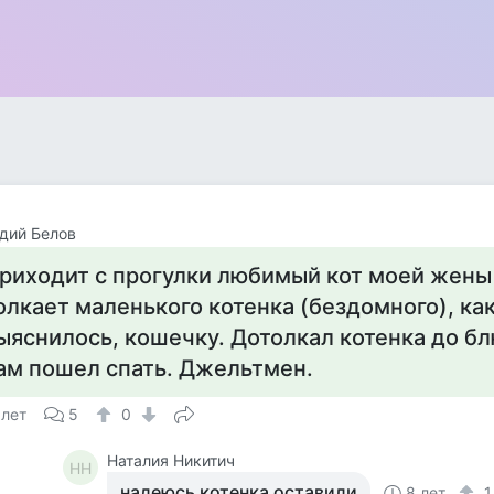
дий Белов
риходит с прогулки любимый кот моей жены
олкает маленького котенка (бездомного), ка
ыяснилось, кошечку. Дотолкал котенка до бл
ам пошел спать. Джельтмен.
 лет
5
0
Наталия Никитич
НН
надеюсь котенка оставили
8 лет