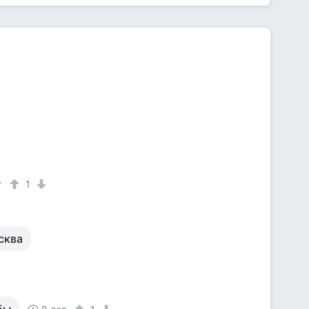
т
1
сква