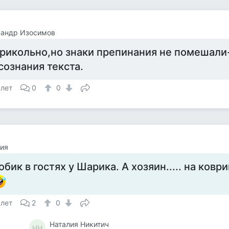
сандр Изосимов
рикольно,но знаки препинания не помешали
сознания текста.
 лет
0
0
ия
обик в гостях у Шарика. А хозяин..... на коврик
 лет
2
0
Наталия Никитич
НН