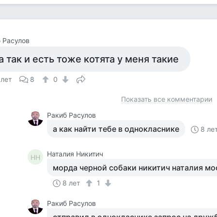
 Расулов
а так и есть тоже котята у меня такие
 лет
8
0
Показать все комментарии
Ракиб Расулов
а как найти тебе в однокласнике
8 ле
Наталия Никитич
НН
морда черной собаки никитич наталия мо
8 лет
1
Ракиб Расулов