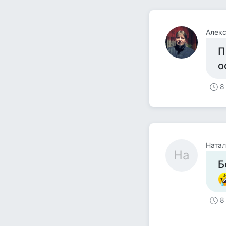
Алек
П
о
8
Натал
На
Б
8