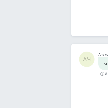
Алек
АЧ
ч
8