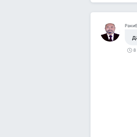
Ракиб
д
8