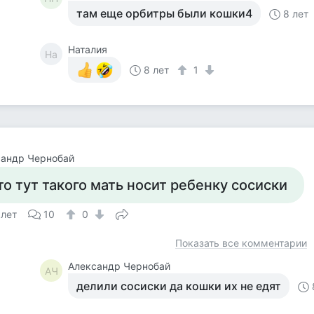
там еще орбитры были кошки4
8 лет
Наталия
На
8 лет
1
сандр Чернобай
то тут такого мать носит ребенку сосиски
 лет
10
0
Показать все комментарии
Александр Чернобай
АЧ
делили сосиски да кошки их не едят