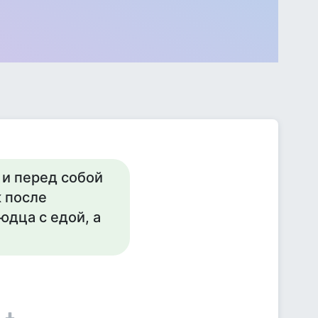
 и перед собой
к после
юдца с едой, а
1