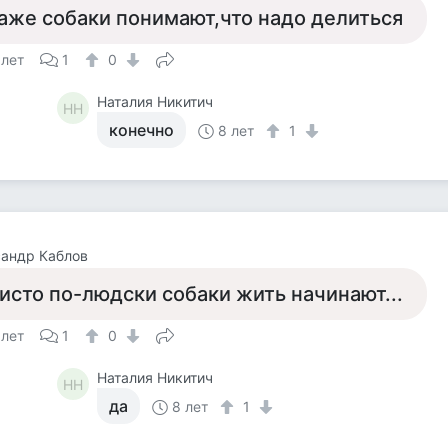
аже собаки понимают,что надо делиться
 лет
1
0
Наталия Никитич
НН
конечно
8 лет
1
андр Каблов
исто по-людски собаки жить начинают...
 лет
1
0
Наталия Никитич
НН
да
8 лет
1