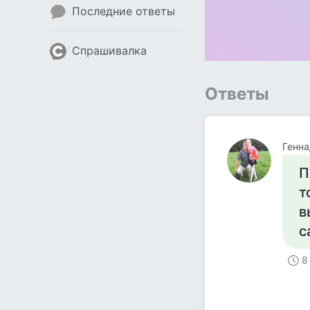
Последние ответы
Спрашивалка
Ответы
Генна
П
т
в
с
8