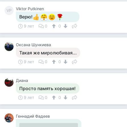
Viktor Putkinen
VP
Верю!
9 лет
0
0
Оксана Шункиева
Такая же миролюбивая...
9 лет
0
0
Диана
Просто память хорошая!
9 лет
0
0
Геннадий Фадеев