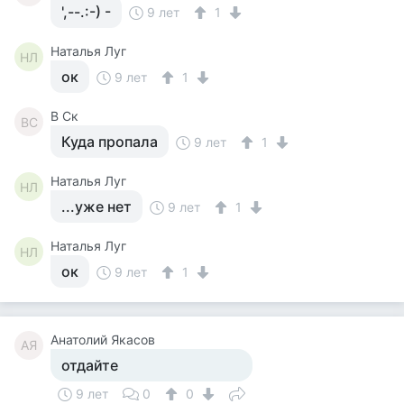
',--.:-) -
9 лет
1
Наталья Луг
НЛ
ок
9 лет
1
В Ск
ВС
Куда пропала
9 лет
1
Наталья Луг
НЛ
...уже нет
9 лет
1
Наталья Луг
НЛ
ок
9 лет
1
Анатолий Якасов
АЯ
отдайте
9 лет
0
0