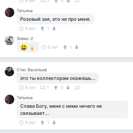
9 лет
2
0
Татьяна
Розовый зая, это не про меня.
9 лет
1
Элвис-2
9 лет
1
Стас Васильев
это ты коллекторам скажешь...
9 лет
1
0
Татьяна
Слава Богу, меня с ними ничего не
связывает...
9 лет
1