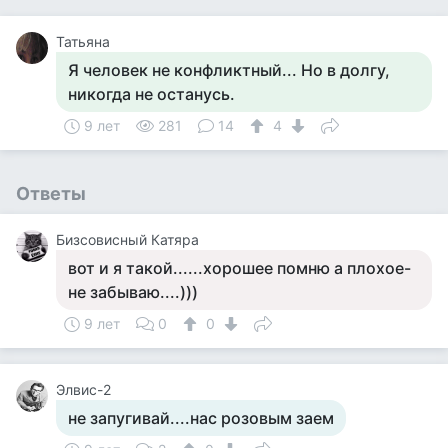
Татьяна
Я человек не конфликтный... Но в долгу,
никогда не останусь.
9 лет
281
14
4
Ответы
Бизсовисный Катяра
вот и я такой......хорошее помню а плохое-
не забываю....)))
9 лет
0
0
Элвис-2
не запугивай....нас розовым заем