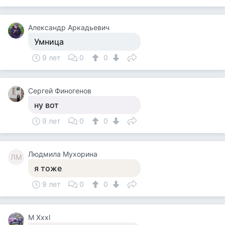
Александр Аркадьевич
Умница
9 лет
0
0
Сергей Финогенов
ну вот
9 лет
0
0
Людмила Мухорина
ЛМ
я тоже
9 лет
0
0
M Xxxl