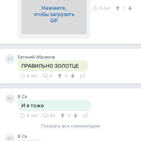
Нажмите,
9 лет
1
чтобы загрузить
GIF
Евгений Абрамов
ЕА
ПРАВИЛЬНО ЗОЛОТЦЕ
9 лет
0
0
В Ск
ВС
И я тоже
9 лет
60
0
Показать все комментарии
В Ск
ВС