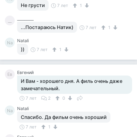
Не грусти
7 лет
1
_________
__
...Постараюсь Натик)
7 лет
1
Natali
Na
))
7 лет
1
Евгений
Ев
И Вам - хорошего дня. А филь очень даже
замечательный.
7 лет
2
0
Natali
Na
Спасибо. Да фильм очень хороший
7 лет
1