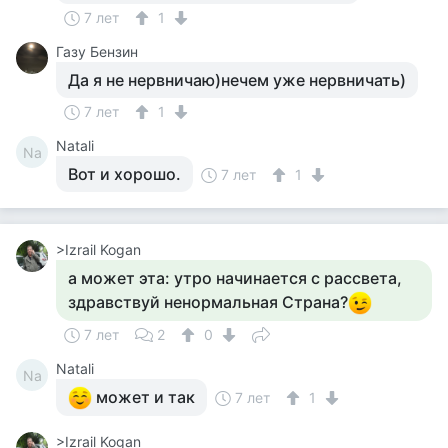
7 лет
1
Газу Бензин
Да я не нервничаю)нечем уже нервничать)
7 лет
1
Natali
Na
Вот и хорошо.
7 лет
1
>Izrail Kogan
а может эта: утро начинается с рассвета,
здравствуй ненормальная Страна?
7 лет
2
0
Natali
Na
может и так
7 лет
1
>Izrail Kogan