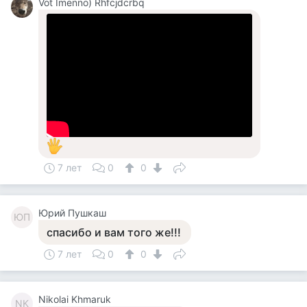
Vot Imenno) Rhfcjdcrbq
7 лет
0
0
Юрий Пушкаш
ЮП
спасибо и вам того же!!!
7 лет
0
0
Nikolai Khmaruk
NK