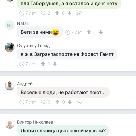
пля Табор ушел, а я осталсо и денг нету
7 лет
2
0
Natali
Na
Беги за ними
7 лет
1
Cviyатыiy Гнэзд
я ж в Загранпаспорте не Форест Гампт
7 лет
1
Андрей
Веселые люди, не работают поют...
7 лет
0
0
Виктор Николаев
Любительница цыганской музыки?