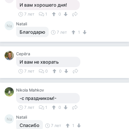
И вам хорошего дня!
7 лет
1
0
Natali
Na
Благодарю
7 лет
1
Серёга
И вам не хворать
7 лет
0
0
Nikola Mahkov
-с праздником!-
7 лет
1
0
Natali
Na
Спасибо
7 лет
1