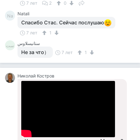
7 лет
2
0
Natali
Na
Спасибо Стас. Сейчас послушаю
7 лет
1
ستانيسلاوس
ست
Не за что）
7 лет
1
Николай Костров