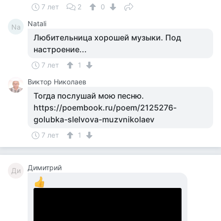
7 лет
2
0
Natali
Na
Любительница хорошей музыки. Под
настроение...
7 лет
1
Виктор Николаев
Тогда послушай мою песню.
https://poembook.ru/poem/2125276-
golubka-slelvova-muzvnikolaev
7 лет
1
Димитрий
Ди