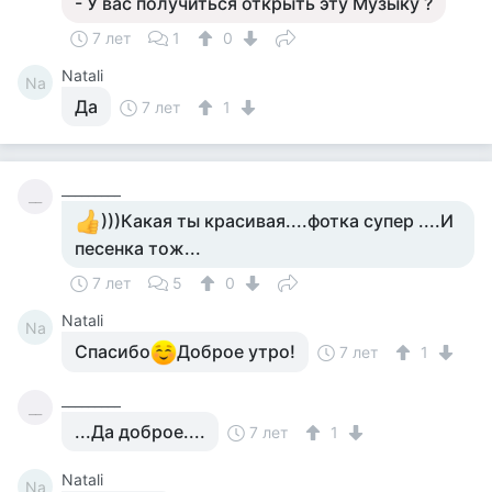
- У вас получиться открыть эту Музыку ?
7 лет
1
0
Natali
Na
Да
7 лет
1
_________
__
)))Какая ты красивая....фотка супер ....И
песенка тож...
7 лет
5
0
Natali
Na
Спасибо
Доброе утро!
7 лет
1
_________
__
...Да доброе....
7 лет
1
Natali
Na