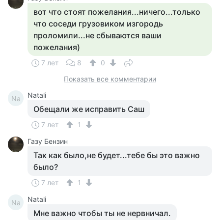
вот что стоят пожелания...ничего...только
что соседи грузовиком изгородь
проломили...не сбываются ваши
пожелания)
7 лет
8
0
Показать все комментарии
Natali
Na
Обещали же исправить Саш
7 лет
1
Газу Бензин
Так как было,не будет...тебе бы это важно
было?
7 лет
1
Natali
Na
Мне важно чтобы ты не нервничал.