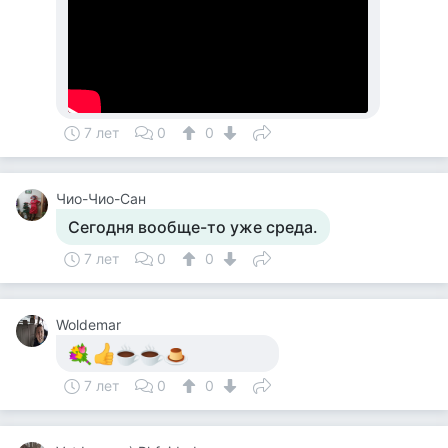
7 лет
0
0
Чио-Чио-Сан
Сегодня вообще-то уже среда.
7 лет
0
0
Woldemar
7 лет
0
0