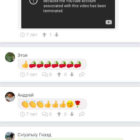
7 лет
1
Этоя
7 лет
0
0
Андрей
7 лет
0
0
Cviyатыiy Гнэзд