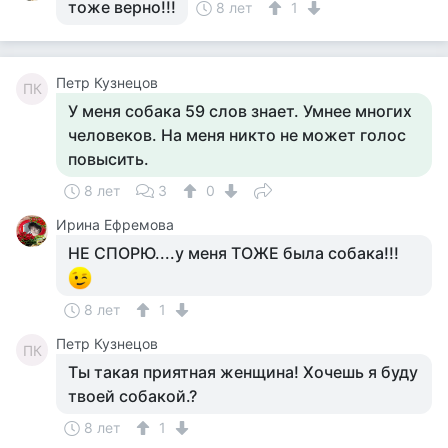
тоже верно!!!
8 лет
1
Петр Кузнецов
ПК
У меня собака 59 слов знает. Умнее многих
человеков. На меня никто не может голос
повысить.
8 лет
3
0
Ирина Ефремова
НЕ СПОРЮ....у меня ТОЖЕ была собака!!!
8 лет
1
Петр Кузнецов
ПК
Ты такая приятная женщина! Хочешь я буду
твоей собакой.?
8 лет
1