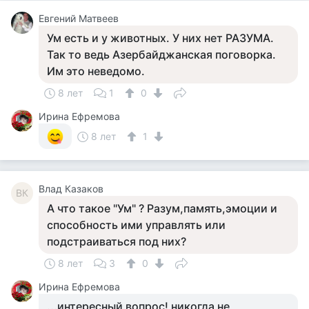
Евгений Матвеев
Ум есть и у животных. У них нет РАЗУМА.
Так то ведь Азербайджанская поговорка.
Им это неведомо.
8 лет
1
0
Ирина Ефремова
8 лет
1
Влад Казаков
ВК
А что такое "Ум" ? Разум,память,эмоции и
способность ими управлять или
подстраиваться под них?
8 лет
3
0
Ирина Ефремова
...интересный вопрос! никогда не