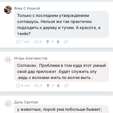
Вова С Кошкой
Только с последним утверждением
соглашусь. Нельзя же так практично
подходить к дереву и тучам. А красота, а
тенёк?
7 лет
0
0
Игорь Благовестов
ИБ
Согласен . Проблема в том куда этот умный
свой дар приложет .будет служить злу
.ведь с волками жить по волчи выть .
8 лет
0
0
Даль Светлая
ДС
у животных, порой ума побольше бывает,