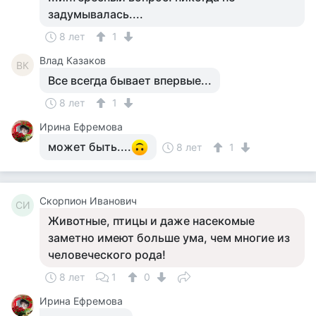
задумывалась....
8 лет
1
Влад Казаков
ВК
Все всегда бывает впервые...
8 лет
1
Ирина Ефремова
может быть....
8 лет
1
Скорпион Иванович
СИ
Животные, птицы и даже насекомые
заметно имеют больше ума, чем многие из
человеческого рода!
8 лет
1
0
Ирина Ефремова