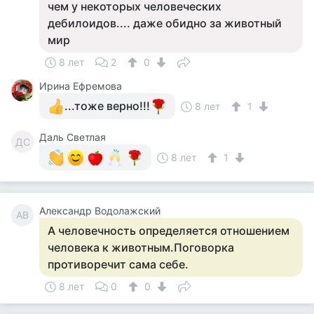
чем у некоторых человеческих
дебилоидов.... даже обидно за животный
мир
8 лет
2
0
Ирина Ефремова
...тоже верно!!!
8 лет
1
Даль Светлая
ДС
8 лет
1
Александр Водолажский
АВ
А человечность определяется отношением
человека к животным.Поговорка
противоречит сама себе.
8 лет
0
0