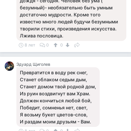
дождя - сегодня. Человек без ума (
безумный)- необязательно быть умным
достаточно мудрости. Кроме того
известно много людей будучи безумными
творили стихи, произведения искусства.
Лжива пословица.
8 лет
0
0
Эдуард Щиголев
Превратится в воду рек снег,
Станет облаком седым дым,
Станет домом твой родной дом,
Из руин воздвигнут вам Храм.
Должен кончиться любой бой,
Победит, сомненья нет, свет,
Я возьму букет цветов-слов,
И раздам моим друзьям - Вам.
8 лет
0
0