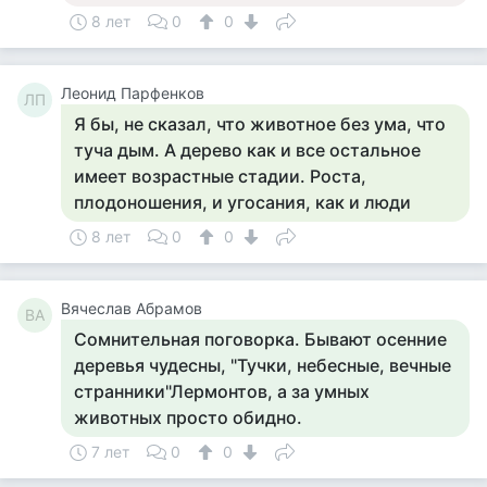
8 лет
0
0
Леонид Парфенков
ЛП
Я бы, не сказал, что животное без ума, что
туча дым. А дерево как и все остальное
имеет возрастные стадии. Роста,
плодоношения, и угосания, как и люди
8 лет
0
0
Вячеслав Абрамов
ВА
Сомнительная поговорка. Бывают осенние
деревья чудесны, "Тучки, небесные, вечные
странники"Лермонтов, а за умных
животных просто обидно.
7 лет
0
0