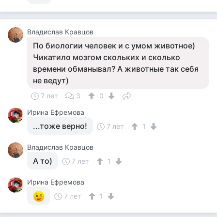
Владислав Кравцов
По биологии человек и с умом животное)
Чикатило мозгом скольких и сколько
времени обманывал? А животные так себя
не ведут)
7 лет
3
0
Ирина Ефремова
...тоже верно!
7 лет
1
Владислав Кравцов
А то)
7 лет
1
Ирина Ефремова
7 лет
1