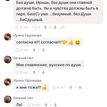
Без души, Иришь, без души она главной
должна быть. Ум и чувства должны быть в
паре. Без(С) ума ...безумный. без Души
...беСдушный.
8 лет
4
0
Ирина Ефремова
согласна я!!! согласна!!!
8 лет
1
Евгений Нет
Мне славянские, русские по душе.
8 лет
1
Ирина Ефремова
и мне тоже!!!
8 лет
1
Евгений Нет
Ок!
8 лет
1