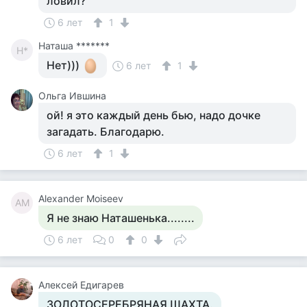
ловил?
6 лет
1
Наташа *******
Н*
Нет)))
6 лет
1
Ольга Ившина
ой! я это каждый день бью, надо дочке
загадать. Благодарю.
6 лет
1
Alexander Moiseev
AM
Я не знаю Наташенька........
6 лет
0
0
Алексей Едигарев
ЗОЛОТОСЕРЕБРЯНАЯ ШАХТА.