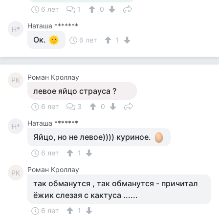
6 лет
1
0
Наташа *******
Н*
Ок.
6 лет
1
Роман Кроллау
РК
левое яйцо страуса ?
6 лет
3
0
Наташа *******
Н*
Яйцо, но не левое)))) куриное.
6 лет
1
Роман Кроллау
РК
так обманутся , так обманутся - причитал
ёжик слезая с кактуса ......
6 лет
1