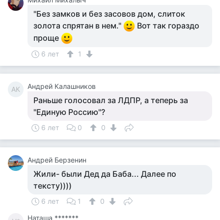
"Без замков и без засовов дом, слиток
золота спрятан в нем."
Вот так гораздо
проще
6 лет
1
Андрей Калашников
АК
Раньше голосовал за ЛДПР, а теперь за
"Единую Россию"?
6 лет
0
0
Андрей Берзенин
Жили- были Дед да Баба... Далее по
тексту))))
6 лет
1
0
Наташа *******