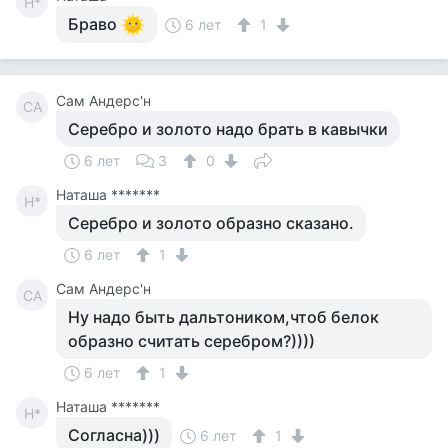
Н*
Браво
6 лет
1
Сам Андерс'н
СА
Серебро и золото надо брать в кавычки
6 лет
3
0
Наташа *******
Н*
Серебро и золото образно сказано.
6 лет
1
Сам Андерс'н
СА
Ну надо быть дальтоником,чтоб белок
образно считать серебром?))))
6 лет
1
Наташа *******
Н*
Согласна)))
6 лет
1