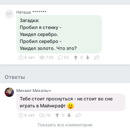
Наташа *******
Н*
Загадка:
Пробил я стенку -
Увидел серебро.
Пробил серебро -
Увидел золото. Что это?
6 лет
739
55
0
Ответы
Михаил Михалыч
Тебе стоит проснуться - не стоит во сне
играть в Майнкрафт
6 лет
10
0
Показать все комментарии