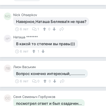
Nick Ohsepkov
NO
Наверное,Наташа Беляева!я не прав?
6 лет
1
0
Наташа *******
Н*
В какой то степени вы правы)))
6 лет
1
Лион Васькин
ЛВ
Вопрос конечно интересный,............
6 лет
0
0
Сеня Семеныч Горбунков
СС
посмотрел ответ и был озадачен...