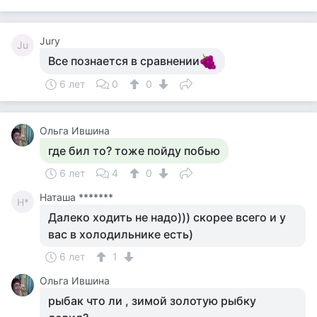
Jury
Ju
Все познается в сравнении
6 лет
0
0
Ольга Ившина
где бил то? тоже пойду побью
6 лет
4
0
Наташа *******
Н*
Далеко ходить не надо))) скорее всего и у
вас в холодильнике есть)
6 лет
1
Ольга Ившина
рыбак что ли , зимой золотую рыбку