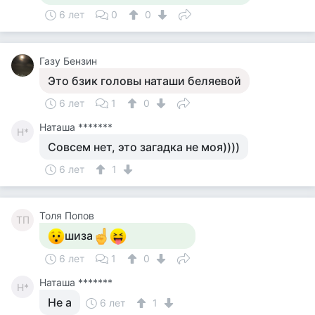
6 лет
0
0
Газу Бензин
Это бзик головы наташи беляевой
6 лет
1
0
Наташа *******
Н*
Совсем нет, это загадка не моя))))
6 лет
1
Толя Попов
ТП
шиза
6 лет
1
0
Наташа *******
Н*
Не а
6 лет
1