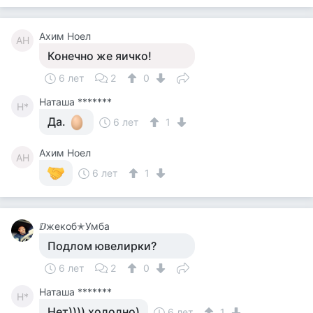
Ахим Ноел
АН
Конечно же яичко!
6 лет
2
0
Наташа *******
Н*
Да.
6 лет
1
Ахим Ноел
АН
6 лет
1
ⅅжекоб✭Умба
Подлом ювелирки?
6 лет
2
0
Наташа *******
Н*
Нет)))) холодно)
6 лет
1