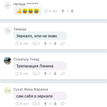
Наташа *******
Н*
6 лет
1
Танюша
Та
Зеркало, или не знаю
6 лет
0
0
Cviyатыiy Гнэзд
Трепанация Ленина
6 лет
0
0
Сухат Жена Фараона
СЖ
сам себя в зеркале
6 лет
0
0