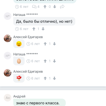
6 лет
4
0
Наташа *******
Н*
Да, было бы отлично), но нет)
6 лет
1
Алексей Едигарев
6 лет
1
Наташа *******
Н*
6 лет
1
Алексей Едигарев
6 лет
1
Андрей
Ан
знаю с первого класса.