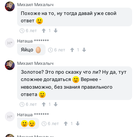
Михаил Михалыч
Похоже на то, ну тогда давай уже свой
ответ
6 лет
1
Наташа *******
Н*
Яйцо
6 лет
1
Михаил Михалыч
Золотое? Это про сказку что ли? Ну да, тут
сложнее догадаться
Вернее -
невозможно, без знания правильного
ответа
6 лет
1
Наташа *******
Н*
6 лет
1
Михаил Михалыч