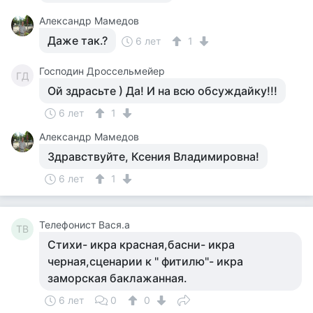
Александр Мамедов
Даже так.?
6 лет
1
Господин Дроссельмейер
ГД
Ой здрасьте ) Да! И на всю обсуждайку!!!
6 лет
1
Александр Мамедов
Здравствуйте, Ксения Владимировна!
6 лет
1
Телефонист Вася.а
ТВ
Стихи- икра красная,басни- икра
черная,сценарии к " фитилю"- икра
заморская баклажанная.
6 лет
0
0