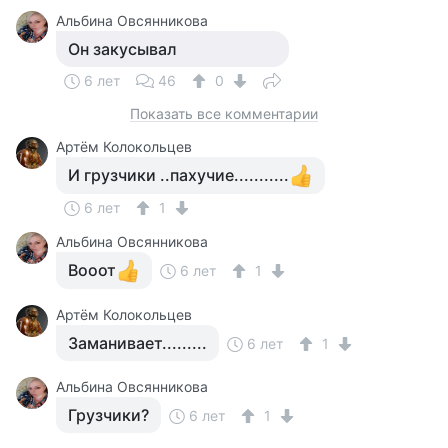
Альбина Овсянникова
Он закусывал
6 лет
46
0
Показать все комментарии
Артём Колокольцев
И грузчики ..пахучие...........
6 лет
1
Альбина Овсянникова
Вооот
6 лет
1
Артём Колокольцев
Заманивает.........
6 лет
1
Альбина Овсянникова
Грузчики?
6 лет
1