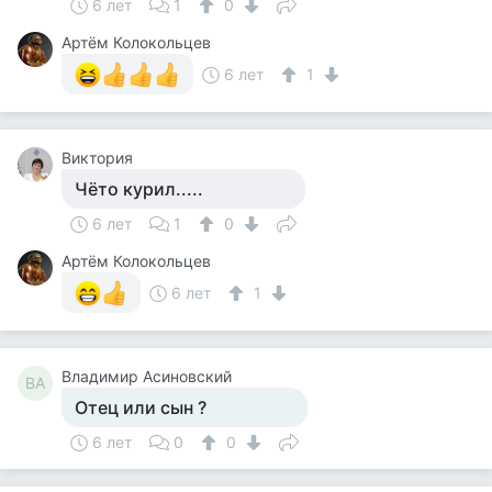
6 лет
1
0
Артём Колокольцев
6 лет
1
Виктория
Чёто курил.....
6 лет
1
0
Артём Колокольцев
6 лет
1
Владимир Асиновский
ВА
Отец или сын ?
6 лет
0
0