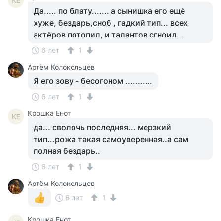
КЕ
Да..... по блату....... а сынишка его ещё
хуже, бездарь,сноб , гадкий тип... всех
актёров потопил, и талантов сгноил...
6 лет
1
Артём Колокольцев
Я его зову - бесогоном ...........
6 лет
1
Крошка Енот
КЕ
да... сволочь последняя... мерзкий
тип...рожа такая самоуверенная..а сам
полная бездарь..
6 лет
1
Артём Колокольцев
6 лет
1
Крошка Енот