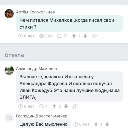
Артём Колокольцев
Чем питался Михалков.,когда писал свои
стихи ?
6 лет
344
17
1
Ответы
Александр Мамедов
Вы знаете,неважно.И кто жена у
Александра Фадеева.И сколько получал
Иван Кожедуб.Это наши лучшие люди,наша
ЭЛИТА,
6 лет
4
0
Господин Дроссельмейер
ГД
Целую Вас мысленно
6 лет
1