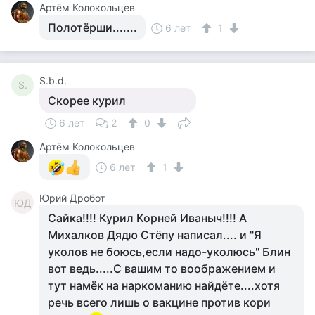
Артём Колокольцев
Полотёрши.......
6 лет
1
S.b.d.
S.
Скорее курил
6 лет
2
0
Артём Колокольцев
6 лет
1
Юрий Дробот
ЮД
Сайка!!!! Курил Корней Иваныч!!!! А
Михалков Дядю Стёпу написал.... и "Я
уколов не боюсь,если надо-уколюсь" Блин
вот ведь.....С вашим то воображением и
тут намёк на наркоманию найдёте....хотя
речь всего лишь о вакцине против кори