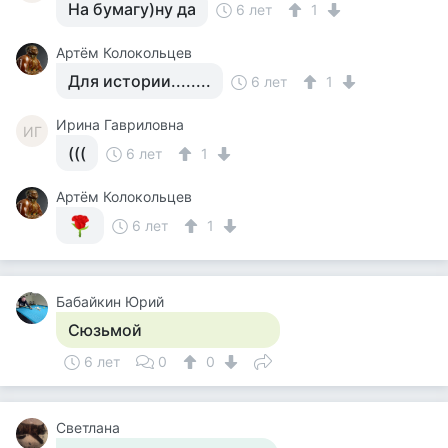
На бумагу)ну да
6 лет
1
Артём Колокольцев
Для истории........
6 лет
1
Ирина Гавриловна
ИГ
(((
6 лет
1
Артём Колокольцев
6 лет
1
Бабайкин Юрий
Сюзьмой
6 лет
0
0
Светлана