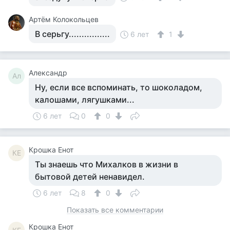
Артём Колокольцев
В серьгу................
6 лет
1
Александр
Ал
Ну, если все вспоминать, то шоколадом,
калошами, лягушками...
6 лет
0
0
Крошка Енот
КЕ
Ты знаешь что Михалков в жизни в
бытовой детей ненавидел.
6 лет
8
0
Показать все комментарии
Крошка Енот