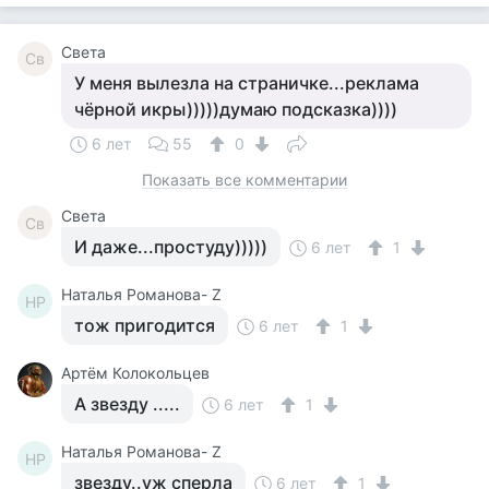
Света
Св
У меня вылезла на страничке...реклама
чёрной икры)))))думаю подсказка))))
6 лет
55
0
Показать все комментарии
Света
Св
И даже...простуду)))))
6 лет
1
Наталья Романова- Z
НР
тож пригодится
6 лет
1
Артём Колокольцев
А звезду .....
6 лет
1
Наталья Романова- Z
НР
звезду..уж сперла
6 лет
1