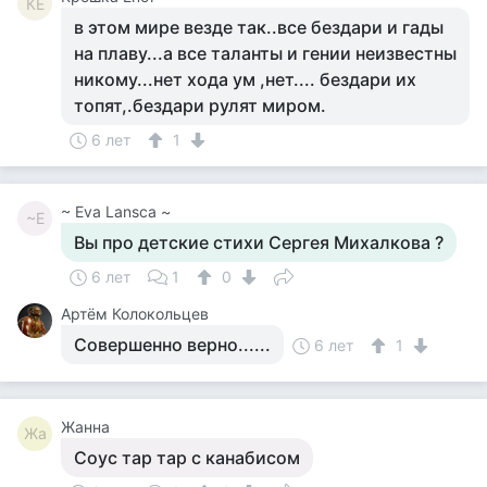
КЕ
в этом мире везде так..все бездари и гады
на плаву...а все таланты и гении неизвестны
никому...нет хода ум ,нет.... бездари их
топят,.бездари рулят миром.
6 лет
1
~ Eva Lansca ~
~E
Вы про детские стихи Сергея Михалкова ?
6 лет
1
0
Артём Колокольцев
Совершенно верно......
6 лет
1
Жанна
Жа
Соус тар тар с канабисом