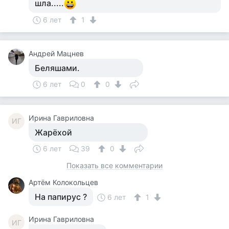
шла.....
6 лет
1
Андрей Мацнев
Беляшами.
6 лет
0
0
Ирина Гавриловна
ИГ
Жарёхой
6 лет
39
0
Показать все комментарии
Артём Колокольцев
На папирус ?
6 лет
1
Ирина Гавриловна
ИГ