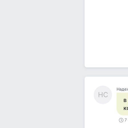
Наде
НС
в
к
7