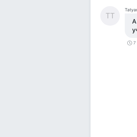
Tatya
TT
А
у
7