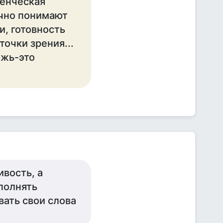
денческая
ычно понимают
и, готовность
очки зрения...
ожь-это
ивость, а
полнять
вать свои слова