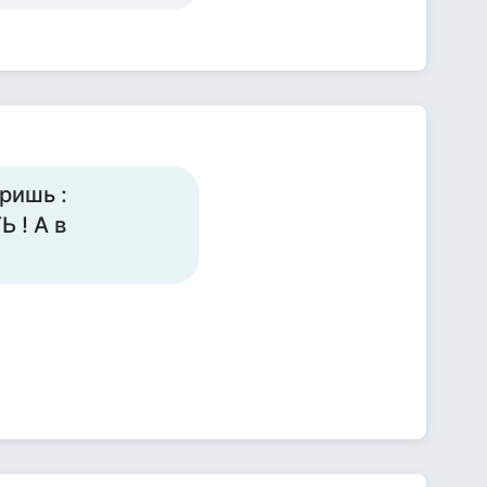
оришь :
 ! А в