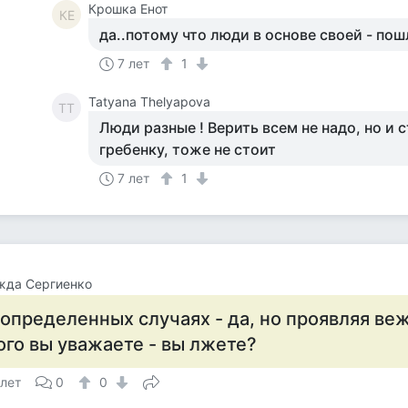
Крошка Енот
КЕ
да..потому что люди в основе своей - пош
7 лет
1
Tatyana Thelyapova
TT
Люди разные ! Верить всем не надо, но и 
гребенку, тоже не стоит
7 лет
1
жда Сергиенко
 определенных случаях - да, но проявляя ве
ого вы уважаете - вы лжете?
 лет
0
0