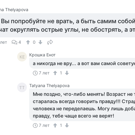
na Thelyapova
 Вы попробуйте не врать, а быть самим собо
чат округлять острые углы, не обострять, а э
 лет
4
0
Крошка Енот
КЕ
а никогда не вру... а вот вам самой сове
7 лет
1
Tatyana Thelyapova
TT
Мне поздно, что-либо менять! Возраст не 
старалась всегда говорить правду!!! Страд
человека не переделаешь. Могу лишь доба
правду, тебе чаще всего не верят!
7 лет
1