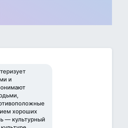
ктеризует
ми и
понимают
юдьми,
ротивоположные
нием хороших
ть — культурный
 культуре,