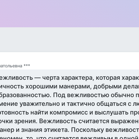
натольевна ***
ежливость — черта характера, которая хара
ичность хорошими манерами, добрыми дела
бразованностью. Под вежливостью обычно 
мение уважительно и тактично общаться с л
отовность найти компромисс и выслушать п
очки зрения. Вежливость считается выраже
анер и знания этикета. Поскольку вежливос
еномен, то, что считается вежливым в одной