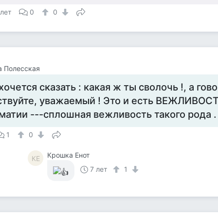
 лет
0
0
а Полесская
хочется сказать : какая ж ты сволочь !, а гов
ствуйте, уважаемый ! Это и есть ВЕЖЛИВОСТЬ
матии ---сплошная вежливость такого рода .
1
0
Крошка Енот
КЕ
7 лет
1