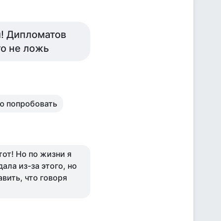
й! Дипломатов
то не ложь
тую попробовать
тот! Но по жизни я
ала из-за этого, но
вить, что говоря