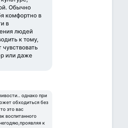
ой. Обычно
бя комфортно в
и в
дения людей
одить к тому,
т чувствовать
ер или даже
ливости.. однако при
может обходиться без
то это вас
ак воспитанного
 негодяю,проявляя к