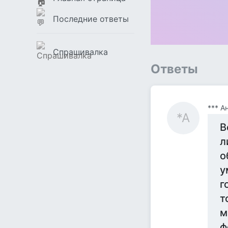
Последние ответы
Спрашивалка
Ответы
*** А
*А
В
л
о
у
г
т
м
ф