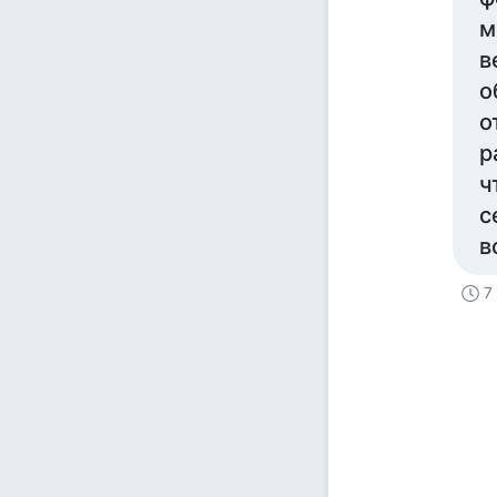
м
в
о
о
р
ч
с
в
7