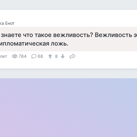
а Енот
 знаете что такое вежливость? Вежливость 
ипломатическая ложь.
 лет
784
68
8