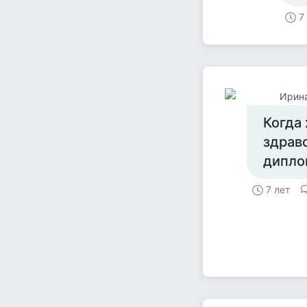
7
Ирин
Когда 
здрав
дипло
7 лет