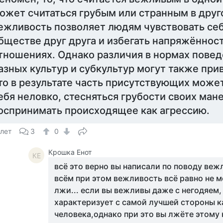
ожет считаться грубым или странным в друг
ежливость позволяет людям чувствовать се
бществе друг друга и избегать напряжённост
тношениях. Однако различия в нормах пове
азных культур и субкультур могут также прив
то в результате часть присутствующих може
ебя неловко, стесняться грубости своих ман
оспринимать происходящее как агрессию.
 лет
3
0
Крошка Енот
КЕ
всё это верно вы написали по поводу веж
всём при этом вежливость всё равно не 
лжи... если вы вежливы даже с негодяем, 
характеризует с самой лучшей стороны к
человека,однако при это вы лжёте этому