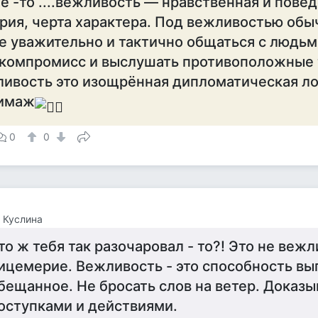
е -то ....вежливость — нравственная и пове
ория, черта характера. Под вежливостью об
е уважительно и тактично общаться с людьм
 компромисс и выслушать противоположные т
ливость это изощрённая дипломатическая л
имаж
0
0
 Куслина
то ж тебя так разочаровал - то?! Это не вежл
ицемерие. Вежливость - это способность вы
бещанное. Не бросать слов на ветер. Доказы
оступками и действиями.