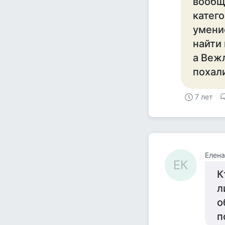
вообщ
катег
умени
найти
а Веж
похал
7 лет
Елена
ЕК
К
л
о
п