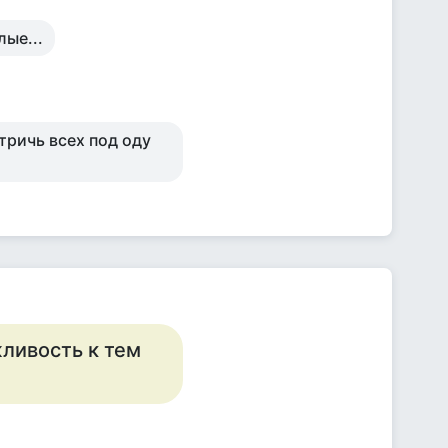
лые...
стричь всех под оду
жливость к тем