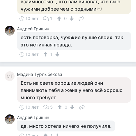
взаимностью ,, кто вам виноват, что вы с
чужими добрее чем с родными:-)
10 лет
1
0
Андрей Гришин
есть поговорка, чужжие лучше своих. так
это истинная правда.
10 лет
1
Мадина Турлыбекова
МТ
Есть на свете хорошие людей они
панимають тебя а жена у него всё хорошо
много требует
10 лет
5
0
Андрей Гришин
да. много хотела ничего не получила.
10 лет
1