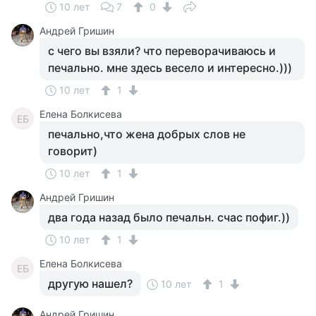
10 лет
7
0
Андрей Гришин
с чего вы взяли? что переворачиваюсь и
печально. мне здесь весело и интересно.)))
10 лет
1
Елена Болкисева
ЕБ
печально,что жена добрых слов не
говорит)
10 лет
1
Андрей Гришин
два года назад было печальн. счас пофиг.))
10 лет
1
Елена Болкисева
ЕБ
другую нашел?
10 лет
1
Андрей Гришин