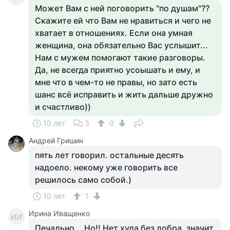
Может Вам с ней поговорить "по душам"??
Скажите ей что Вам не нравиться и чего не
хватает в отношениях. Если она умная
женщина, она обязательно Вас услышит...
Нам с мужем помогают такие разговоры.
Да, не всегда приятно усоышать и ему, и
мне что в чем-то не правы, но зато есть
шанс всё исправить и жить дальше дружно
и счастливо))
10 лет
3
0
Андрей Гришин
пять лет говорил. остальные десять
надоело. некому уже говорить все
решилось само собой.)
10 лет
1
Ирина Иващенко
ИИ
Печально... Но!! Нет худа без добра, значит