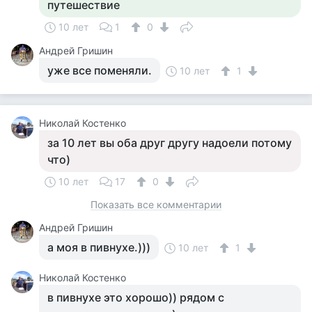
путешествие
10 лет
1
0
Андрей Гришин
уже все поменяли.
10 лет
1
Николай Костенко
за 10 лет вы оба друг другу надоели потому
что)
10 лет
17
0
Показать все комментарии
Андрей Гришин
а моя в пивнухе.)))
10 лет
1
Николай Костенко
в пивнухе это хорошо)) рядом с