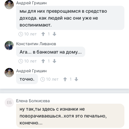
Андрей Гришин
мы для них преврощаемся в средство
дохода. как людей нас они уже не
воспинимают.
10 лет
1
Константин Ливанов
Ага... в банкомат на дому...
10 лет
1
Андрей Гришин
точно.
10 лет
1
Елена Болкисева
ЕБ
ну так,ты здесь с изнанки не
поворачиваешься..хотя это печально,
конечно...