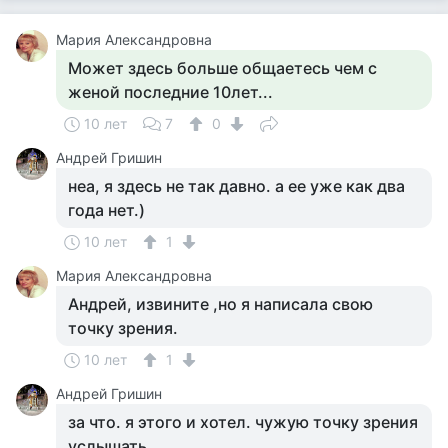
Мария Александровна
Может здесь больше общаетесь чем с
женой последние 10лет...
10 лет
7
0
Андрей Гришин
неа, я здесь не так давно. а ее уже как два
года нет.)
10 лет
1
Мария Александровна
Андрей, извините ,но я написала свою
точку зрения.
10 лет
1
Андрей Гришин
за что. я этого и хотел. чужую точку зрения
услышать.