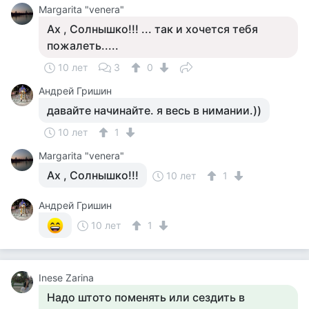
Margarita "venera"
Ах , Солнышко!!! ... так и хочется тебя
пожалеть.....
10 лет
3
0
Андрей Гришин
давайте начинайте. я весь в нимании.))
10 лет
1
Margarita "venera"
Ах , Солнышко!!!
10 лет
1
Андрей Гришин
10 лет
1
Inese Zarina
Надо штото поменять или сездить в