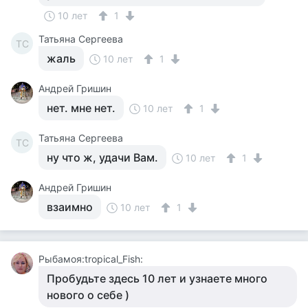
10 лет
1
Татьяна Сергеева
ТС
жаль
10 лет
1
Андрей Гришин
нет. мне нет.
10 лет
1
Татьяна Сергеева
ТС
ну что ж, удачи Вам.
10 лет
1
Андрей Гришин
взаимно
10 лет
1
Рыбамоя:tropical_Fish:
Пробудьте здесь 10 лет и узнаете много
нового о себе )