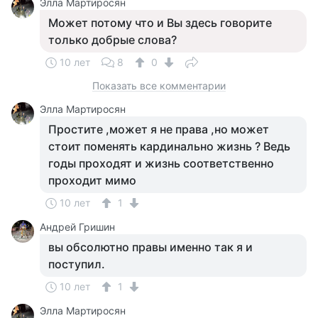
Элла Мартиросян
Может потому что и Вы здесь говорите
только добрые слова?
10 лет
8
0
Показать все комментарии
Элла Мартиросян
Простите ,может я не права ,но может
стоит поменять кардинально жизнь ? Ведь
годы проходят и жизнь соответственно
проходит мимо
10 лет
1
Андрей Гришин
вы обсолютно правы именно так я и
поступил.
10 лет
1
Элла Мартиросян