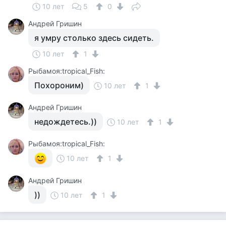
10 лет
5
0
Андрей Гришин
я умру столько здесь сидеть.
10 лет
1
Рыбамоя:tropical_Fish:
Похороним)
10 лет
1
Андрей Гришин
недождетесь.))
10 лет
1
Рыбамоя:tropical_Fish:
10 лет
1
Андрей Гришин
))
10 лет
1