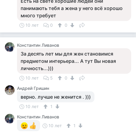
Есть на свете хорошие людей они
панимають тебя а жена у него всё хорошо
много требует
10 лет
0
0
Константин Ливанов
За десять лет мы для жен становимся
предметом интерьера... А тут Вы новая
личность...)))
10 лет
5
0
Андрей Гришин
верно. лучше не женится . )))
10 лет
1
Константин Ливанов
10 лет
1