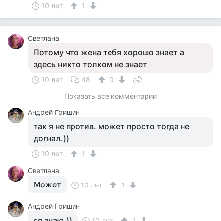
10 лет
1
Cветлана
Потому что жена тебя хорошо знает а
здесь никто толком не знает
10 лет
48
0
Показать все комментарии
Андрей Гришин
так я не против. может просто тогда не
догнал.))
10 лет
1
Cветлана
Может
10 лет
1
Андрей Гришин
яя знаю.))
10 лет
1