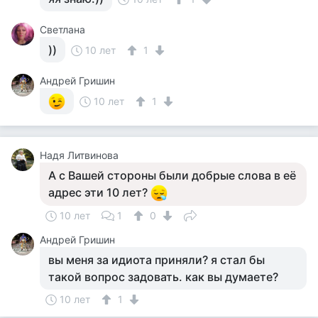
Cветлана
))
10 лет
1
Андрей Гришин
10 лет
1
Надя Литвинова
А с Вашей стороны были добрые слова в её
адрес эти 10 лет?
10 лет
1
0
Андрей Гришин
вы меня за идиота приняли? я стал бы
такой вопрос задовать. как вы думаете?
10 лет
1