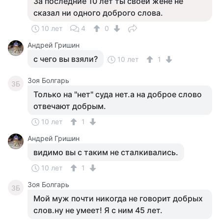
За последние 10 лет ты своей жене не
сказал ни одного доброго слова.
10 лет
4
0
Андрей Гришин
с чего вы взяли?
10 лет
1
Зоя Болгарь
ЗБ
Только на "нет" суда нет.а на доброе слово
отвечают добрым.
10 лет
1
Андрей Гришин
видимо вы с таким не сталкивались.
10 лет
1
Зоя Болгарь
ЗБ
Мой муж почти никогда не говорит добрых
слов.ну не умеет! Я с ним 45 лет.