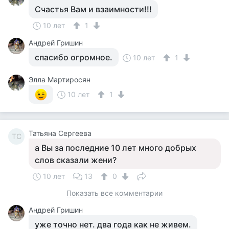
Счастья Вам и взаимности!!!
10 лет
1
Андрей Гришин
спасибо огромное.
10 лет
1
Элла Мартиросян
10 лет
1
Татьяна Сергеева
ТС
а Вы за последние 10 лет много добрых
слов сказали жени?
10 лет
13
0
Показать все комментарии
Андрей Гришин
уже точно нет. два года как не живем.