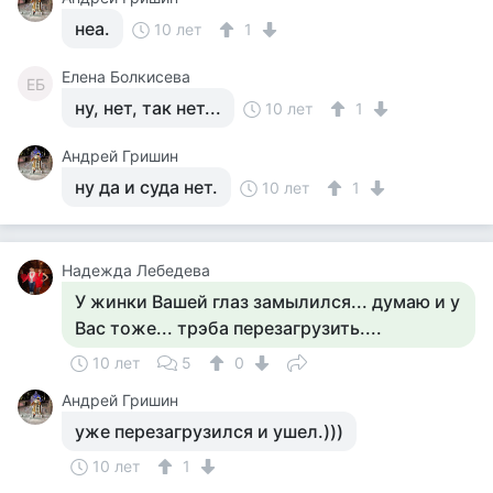
неа.
10 лет
1
Елена Болкисева
ЕБ
ну, нет, так нет...
10 лет
1
Андрей Гришин
ну да и суда нет.
10 лет
1
Надежда Лебедева
У жинки Вашей глаз замылился... думаю и у
Вас тоже... трэба перезагрузить....
10 лет
5
0
Андрей Гришин
уже перезагрузился и ушел.)))
10 лет
1