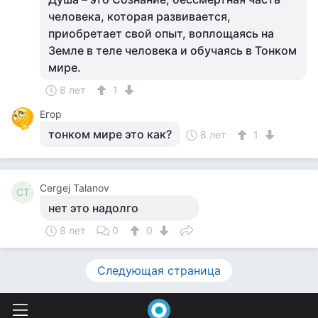
человека, которая развивается,
приобретает свой опыт, воплощаясь на
Земле в теле человека и обучаясь в Тонком
мире.
8 лет
1
Егор
тонком мире это как?
8 лет
1
Cergej Talanov
CT
нет это надолго
8 лет
0
0
Следующая страница