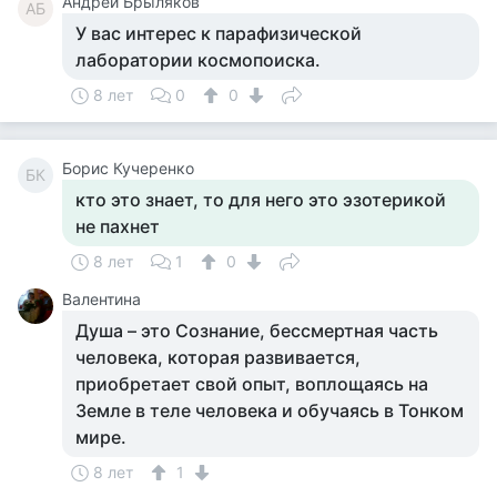
Андрей Брыляков
АБ
У вас интерес к парафизической
лаборатории космопоиска.
8 лет
0
0
Борис Кучеренко
БК
кто это знает, то для него это эзотерикой
не пахнет
8 лет
1
0
Валентина
Душа – это Сознание, бессмертная часть
человека, которая развивается,
приобретает свой опыт, воплощаясь на
Земле в теле человека и обучаясь в Тонком
мире.
8 лет
1