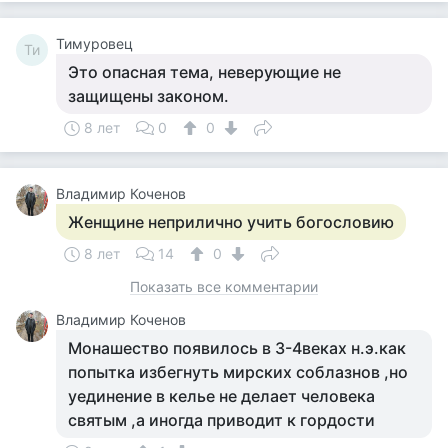
Тимуровец
Ти
Это опасная тема, неверующие не
защищены законом.
8 лет
0
0
Владимир Коченов
Женщине неприлично учить богословию
8 лет
14
0
Показать все комментарии
Владимир Коченов
Монашество появилось в 3-4веках н.э.как
попытка избегнуть мирских соблазнов ,но
уединение в келье не делает человека
святым ,а иногда приводит к гордости