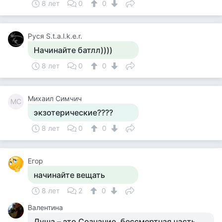
8 лет
0
0
Руся S.t.a.l.k.e.r.
Начинайте батлл))))
8 лет
0
0
Михаил Симчич
МС
экзотерические????
8 лет
0
0
Егор
начинайте вещать
8 лет
2
0
Валентина
Душа – это Сознание, бессмертная часть