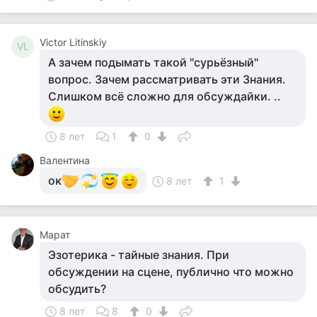
Victor Litinskiy
VL
А зачем подымать такой "сурьёзный"
вопрос. Зачем рассматривать эти Знания.
Слишком всё сложно для обсуждайки. ..
8 лет
1
0
Валентина
ок
8 лет
1
Марат
Эзотерика - тайные знания. При
обсуждении на сцене, публично что можно
обсудить?
8 лет
8
0