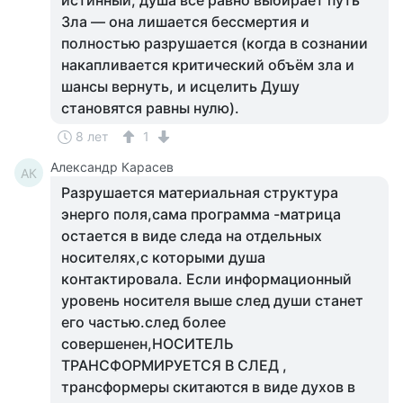
истинный, душа всё равно выбирает путь
Зла — она лишается бессмертия и
полностью разрушается (когда в сознании
накапливается критический объём зла и
шансы вернуть, и исцелить Душу
становятся равны нулю).
8 лет
1
Александр Карасев
АК
Разрушается материальная структура
энерго поля,сама программа -матрица
остается в виде следа на отдельных
носителях,с которыми душа
контактировала. Если информационный
уровень носителя выше след души станет
его частью.след более
совершенен,НОСИТЕЛЬ
ТРАНСФОРМИРУЕТСЯ В СЛЕД ,
трансформеры скитаются в виде духов в