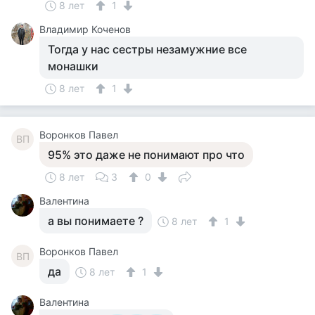
8 лет
1
Владимир Коченов
Тогда у нас сестры незамужние все
монашки
8 лет
1
Воронков Павел
ВП
95% это даже не понимают про что
8 лет
3
0
Валентина
а вы понимаете ?
8 лет
1
Воронков Павел
ВП
да
8 лет
1
Валентина