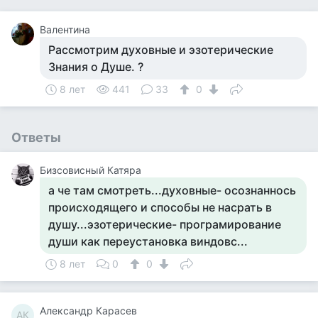
Валентина
Рассмотрим духовные и эзотерические
Знания о Душе. ?
8 лет
441
33
0
Ответы
Бизсовисный Катяра
а че там смотреть...духовные- осознаннось
происходящего и способы не насрать в
душу...эзотерические- програмирование
души как переустановка виндовс...
8 лет
0
0
Александр Карасев
АК