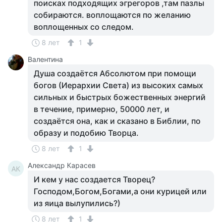
поисках подходящих эгрегоров ,там пазлы
собираются. воплощаются по желанию
воплощенных со следом.
8 лет
1
Валентина
Душа создаётся Абсолютом при помощи
богов (Иерархии Света) из высоких самых
сильных и быстрых божественных энергий
в течение, примерно, 50000 лет, и
создаётся она, как и сказано в Библии, по
образу и подобию Творца.
8 лет
1
Александр Карасев
АК
И кем у нас создается Творец?
Господом,Богом,Богами,а они курицей или
из яица вылупились?)
8 лет
1