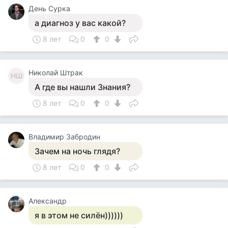
День Сурка
а диагноз у вас какой?
8 лет
0
0
Николай Штрак
НШ
А где вы нашли Знания?
8 лет
0
0
Владимир Забродин
Зачем на ночь глядя?
8 лет
0
0
Александр
я в этом не силён))))))