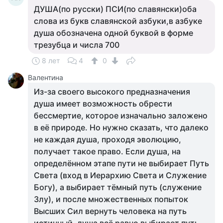
ДУША(по русски) ПСИ(по славянски)оба
слова из букв славянской азбуки,в азбуке
душа обозначена одной буквой в форме
трезубца и числа 700
8 лет
4
0
Валентина
Из-за своего высокого предназначения
душа имеет возможность обрести
бессмертие, которое изначально заложено
в её природе. Но нужно сказать, что далеко
не каждая душа, проходя эволюцию,
получает такое право. Если душа, на
определённом этапе пути не выбирает Путь
Света (вход в Иерархию Света и Служение
Богу), а выбирает тёмный путь (служение
Злу), и после множественных попыток
Высших Сил вернуть человека на путь