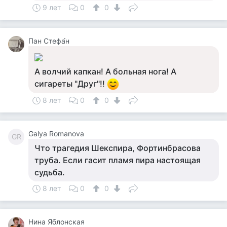
9 лет
0
0
Пан Стефа́н
А волчий капкан! А больная нога! А
сигареты "Друг"!!
8 лет
0
0
Galya Romanova
GR
Что трагедия Шекспира, Фортинбрасова
труба. Если гасит пламя пира настоящая
судьба.
8 лет
0
0
Нина Яблонская