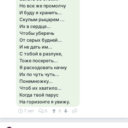
Но все же промолчу
И буду я хранить...
Скупым рыцарем ...
Их в сердце...
Чтобы уберечь
От серых будней...
И не дать им...
С тобой в разлуке,
Тоже посереть...
Я расходовать начну
Их по чуть чуть...
Понемножку...
Чтоб их хватило...
Когда твой парус
На горизонте я увижу.
7 лет
0
0