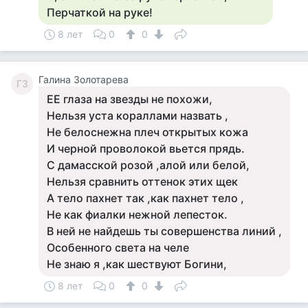
Перчаткой на руке!
8 лет
0
0
Галина Золотарева
ГЗ
ЕЕ глаза на звезды не похожи,
Нельзя уста кораллами назвать ,
Не белоснежна плеч открытых кожа
И черной проволокой вьется прядь.
С дамасской розой ,алой или белой,
Нельзя сравнить оттенок этих щек
А тело пахнет так ,как пахнет тело ,
Не как фиалки нежной лепесток.
В ней не найдешь ты совершенства линий ,
Особенного света на челе
Не знаю я ,как шествуют Богини,
8 лет
0
0