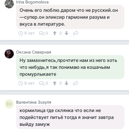
Irina Bogomolova
Очень его люблю.даром что не русский.он
—супер.он эликсир гармонии разума и
вкуса в литературе.
9 лет
0
0
Оксана Северная
Ну замахнитесь,прочтите нам из него хоть
что нибудь,я так понимаю на кошачьем
промурлыкаете
9 лет
0
0
Валентина Зозуля
ВЗ
кормилица где склянка что если не
подействует питьё тогда я значит завтра
выйду замуж