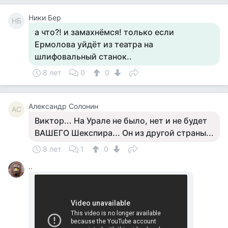
Ники Бер
НБ
а что?! и замахнёмся! только если
Ермолова уйдёт из театра на
шлифовальный станок..
8 лет
0
0
Александр Солонин
АС
Виктор... На Урале не было, нет и не будет
ВАШЕГО Шекспира... Он из другой страны...
8 лет
1
0
..