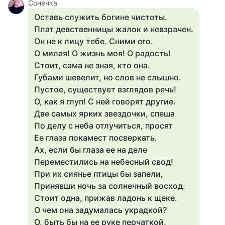
Сонечка
Оставь служить богине чистоты.
Плат девственницы жалок и невзрачен.
Он не к лицу тебе. Сними его.
О милая! О жизнь моя! О радость!
Стоит, сама не зная, кто она.
Губами шевелит, но слов не слышно.
Пустое, существует взглядов речь!
О, как я глуп! С ней говорят другие.
Две самых ярких звездочки, спеша
По делу с неба отлучиться, просят
Ее глаза покамест посверкать.
Ах, если бы глаза ее на деле
Переместились на небесный свод!
При их сиянье птицы бы запели,
Принявши ночь за солнечный восход.
Стоит одна, прижав ладонь к щеке.
О чем она задумалась украдкой?
О, быть бы на ее руке перчаткой,