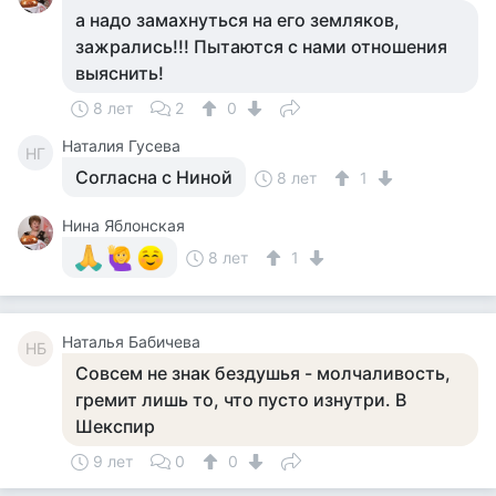
а надо замахнуться на его земляков,
зажрались!!! Пытаются с нами отношения
выяснить!
8 лет
2
0
Наталия Гусева
НГ
Согласна с Ниной
8 лет
1
Нина Яблонская
8 лет
1
Наталья Бабичева
НБ
Совсем не знак бездушья - молчаливость,
гремит лишь то, что пусто изнутри. В
Шекспир
9 лет
0
0