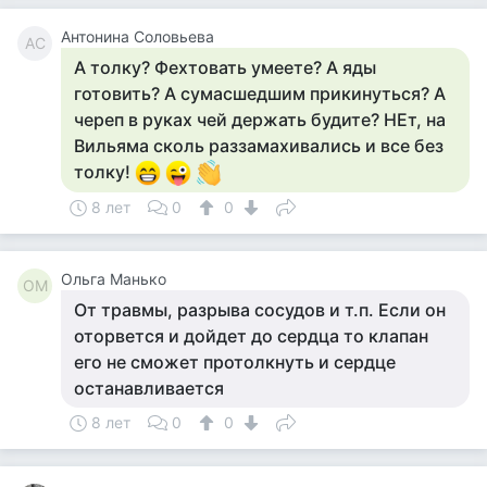
Антонина Соловьева
АС
А толку? Фехтовать умеете? А яды
готовить? А сумасшедшим прикинуться? А
череп в руках чей держать будите? НЕт, на
Вильяма сколь раззамахивались и все без
толку!
8 лет
0
0
Ольга Манько
ОМ
От травмы, разрыва сосудов и т.п. Если он
оторвется и дойдет до сердца то клапан
его не сможет протолкнуть и сердце
останавливается
8 лет
0
0