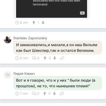
8 лет
1
Stanislav Zaporozskiy
И замахивались,и махали,а он наш Вильям
как был Шекспир,так и остался Великим.
8 лет
0
0
Лидия Кимач
ЛК
Вот и я говорю, что и у них " были люди (в
прошлом), не то, что нынешнее племя!"
7 лет
0
0