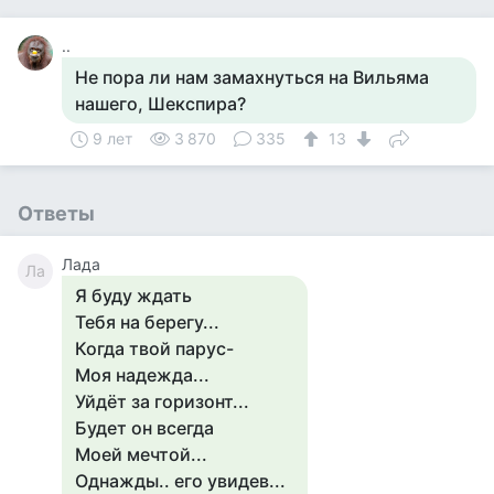
..
Не пора ли нам замахнуться на Вильяма
нашего, Шекспира?
9 лет
3 870
335
13
Ответы
Лада
Ла
Я буду ждать
Тебя на берегу...
Когда твой парус-
Моя надежда...
Уйдёт за горизонт...
Будет он всегда
Моей мечтой...
Однажды.. его увидев...