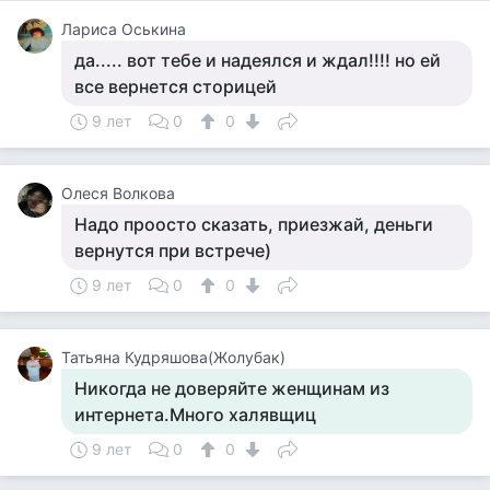
Лариса Оськина
да..... вот тебе и надеялся и ждал!!!! но ей
все вернется сторицей
9 лет
0
0
Олеся Волкова
Надо проосто сказать, приезжай, деньги
вернутся при встрече)
9 лет
0
0
Татьяна Кудряшова(Жолубак)
Никогда не доверяйте женщинам из
интернета.Много халявщиц
9 лет
0
0