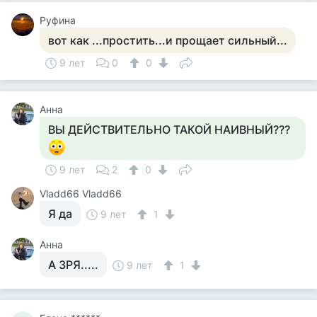
Руфина
вот как ...простить...и прощает сильный...
9 лет
0
0
Анна
ВЫ ДЕЙСТВИТЕЛЬНО ТАКОЙ НАИВНЫЙ???
9 лет
2
0
Vladd66 Vladd66
Я да
9 лет
1
Анна
А ЗРЯ.....
9 лет
1