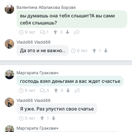
Валентина Абалакова Боровк
вы думаешь она тебя слышит?А вы сами
себя слышишь?
9 лет
1
0
Vladd66 Vladd66
Да это и не важно..
9 лет
1
Маргарита Гракович
господь взял деньгами а вас ждет счастье
9 лет
5
0
Vladd66 Vladd66
Я уже. Раз упустил свое счатье
9 лет
1
Маргарита Гракович