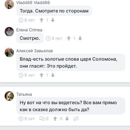
Vladd66 Vladd66
Тогда. Смотрите по сторонам
9 лет
1
Елена Crimea
Смотрю.
9 лет
1
Алексей Завьялов
Влад-есть золотые слова царя Соломона,
они гласят: Это пройдет.
9 лет
1
Татьяна
Ну вот на что вы ведетесь? Все вам прямо
как в сказке должно быть да?
9 лет
0
0