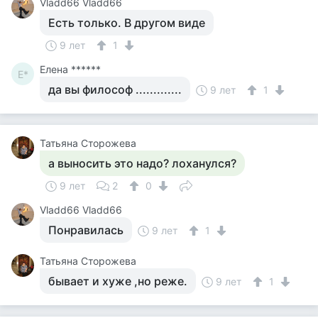
Vladd66 Vladd66
Есть только. В другом виде
9 лет
1
Елена ******
Е*
да вы философ .............
9 лет
1
Татьяна Сторожева
а выносить это надо? лоханулся?
9 лет
2
0
Vladd66 Vladd66
Понравилась
9 лет
1
Татьяна Сторожева
бывает и хуже ,но реже.
9 лет
1