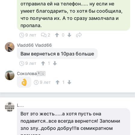
отправила ей на телефон..... ну если не
умеет благодарить, то хотя бы сообщила,
что получила их. А то сразу замолчала и
пропала.
9 лет
2
0
Vladd66 Vladd66
Вам вернеться в 10раз больше
9 лет
1
Соколова🇷🇺
9 лет
1
L….
Вот это жесть.....а хотя пусть она
подавится..все всегда вернется! Запомни
зло злу..добро добру!!!в семикратном