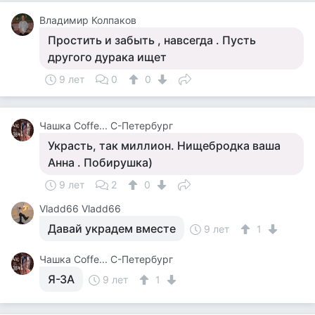
Владимир Колпаков
Простить и забыть , навсегда . Пусть
другого дурака ищет
9 лет
0
0
Чашка Cоffe... С-Петербург
Украсть, так миллион. Нищебродка ваша
Анна . Побирушка)
9 лет
2
0
Vladd66 Vladd66
Давай украдем вместе
9 лет
1
Чашка Cоffe... С-Петербург
Я-ЗА
9 лет
1