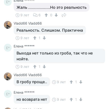
Елена ******
Е*
Жаль ..................Но это реальность
9 лет
6
0
Vladd66 Vladd66
Реальность. Слишком. Практична
9 лет
1
Елена ******
Е*
Выхода нет только из гроба, так что не
нойте.
9 лет
1
Vladd66 Vladd66
В гробу проще..
9 лет
1
Елена ******
Е*
но возврата нет
9 лет
1