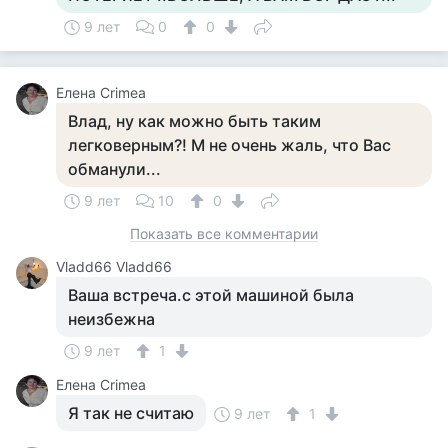
9 лет
0
0
Елена Crimea
Влад, ну как можно быть таким
легковерным?! М не очень жаль, что Вас
обманули...
9 лет
10
0
Показать все комментарии
Vladd66 Vladd66
Ваша встреча.с этой машиной была
неизбежна
9 лет
1
Елена Crimea
Я так не считаю
9 лет
1