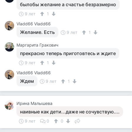
былобы желание а счастье безразмерно
9 лет
1
Vladd66 Vladd66
Желание. Есть
9 лет
1
Маргарита Гракович
прекрасно теперь приготовтесь и ждите
9 лет
1
Vladd66 Vladd66
Ждем
9 лет
1
Ирина Малышева
наивные как дети...даже не сочувствую....
9 лет
0
0