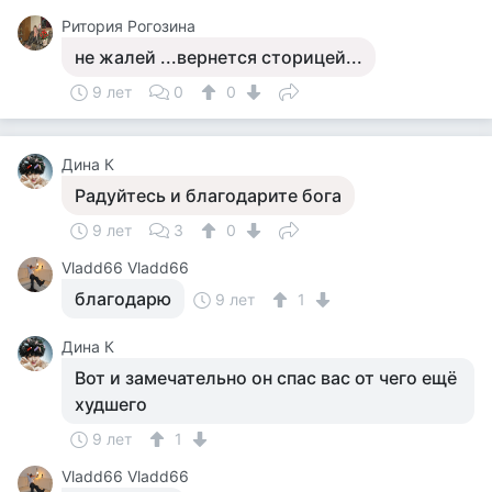
Ритория Рогозина
не жалей ...вернется сторицей...
9 лет
0
0
Дина К
Радуйтесь и благодарите бога
9 лет
3
0
Vladd66 Vladd66
благодарю
9 лет
1
Дина К
Вот и замечательно он спас вас от чего ещё
худшего
9 лет
1
Vladd66 Vladd66