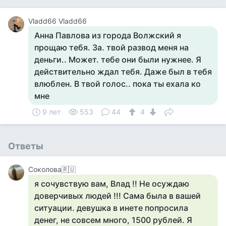
Vladd66 Vladd66
Анна Павлова из города Волжский я
прощаю тебя. За. твой развод меня на
деньги.. Может. тебе они были нужнее. Я
действительно ждал тебя. Даже был в тебя
влюблен. В твой голос.. пока ты ехала ко
мне
9 лет
553
44
4
Ответы
Соколова🇷🇺
я сочувствую вам, Влад !! Не осуждаю
доверчивых людей !!! Сама была в вашей
ситуации. девушка в инете попросила
денег, не совсем много, 1500 рублей. Я