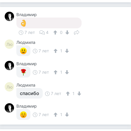
Владимир
7 лет
4
0
Людмила
Лю
7 лет
1
Владимир
7 лет
1
Людмила
Лю
спасибо
7 лет
1
Владимир
7 лет
1