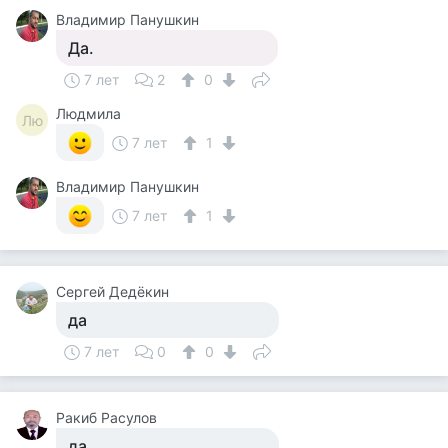
Владимир Панушкин
Да.
7 лет
2
0
Людмила
Лю
7 лет
1
Владимир Панушкин
7 лет
1
Сергей Дедёкин
да
7 лет
0
0
Ракиб Расулов
да