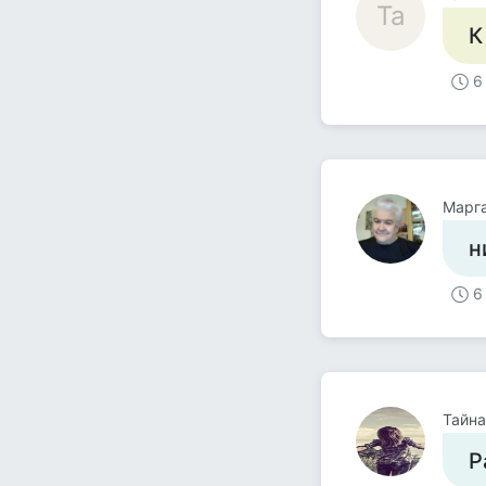
Та
К
6
Марга
н
6
Тайна
Р