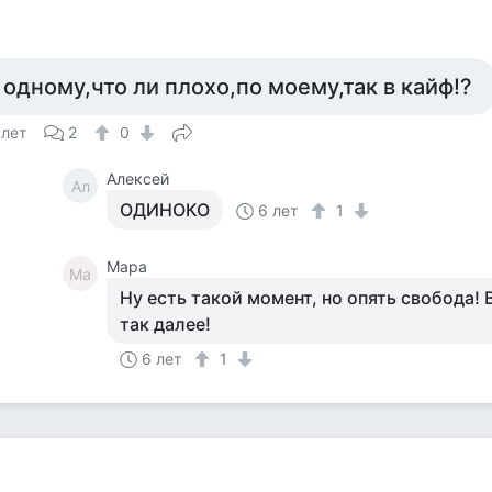
 одному,что ли плохо,по моему,так в кайф!?
 лет
2
0
Алексей
Ал
ОДИНОКО
6 лет
1
Мара
Ма
Ну есть такой момент, но опять свобода! 
так далее!
6 лет
1