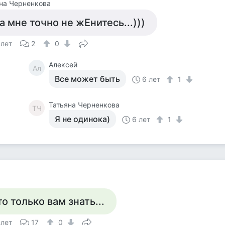
на Черненкова
а мне точно не жЕнитесь...)))
 лет
2
0
Алексей
Ал
Все может быть
6 лет
1
Татьяна Черненкова
ТЧ
Я не одинока)
6 лет
1
то только вам знать...
 лет
17
0