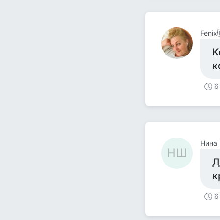
Fenix
К
к
6
Нина
НШ
Д
к
6