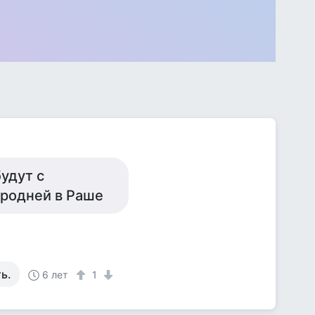
удут с
 родней в Раше
ь.
6 лет
1