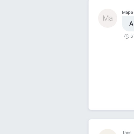
Мара
Ма
А
6
Таня