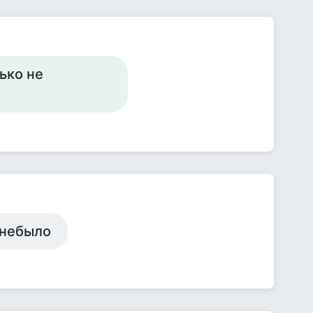
ько не
 небыло