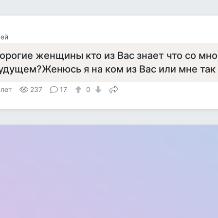
сей
орогие женщины кто из Вас знает что со мно
удущем?Женюсь я на ком из Вас или мне так
 лет
237
17
0