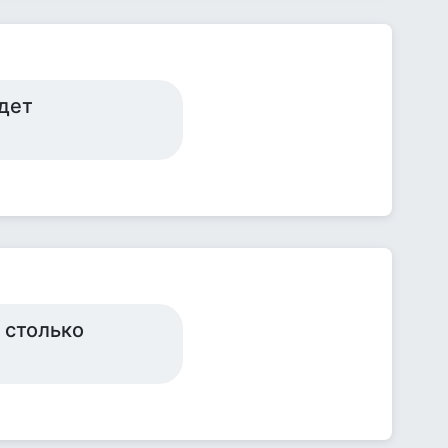
удет
 столько