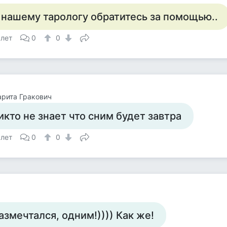
 нашему тарологу обратитесь за помощью..
 лет
0
0
рита Гракович
икто не знает что сним будет завтра
 лет
0
0
азмечтался, одним!)))) Как же!