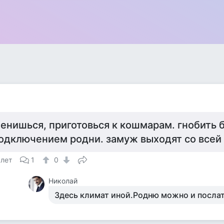
енишься, приготовься к кошмарам. гнобить б
одключением родни. замуж выходят со всей
 лет
1
0
Николай
Здесь климат иной.Родню можно и послат