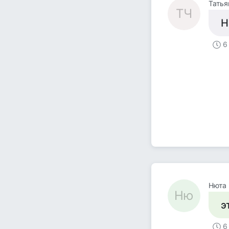
Татья
ТЧ
Н
6
Нюта
Ню
э
6