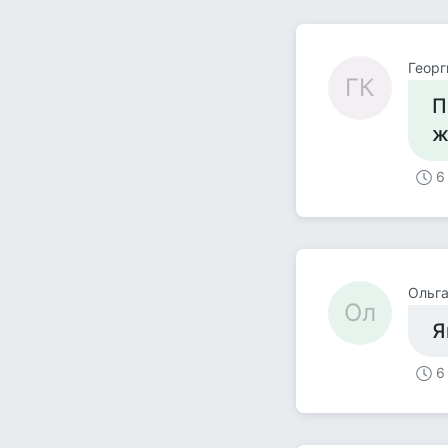
Георг
ГК
П
ж
6
Ольг
Ол
Я
6