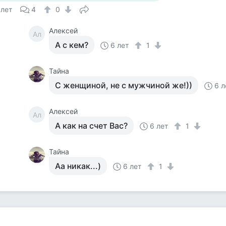
 лет
4
0
Алексей
Ал
А с кем?
6 лет
1
Тайна
С женщиной, не с мужчиной же!))
6 л
Алексей
Ал
А как на счет Вас?
6 лет
1
Тайна
Аа никак...)
6 лет
1