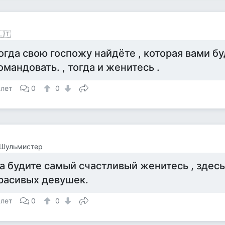
🇱🇹
огда свою госпожу найдёте , которая вами б
омандовать. , тогда и женитесь .
 лет
0
0
 Шульмистер
а будите самый счастливый женитесь , здесь
расивых девушек.
 лет
0
0