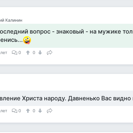
ий Калинин
оследний вопрос - знаковый - на мужике тол
енись...
 лет
0
0
а
вление Христа народу. Давненько Вас видно
 лет
0
0