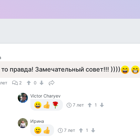
а
 то правда! Замечательный совет!!! ))))
 лет
2
0
Victor Charyev
7 лет
1
Ирина
7 лет
1