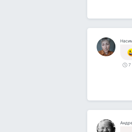
Насим
7
Андре