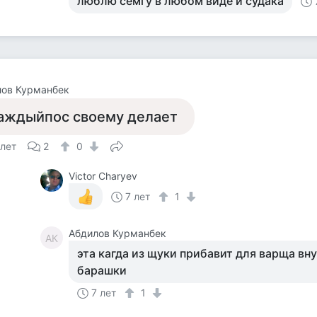
люблю сёмгу в любом виде и судака
лов Курманбек
аждыйпос своему делает
 лет
2
0
Victor Charyev
7 лет
1
Абдилов Курманбек
АК
эта кагда из щуки прибавит для варща в
барашки
7 лет
1