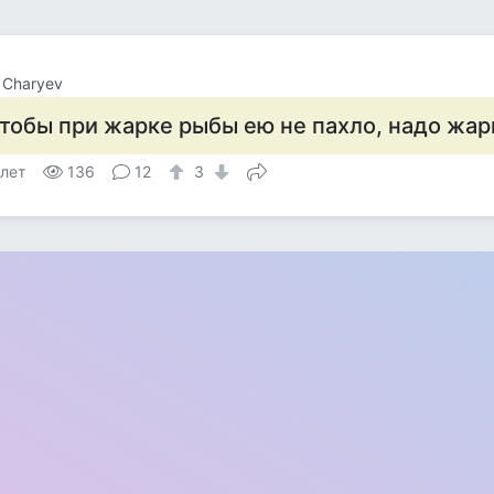
r Charyev
тобы при жарке рыбы ею не пахло, надо жари
 лет
136
12
3