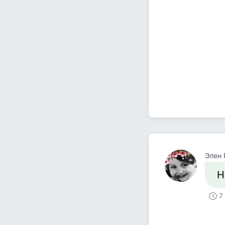
Элен 
Н
7