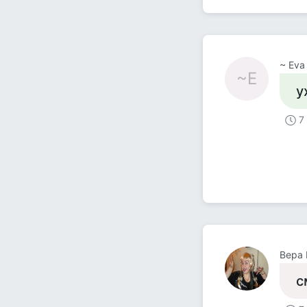
~ Eva
~E
у
7
Вера
с