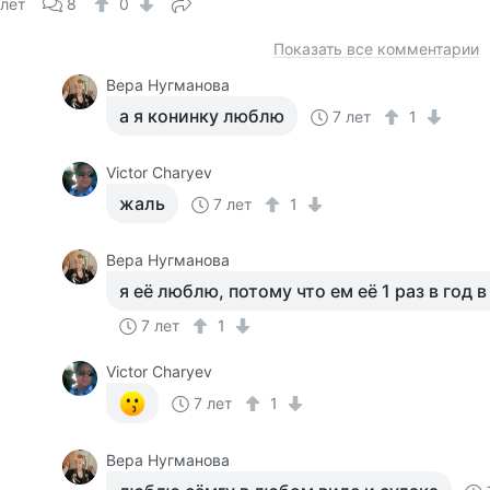
 лет
8
0
Показать все комментарии
Вера Нугманова
а я конинку люблю
7 лет
1
Victor Charyev
жаль
7 лет
1
Вера Нугманова
я её люблю, потому что ем её 1 раз в год 
7 лет
1
Victor Charyev
7 лет
1
Вера Нугманова