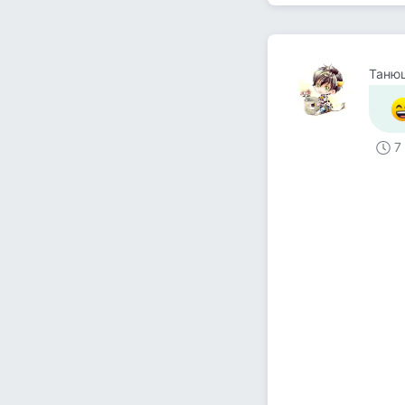
Таню
7