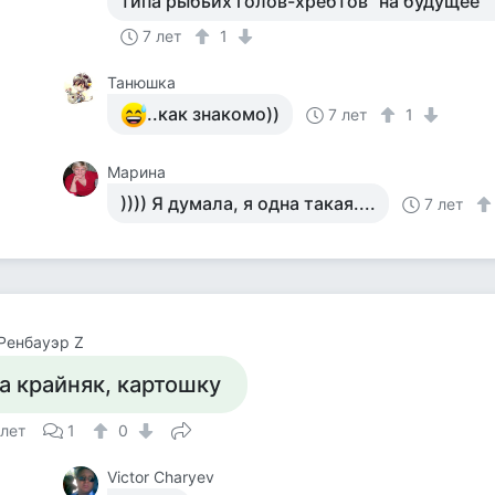
типа рыбьих голов-хребтов "на будущее"
7 лет
1
Танюшка
..как знакомо))
7 лет
1
Марина
)))) Я думала, я одна такая....
7 лет
Ренбауэр Z
а крайняк, картошку
 лет
1
0
Victor Charyev