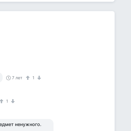
7 лет
1
1
предмет ненужного.