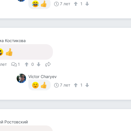
7 лет
1
а Костикова
 лет
1
0
Victor Charyev
7 лет
1
й Ростовский