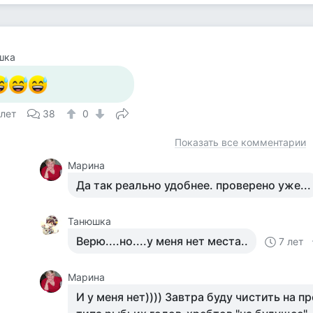
шка
 лет
38
0
Показать все комментарии
Марина
Да так реально удобнее. проверено уже...
Танюшка
Верю....но....у меня нет места..
7 лет
Марина
И у меня нет)))) Завтра буду чистить на 