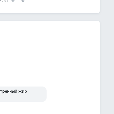
7 лет
1
нутренный жир