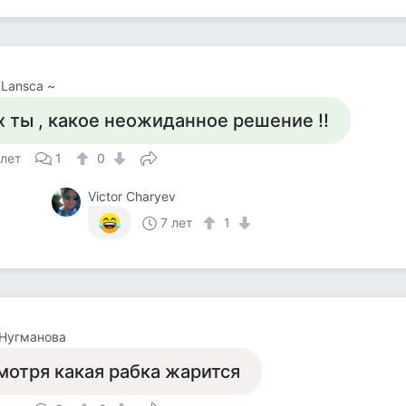
 Lansca ~
х ты , какое неожиданное решение !!
 лет
1
0
Victor Charyev
7 лет
1
 Нугманова
мотря какая рабка жарится