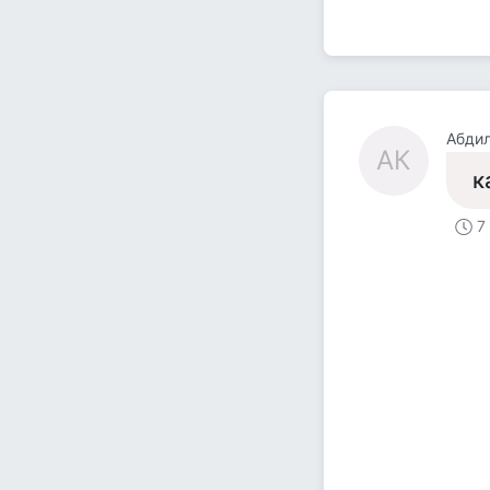
Абди
АК
к
7