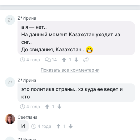
Z*Ирина
Z*
а я — нет..
На данный момент Казахстан уходит из
снг..
До свидания, Казахстан..
4 года
14
1
Показать все комментарии
Z*Ирина
Z*
это политика страны.. хз куда ее ведет и
кто
4 года
1
Светлана
И
4 года
1
Z*Ирина