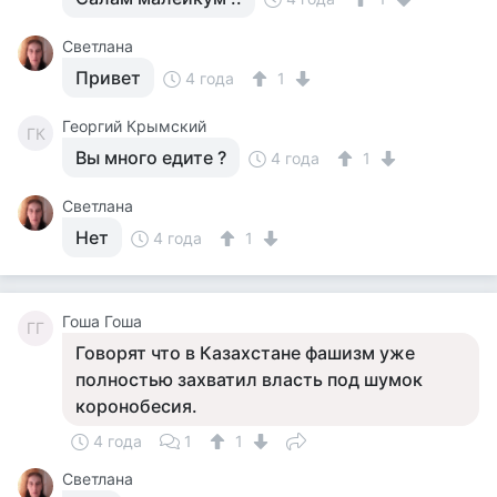
Светлана
Привет
4 года
1
Георгий Крымский
ГК
Вы много едите ?
4 года
1
Светлана
Нет
4 года
1
Гоша Гоша
ГГ
Говорят что в Казахстане фашизм уже
полностью захватил власть под шумок
коронобесия.
4 года
1
1
Светлана