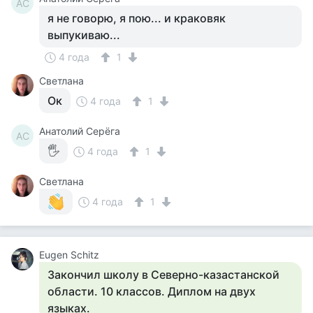
АС
я не говорю, я пою... и краковяк
выпукиваю...
4 года
1
Светлана
Ок
4 года
1
Анатолий Серёга
АС
🖐
4 года
1
Светлана
4 года
1
Eugen Schitz
Закончил школу в Северно-казастанской
области. 10 классов. Диплом на двух
языках.