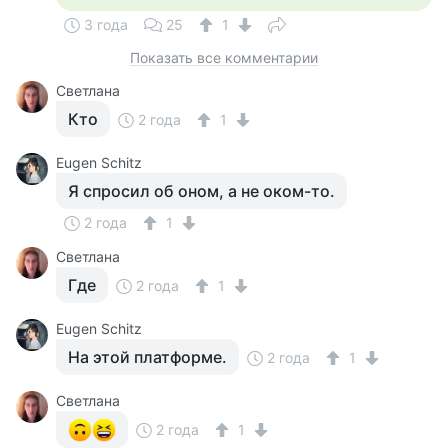
3 года
25
1
Показать все комментарии
Светлана
Кто
2 года
1
Eugen Schitz
Я спросил об оном, а не оком-то.
2 года
1
Светлана
Где
2 года
1
Eugen Schitz
На этой платформе.
2 года
1
Светлана
2 года
1