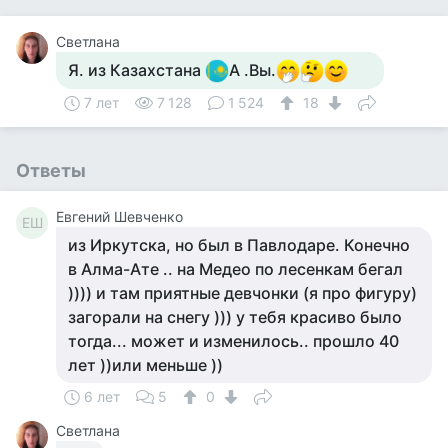
Светлана
Я. из Казахстана
А .Вы.
7 лет
7 128
1 524
18
Ответы
Евгений Шевченко
ЕШ
из Иркутска, но был в Павлодаре. Конечно
в Алма-Ате .. на Медео по лесенкам бегал
)))) и там приятные девчонки (я про фигуру)
загорали на снегу ))) у тебя красиво было
тогда... может и изменилось.. прошло 40
лет ))или меньше ))
6 лет
5
0
Светлана