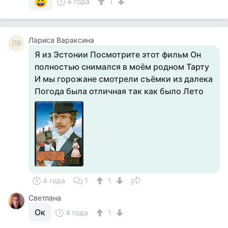
4 года
1
Лариса Вараксина
ЛВ
Я из Эстонии Посмотрите этот фильм Он
полностью снимался в моём родном Тарту
И мы горожане смотрели съёмки из далека
Погода была отличная так как было Лето
4 года
1
1
Светлана
Ок
4 года
1