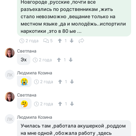
Новгороде ,русские ,почти все
разъехались по родственникам ,жить
стало невозможно ,вещание только на
местном языке ,да и молодёжь..испортили
наркотики ,это в 80 ые ...
2 года
5
1
Светлана
Эх
2 года
1
Людмила Козина
ЛК
2 года
1
Светлана
2 года
1
Людмила Козина
ЛК
Училась там ,работала акушеркой ,роддом
на мне одной ,обожала работу ,здесь