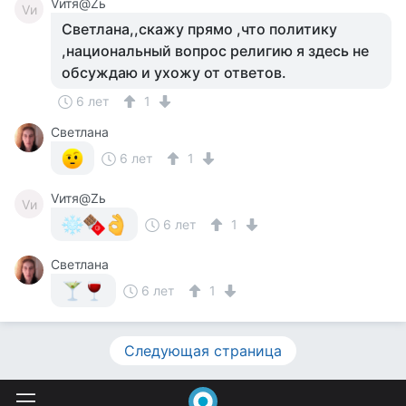
Vитя@Zь
Vи
Светлана,,скажу прямо ,что политику
,национальный вопрос религию я здесь не
обсуждаю и ухожу от ответов.
6 лет
1
Светлана
6 лет
1
Vитя@Zь
Vи
6 лет
1
Светлана
6 лет
1
Следующая страница