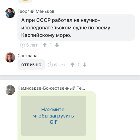
Георгий Меньков
А при СССР работал на научно-
исследовательском судне по всему
Каспийскому морю.
6 лет
1
Светлана
отлично
6 лет
1
Камикадзе-Божественный Теплый Ветерок
Нажмите,
чтобы загрузить
GIF