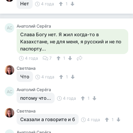
Нет
4 года
1
Анатолий Серёга
АС
Слава Богу нет. Я жил когда-то в
Казахстане, не для меня, я русский и не по
паспорту...
4 года
7
1
Светлана
Что
4 года
1
Анатолий Серёга
АС
потому что...
4 года
1
Светлана
Сказали а говорите и б
4 года
1
Анатолий Серёга