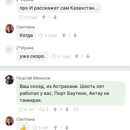
Z*
про И расскажет сам Казахстан...
4 года
1
Светлана
Когда
4 года
1
Z*Ирина
Z*
уже скоро.
4 года
1
Георгий Меньков
Ваш сосед, из Астрахани. Шесть лет
работал у вас, Порт Баутино, Актау на
танкерах.
6 лет
3
0
Светлана
6 лет
1