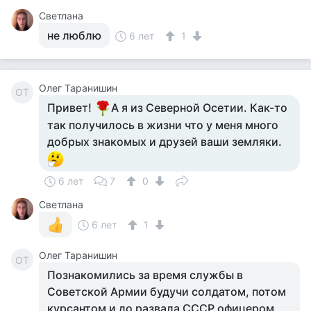
Светлана
не люблю
6 лет
1
Олег Таранишин
ОТ
Привет!
А я из Северной Осетии. Как-то
так получилось в жизни что у меня много
добрых знакомых и друзей ваши земляки.
6 лет
7
0
Светлана
6 лет
1
Олег Таранишин
ОТ
Познакомились за время службы в
Советской Армии будучи солдатом, потом
курсантом и до развала СССР офицером.