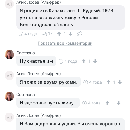
Алик Лосев (Альфред)
АЛ
Я родился в Казахстане. Г. Рудный. 1978
уехал и всю жизнь живу в России
Белгородская область
4 года
17
1
Показать все комментарии
Светлана
Ну счастье им
4 года
1
Алик Лосев (Альфред)
АЛ
Я тоже за двумя руками.
4 года
1
Светлана
И здоровье пусть живут
4 года
1
Алик Лосев (Альфред)
АЛ
И Вам здоровья и удачи. Вы очень хорошая