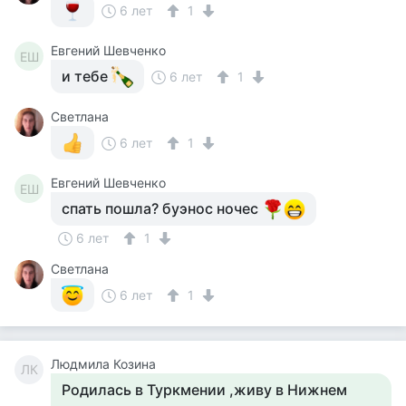
6 лет
1
Евгений Шевченко
ЕШ
и тебе
6 лет
1
Светлана
6 лет
1
Евгений Шевченко
ЕШ
спать пошла? буэнос ночес
6 лет
1
Светлана
6 лет
1
Людмила Козина
ЛК
Родилась в Туркмении ,живу в Нижнем