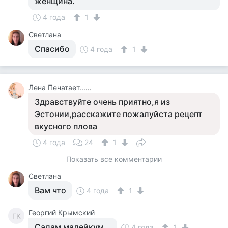
женщина.
4 года
1
Светлана
Спасибо
4 года
1
Лена Печатает......
Здравствуйте очень приятно,я из
Эстонии,расскажите пожалуйста рецепт
вкусного плова
4 года
24
1
Показать все комментарии
Светлана
Вам что
4 года
1
Георгий Крымский
ГК
Салам малейкум ..
4 года
1