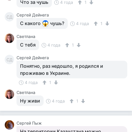
Что за чушь
4 года
1
Сергей Дейнега
СД
С какого
чушь?
4 года
1
Светлана
С тебя
4 года
1
Сергей Дейнега
СД
Понятно, раз недошло, я родился и
проживаю в Украине.
4 года
1
Светлана
Ну живи
4 года
1
Сергей Пыж
На территории Казахстана можно