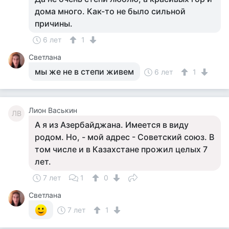
дома много. Как-то не было сильной
причины.
6 лет
1
Светлана
мы же не в степи живем
6 лет
1
Лион Васькин
ЛВ
А я из Азербайджана. Имеется в виду
родом. Но, - мой адрес - Советский союз. В
том числе и в Казахстане прожил целых 7
лет.
7 лет
1
0
Светлана
7 лет
1