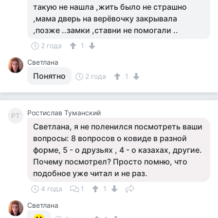
такую не нашла ,жить было не страшно
,мама дверь на верёвочку закрывала
,позже ..замки ,ставни не помогали ..
2 года
1
Светлана
Понятно
2 года
1
Ростислав Туманский
РТ
Светлана, я не поленился посмотреть ваши
вопросы: 8 вопросов о ковиде в разной
форме, 5 - о друзьях , 4 - о казахах, другие.
Почему посмотрел? Просто помню, что
подобное уже читал и не раз.
4 года
1
1
Светлана