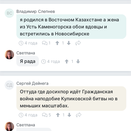
Владимир Слепнев
ВС
я родился в Восточном Казахстане а жена
из Усть Каменогорска обои вдовцы и
встретились в Новосибирске
4 года
1
1
Светлана
Я рада
4 года
1
Сергей Дейнега
СД
Оттуда где досихпор идёт Гражданская
война наподобие Куликовской битвы но в
меньших масштабах.
4 года
5
1
Светлана