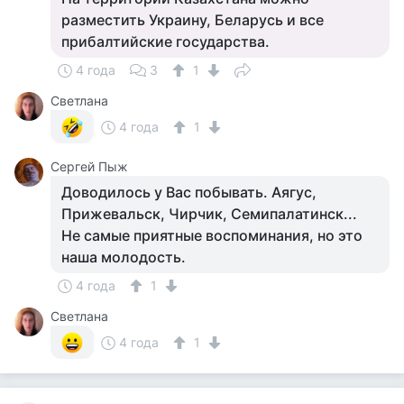
разместить Украину, Беларусь и все
прибалтийские государства.
4 года
3
1
Светлана
4 года
1
Сергей Пыж
Доводилось у Вас побывать. Аягус,
Прижевальск, Чирчик, Семипалатинск...
Не самые приятные воспоминания, но это
наша молодость.
4 года
1
Светлана
4 года
1