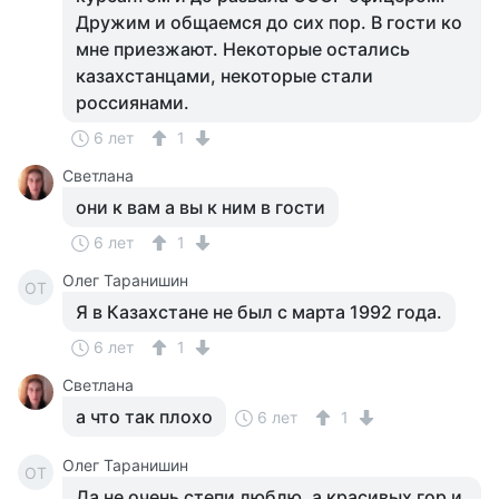
Дружим и общаемся до сих пор. В гости ко
мне приезжают. Некоторые остались
казахстанцами, некоторые стали
россиянами.
6 лет
1
Светлана
они к вам а вы к ним в гости
6 лет
1
Олег Таранишин
ОТ
Я в Казахстане не был с марта 1992 года.
6 лет
1
Светлана
а что так плохо
6 лет
1
Олег Таранишин
ОТ
Да не очень степи люблю, а красивых гор и