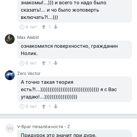
знакомы!...))) и всего то надо было
сказать!... и чо было жоповерть
включать?!...)))
6 лет
1
Max Alabin
ознакомился поверхностно, гражданин
Нолик.
6 лет
1
Zero Vector
А точно такая теория
есть?!...)))))))))))))))))))))))))))))))) я с Вас
угадаю!...))))))))))))))))))
6 лет
1
V-Враг Незалёжности - Z
VН
Придурок это значит при дуре.