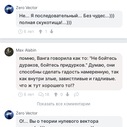
Zero Vector
Не... Я последовательный... Без чудес...)))
полная скукотища!...)))
6 лет
1
Max Alabin
помню, Ванга говорила как то: "Не бойтесь
дураков, бойтесь придурков." Думаю, они
способны сделать гадость намеренную, так
как внутри злые, завистливые и гадливые.
что ж тут хорошего то!?
6 лет
18
0
Показать все комментарии
Zero Vector
О!... Вы о теории нулевого вектора