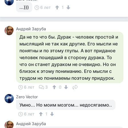
...)))
6 лет
1
Андрей Заруба
Да не то что бы. Дурак - человек простой и
мыслящий не так как другие. Его мысли не
понятны и по этому глупы. А вот приданое
человек пошедший в сторону дурака. То
что он станет дураком не очевидно. Но он
близок к этому пониманию. Его мысли с
трудом но понимаемы поэтому придурок.
6 лет
3
0
Zero Vector
Умно... Но моим мозгом... недосягаемо..
6 лет
1
Андрей Заруба