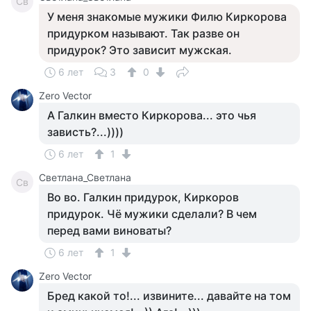
Св
У меня знакомые мужики Филю Киркорова
придурком называют. Так разве он
придурок? Это зависит мужская.
6 лет
3
0
Zero Vector
А Галкин вместо Киркорова... это чья
зависть?...))))
6 лет
1
Светлана_Светлана
Св
Во во. Галкин придурок, Киркоров
придурок. Чё мужики сделали? В чем
перед вами виноваты?
6 лет
1
Zero Vector
Бред какой то!... извините... давайте на том