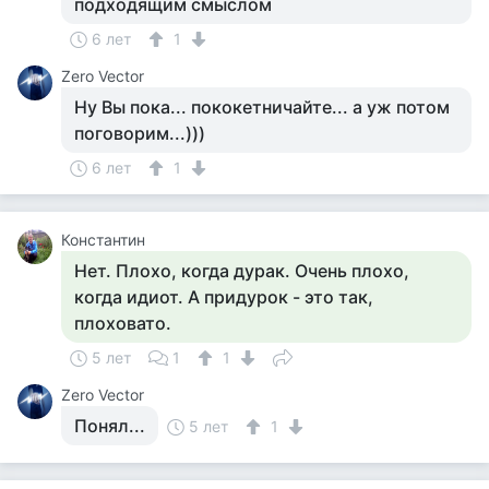
подходящим смыслом
6 лет
1
Zero Vector
Ну Вы пока... пококетничайте... а уж потом
поговорим...)))
6 лет
1
Константин
Нет. Плохо, когда дурак. Очень плохо,
когда идиот. А придурок - это так,
плоховато.
5 лет
1
1
Zero Vector
Понял...
5 лет
1