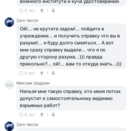
военного института и куча удостоверений
6 лет
1
Zero Vector
Ой!... не крутите задом!... пойдите в
учреждение... и получить справку что вы в
разуме!... я буду долго смеяться... А вот
мне сразу справку выдали... что я по
другую сторону разума...))) правда
прикольно?... ой!... вам то откуда знать...)))
6 лет
1
Максим Шадрин
МШ
Нельзя мне такую справку, кто меня потом
допустит к самостоятельному ведению
взрывных работ?
6 лет
1
Zero Vector