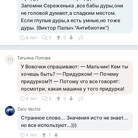
Запомни Сереженька ,все бабы дуры,они
не головой думают,а сладким местом.
Если глупые дуры,а есть умные,но тоже
дуры. (Виктор Палыч "Антибиотик")
6 лет
0
0
Татьяна Попова
ТП
У Вовочки спрашивают: — Мальчик! Кем ты
хочешь быть? — Придурком! — Почему
придурком?! — Потому что все говорят:
посмотри, какая машина у того придурка!
6 лет
5
0
Zero Vector
Странное слово... Значения исто не знает...
но все используют...)))
6 лет
1