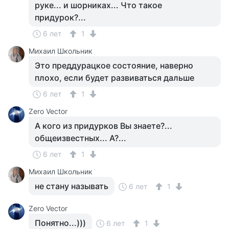
руке... и шорниках... Что такое
придурок?...
6 лет
1
Михаил Школьник
Это преддурацкое состояние, наверно
плохо, если будет развиваться дальше
6 лет
1
Zero Vector
А кого из придурков Вы знаете?...
общеизвестных... А?...
6 лет
1
Михаил Школьник
не стану называть
6 лет
1
Zero Vector
Понятно...)))
6 лет
1