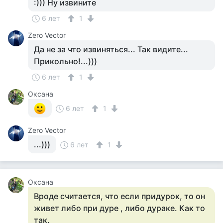
:))) Ну извините
6 лет
1
Zero Vector
Да не за что извиняться... Так видите...
Прикольно!...)))
6 лет
1
Оксана
6 лет
1
Zero Vector
...)))
6 лет
1
Оксана
Вроде считается, что если придурок, то он
живет либо при дуре , либо дураке. Как то
так.