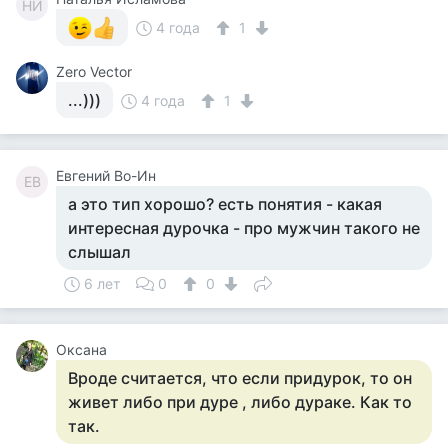
НИ
4 года
1
Zero Vector
...)))
4 года
1
Евгений Во-Ин
ЕВ
а это тип хорошо? есть понятия - какая
интересная дурочка - про мужчин такого не
слышал
6 лет
0
0
Оксана
Вроде считается, что если придурок, то он
живет либо при дуре , либо дураке. Как то
так.