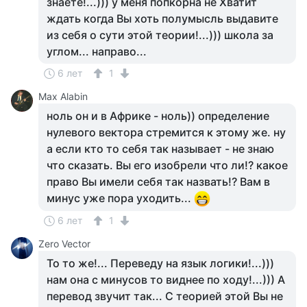
знаете!...))) у меня попкорна не Хватит
ждать когда Вы хоть полумысль выдавите
из себя о сути этой теории!...))) школа за
углом... направо...
6 лет
1
Max Alabin
ноль он и в Африке - ноль)) определение
нулевого вектора стремится к этому же. ну
а если кто то себя так называет - не знаю
что сказать. Вы его изобрели что ли!? какое
право Вы имели себя так назвать!? Вам в
минус уже пора уходить...
6 лет
1
Zero Vector
То то же!... Переведу на язык логики!...)))
нам она с минусов то виднее по ходу!...))) А
перевод звучит так... С теорией этой Вы не