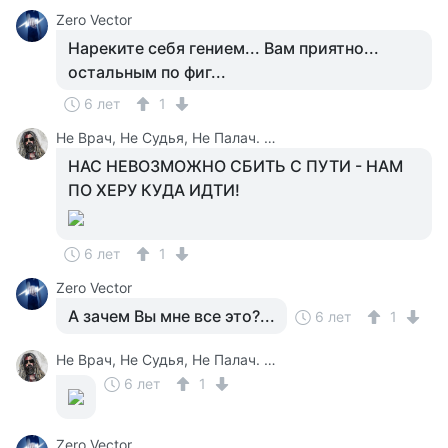
Zero Vector
Нареките себя гением... Вам приятно...
остальным по фиг...
6 лет
1
Не Врач, Не Судья, Не Палач. Веселюсь И Дурачусь
НАС НЕВОЗМОЖНО СБИТЬ С ПУТИ - НАМ
ПО ХЕРУ КУДА ИДТИ!
6 лет
1
Zero Vector
А зачем Вы мне все это?...
6 лет
1
Не Врач, Не Судья, Не Палач. Веселюсь И Дурачусь
6 лет
1
Zero Vector