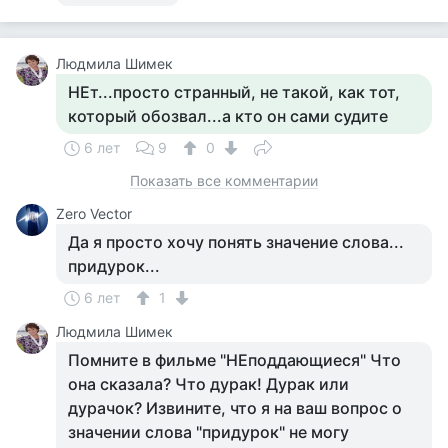
Людмила Шимек
НЕт...просто странный, не такой, как тот,
который обозвал...а кто он сами судите
6 лет
9
0
Показать все комментарии
Zero Vector
Да я просто хочу понять значение слова...
придурок...
6 лет
1
Людмила Шимек
Помните в фильме "НЕподдающиеся" Что
она сказала? Что дурак! Дурак или
дурачок? Извините, что я на ваш вопрос о
значении слова "придурок" не могу