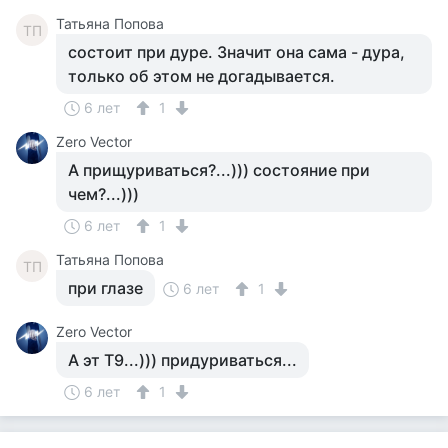
Татьяна Попова
ТП
состоит при дуре. Значит она сама - дура,
только об этом не догадывается.
6 лет
1
Zero Vector
А прищуриваться?...))) состояние при
чем?...)))
6 лет
1
Татьяна Попова
ТП
при глазе
6 лет
1
Zero Vector
А эт Т9...))) придуриваться...
6 лет
1