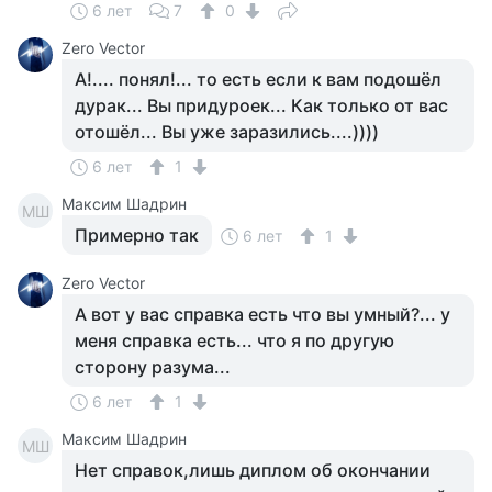
6 лет
7
0
Zero Vector
А!.... понял!... то есть если к вам подошёл
дурак... Вы придуроек... Как только от вас
отошёл... Вы уже заразились....))))
6 лет
1
Максим Шадрин
МШ
Примерно так
6 лет
1
Zero Vector
А вот у вас справка есть что вы умный?... у
меня справка есть... что я по другую
сторону разума...
6 лет
1
Максим Шадрин
МШ
Нет справок,лишь диплом об окончании