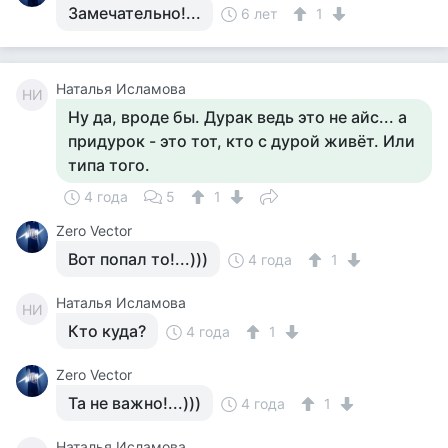
Замечательно!...
6 лет
1
Наталья Исламова
НИ
Ну да, вроде бы. Дурак ведь это не айс... а
придурок - это тот, кто с дурой живёт. Или
типа того.
4 года
5
1
Zero Vector
Вот попал то!...)))
4 года
1
Наталья Исламова
НИ
Кто куда?
4 года
1
Zero Vector
Та не важно!...)))
4 года
1
Наталья Исламова