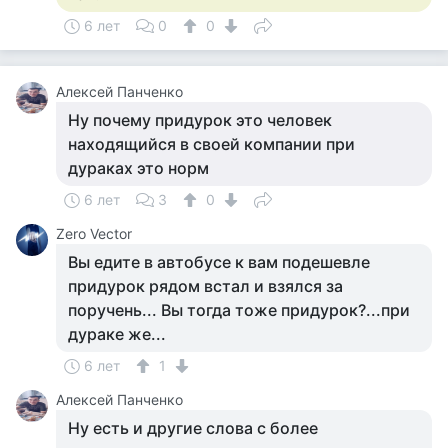
6 лет
0
0
Алексей Панченко
Ну почему придурок это человек
находящийся в своей компании при
дураках это норм
6 лет
3
0
Zero Vector
Вы едите в автобусе к вам подешевле
придурок рядом встал и взялся за
поручень... Вы тогда тоже придурок?...при
дураке же...
6 лет
1
Алексей Панченко
Ну есть и другие слова с более