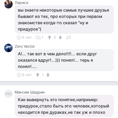
Лариса
вы знаете некоторые самые лучшие друзья
бывают из тех, про которых при первом
знакомстве когда-то сказал "ну и
придурок")
6 лет
1
0
Zero Vector
А!... так вот в чем дело!!!!... если друг
оказался вдруг!...))) понял!... терь я
понял!....
6 лет
1
Максим Шадрин
МШ
Как вывернуть это понятие,например:
придурок,стало быть это человек,который
находится при дураках,не так уж и плохо