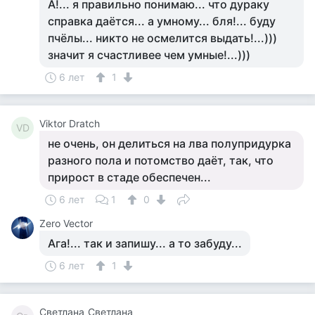
А!... я правильно понимаю... что дураку
справка даётся... а умному... бля!... буду
пчёлы... никто не осмелится выдать!...)))
значит я счастливее чем умные!...)))
6 лет
1
Viktor Dratch
VD
не очень, он делиться на лва полупридурка
разного пола и потомство даёт, так, что
прирост в стаде обеспечен...
6 лет
1
0
Zero Vector
Ага!... так и запишу... а то забуду...
6 лет
1
Светлана_Светлана