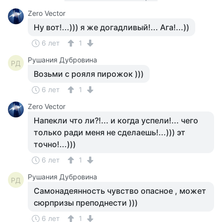
Zero Vector
Ну вот!...))) я же догадливый!... Ага!...))
6 лет
1
Рушания Дубровина
РД
Возьми с рояля пирожок )))
6 лет
1
Zero Vector
Напекли что ли?!... и когда успели!... чего
только ради меня не сделаешь!...))) эт
точно!...)))
6 лет
1
Рушания Дубровина
РД
Самонадеянность чувство опасное , может
сюрпризы преподнести )))
6 лет
1