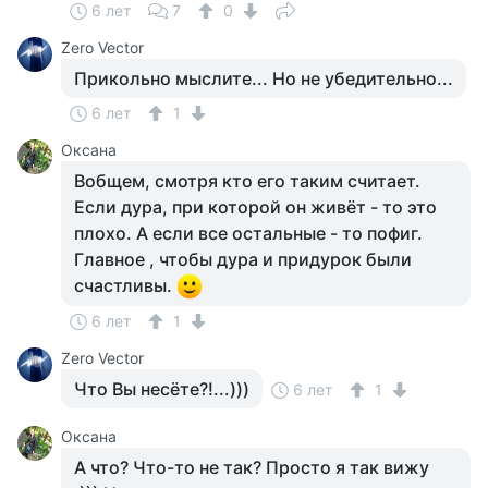
6 лет
7
0
Zero Vector
Прикольно мыслите... Но не убедительно...
6 лет
1
Оксана
Вобщем, смотря кто его таким считает.
Если дура, при которой он живёт - то это
плохо. А если все остальные - то пофиг.
Главное , чтобы дура и придурок были
счастливы.
6 лет
1
Zero Vector
Что Вы несёте?!...)))
6 лет
1
Оксана
А что? Что-то не так? Просто я так вижу