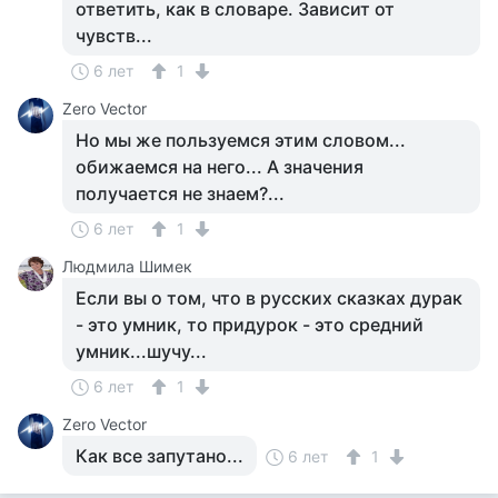
ответить, как в словаре. Зависит от
чувств...
6 лет
1
Zero Vector
Но мы же пользуемся этим словом...
обижаемся на него... А значения
получается не знаем?...
6 лет
1
Людмила Шимек
Если вы о том, что в русских сказках дурак
- это умник, то придурок - это средний
умник...шучу...
6 лет
1
Zero Vector
Как все запутано...
6 лет
1