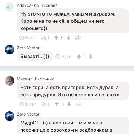
Александр Пискаев
АП
Ну это что то между, умным и дураком.
Короче не то не сё, в общем ничего
хорошего))
6 лет
1
0
Zero Vector
Бывает!...)))
6 лет
1
Михаил Школьник
Есть гора, а есть пригорок. Есть дурак, а
есть придурок. Это не хорошо и не плохо
6 лет
5
0
Zero Vector
МудрО!...))) а все таки... мы ж не в
песочнице с совочком и ведёрочком в