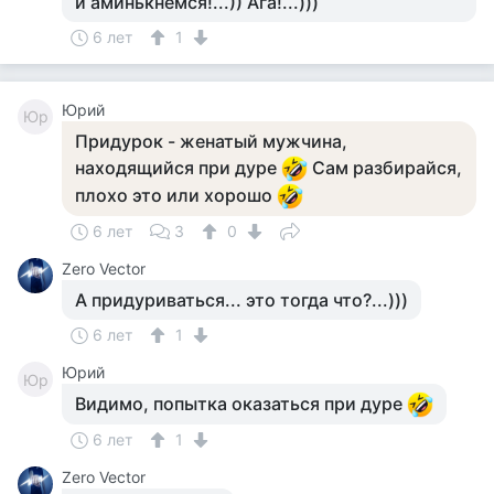
и аминькнемся!...)) Ага!...)))
6 лет
1
Юрий
Юр
Придурок - женатый мужчина,
находящийся при дуре
Сам разбирайся,
плохо это или хорошо
6 лет
3
0
Zero Vector
А придуриваться... это тогда что?...)))
6 лет
1
Юрий
Юр
Видимо, попытка оказаться при дуре
6 лет
1
Zero Vector