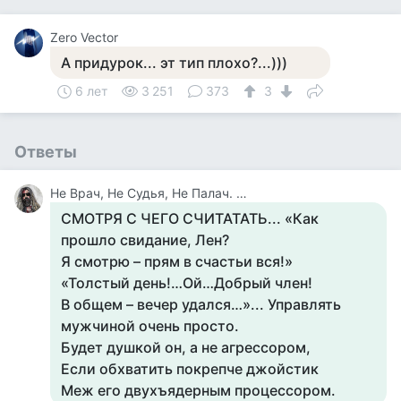
Zero Vector
А придурок... эт тип плохо?...)))
6 лет
3 251
373
3
Ответы
Не Врач, Не Судья, Не Палач. Веселюсь И Дурачусь
СМОТРЯ С ЧЕГО СЧИТАТАТЬ... «Как
прошло свидание, Лен?
Я смотрю – прям в счастьи вся!»
«Толстый день!…Ой…Добрый член!
В общем – вечер удался…»... Управлять
мужчиной очень просто.
Будет душкой он, а не агрессором,
Если обхватить покрепче джойстик
Меж его двухъядерным процессором.