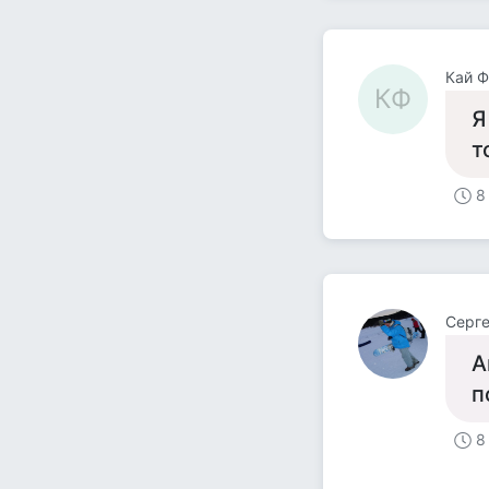
Кай Ф
КФ
Я
т
8
Серге
А
п
8