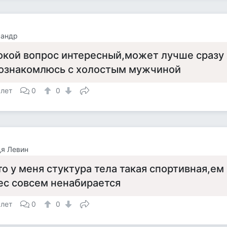
сандр
окой вопрос интересный,может лучше сраз
ознакомлюсь с холостым мужчиной
 лет
0
0
я Левин
то у меня стуктура тела такая спортивная,ем
ес совсем ненабирается
 лет
0
0