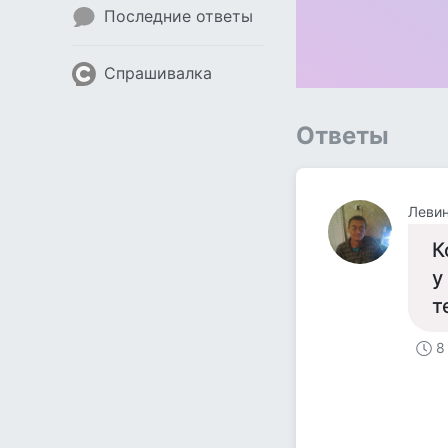
Последние ответы
Спрашивалка
Ответы
Левин
К
у
т
8