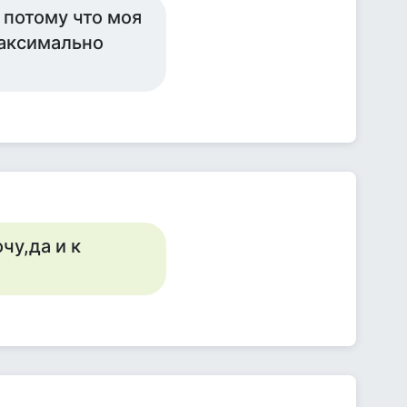
 потому что моя
максимально
чу,да и к