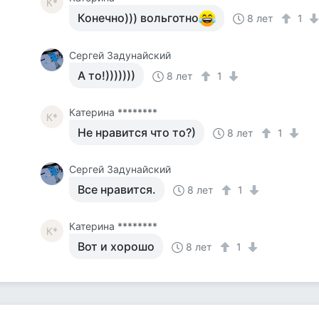
К*
Конечно))) вольготно
8 лет
1
Сергей Задунайский
А то!)))))))
8 лет
1
Катерина ********
К*
Не нравится что то?)
8 лет
1
Сергей Задунайский
Все нравится.
8 лет
1
Катерина ********
К*
Вот и хорошо
8 лет
1