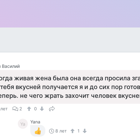
 Василий
огда живая жена была она всегда просила зга
 тебя вкусней получается я и до сих пор гото
еперь. не чего жрать захочит человек вкусн
 лет
2
0
Yana
Ya
8 лет
1