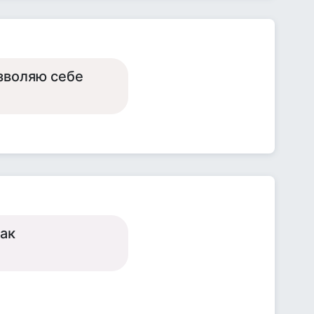
озволяю себе
так