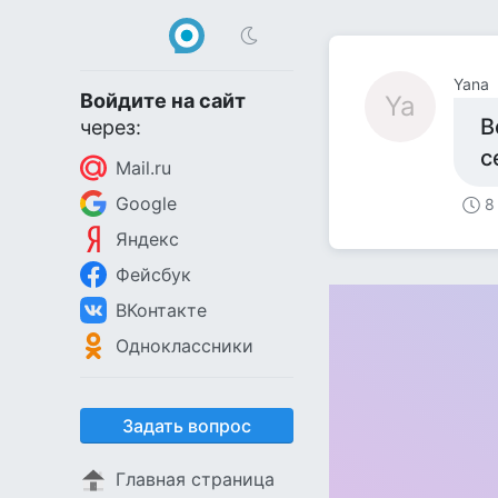
Yana
Войдите на сайт
Ya
В
через:
с
Mail.ru
Google
8
Яндекс
Фейсбук
ВКонтакте
Одноклассники
Задать вопрос
Главная страница