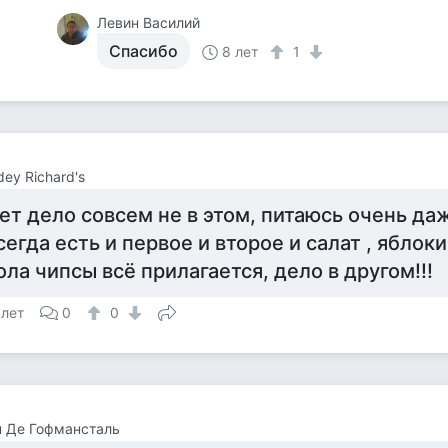
Левин Василий
Спасибо
8 лет
1
ey Richard's
ет дело совсем не в этом, питаюсь очень даж
сегда есть и первое и второе и салат , ябло
ола чипсы всё прилагается, дело в другом!!!
 лет
0
0
 Де Гофмансталь