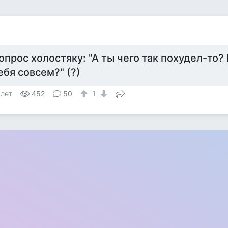
опрос холостяку: "А ты чего так похудел-то
ебя совсем?" (?)
 лет
452
50
1