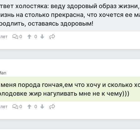
твет холостяка: веду здоровый образ жизни,
изнь на столько прекрасна, что хочется ее 
родлить, оставаясь здоровым!
 лет
0
0
Man
 меня порода гончая,ем что хочу и сколько хо
олодовке жир нагуливать мне не к чему)))
 лет
0
0