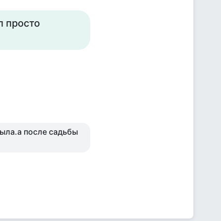
л просто
была.а после садьбы