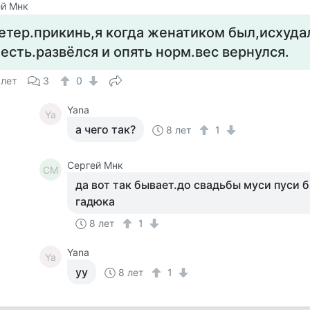
ей Мнк
етер.прикинь,я когда женатиком был,исхуда
есть.развёлся и опять норм.вес вернулся.
 лет
3
0
Yana
Ya
а чего так?
8 лет
1
Сергей Мнк
СМ
да вот так бывает.до свадьбы муси пуси 
гадюка
8 лет
1
Yana
Ya
уу
8 лет
1