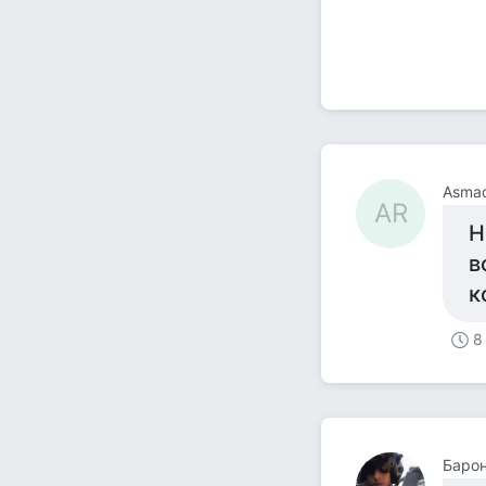
Asmad
AR
Н
в
к
8
Барон