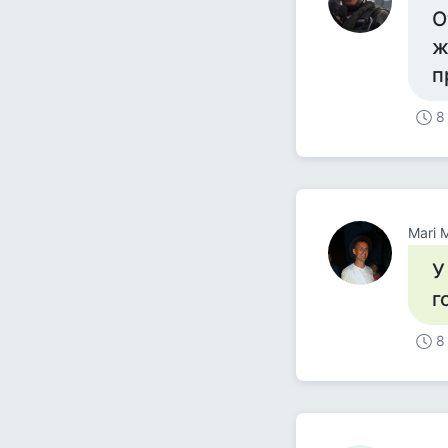
О
ж
п
8
Mari 
У
г
8