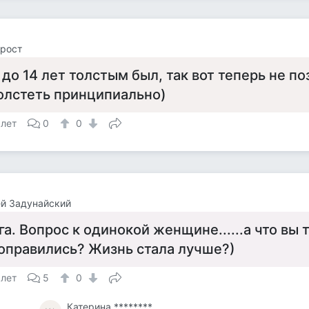
рост
 до 14 лет толстым был, так вот теперь не п
олстеть принципиально)
 лет
0
0
й Задунайский
га. Вопрос к одинокой женщине......а что вы 
оправились? Жизнь стала лучше?)
 лет
5
0
Катерина ********