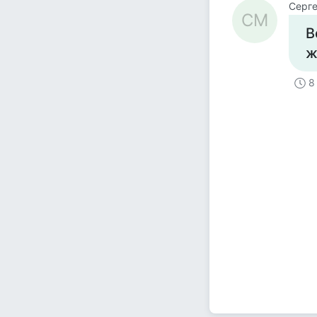
Серг
СМ
В
ж
8