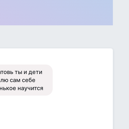
товь ты и дети
влю сам себе
енькое научится