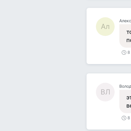
Алек
Ал
т
п
8
Волод
ВЛ
э
в
8