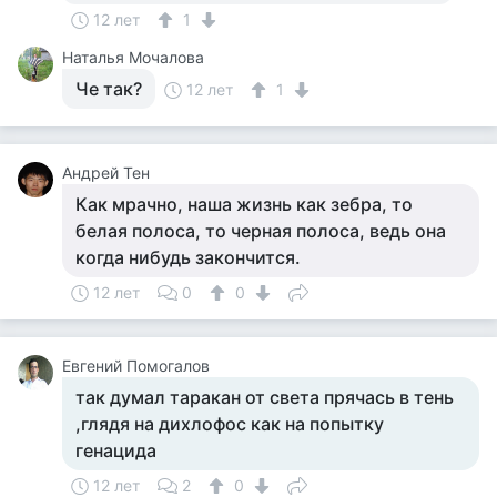
12 лет
1
Наталья Мочалова
Че так?
12 лет
1
Андрей Тен
Как мрачно, наша жизнь как зебра, то
белая полоса, то черная полоса, ведь она
когда нибудь закончится.
12 лет
0
0
Евгений Помогалов
так думал таракан от света прячась в тень
,глядя на дихлофос как на попытку
генацида
12 лет
2
0