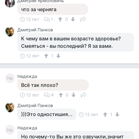
Дмитрий Ярмоловичь
что за черняга
12 лет
1
0
Дмитрий Панков
К чему вам в вашем возрасте здоровье?
Смеяться - вы последний? Я за вами.
12 лет
1
Надежда
На
Всё так плохо?
12 лет
4
0
Дмитрий Панков
)))Это одностишия...
12 лет
1
Надежда
На
Но почему-то Вы же это озвучили,значит