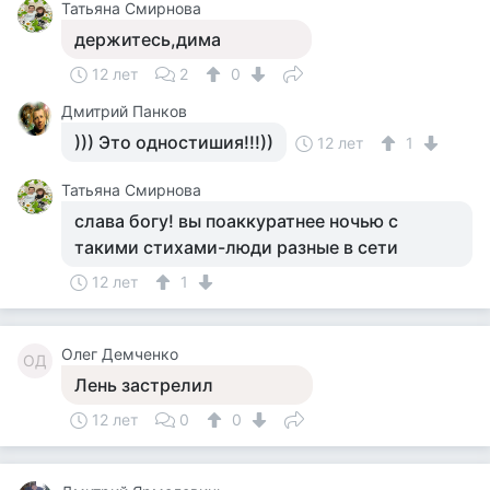
Татьяна Смирнова
держитесь,дима
12 лет
2
0
Дмитрий Панков
))) Это одностишия!!!))
12 лет
1
Татьяна Смирнова
слава богу! вы поаккуратнее ночью с
такими стихами-люди разные в сети
12 лет
1
Олег Демченко
ОД
Лень застрелил
12 лет
0
0