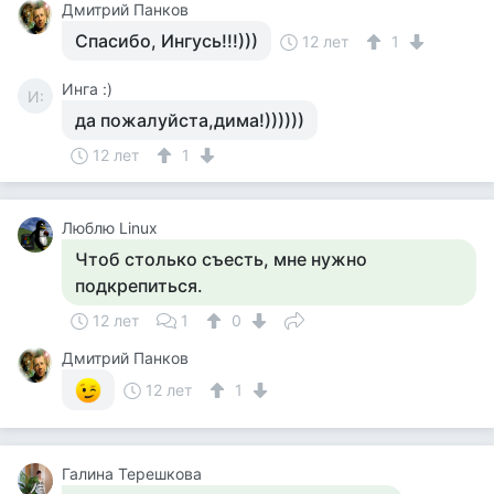
Дмитрий Панков
Спасибо, Ингусь!!!)))
12 лет
1
Инга :)
И:
да пожалуйста,дима!))))))
12 лет
1
Люблю Linux
Чтоб столько съесть, мне нужно
подкрепиться.
12 лет
1
0
Дмитрий Панков
12 лет
1
Галина Терешкова