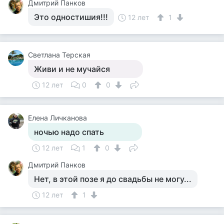
Дмитрий Панков
Это одностишия!!!
12 лет
1
Светлана Терская
Живи и не мучайся
12 лет
0
0
Елена Личканова
ночью надо спать
12 лет
1
0
Дмитрий Панков
Нет, в этой позе я до свадьбы не могу...
12 лет
1