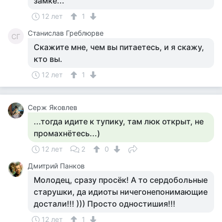
замке...
12 лет
1
Станислав Греблюрве
СГ
Скажите мне, чем вы питаетесь, и я скажу,
кто вы.
12 лет
1
Серж Яковлев
...тогда идите к тупику, там люк открыт, не
промахнётесь...)
12 лет
2
0
Дмитрий Панков
Молодец, сразу просёк! А то сердобольные
старушки, да идиоты ничегонепонимающие
достали!!! ))) Просто одностишия!!!
12 лет
1