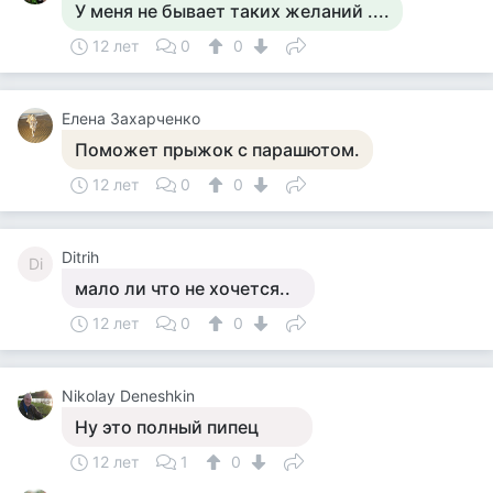
У меня не бывает таких желаний ....
12 лет
0
0
Елена Захарченко
Поможет прыжок с парашютом.
12 лет
0
0
Ditrih
Di
мало ли что не хочется..
12 лет
0
0
Nikolay Deneshkin
Ну это полный пипец
12 лет
1
0