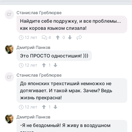
Станислав Греблюрве
СГ
Найдите себе подружку, и все проблемы...
как корова языком слизала!
12 лет
4
0
Дмитрий Панков
Это ПРОСТО одностишия! )))
12 лет
1
Станислав Греблюрве
СГ
До японских трехстиший немножко не
дотягивает. И такой мрак. Зачем? Ведь
жизнь прекрасна!
12 лет
1
Дмитрий Панков
-Я не бездомный! Я живу в воздушном