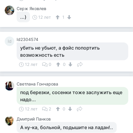
Серж Яковлев
...)
12 лет
1
Id2304574
Id
убить не убьют, а фэйс попортить
возможность есть
12 лет
0
0
Светлана Гончарова
под березки, сосенки тоже заслужить еще
надо...
12 лет
2
0
Дмитрий Панков
А ну-ка, больной, подышите на ладан!..