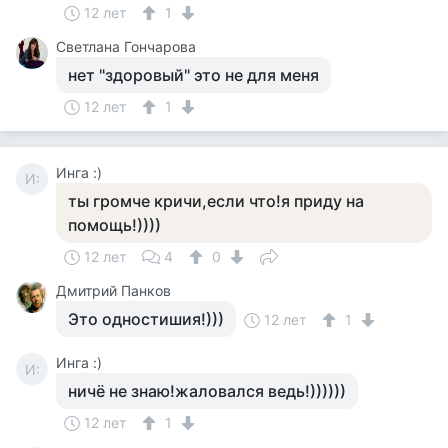
12 лет
1
Светлана Гончарова
нет "здоровый" это не для меня
12 лет
1
Инга :)
И:
ты громче кричи,если что!я приду на
помощь!))))
12 лет
4
0
Дмитрий Панков
Это одностишия!)))
12 лет
1
Инга :)
И:
ничё не знаю!жаловался ведь!))))))
12 лет
1