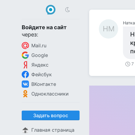
Натк
Войдите на сайт
НМ
Н
через:
к
Mail.ru
п
Google
7
Яндекс
Фейсбук
ВКонтакте
Одноклассники
Задать вопрос
Главная страница