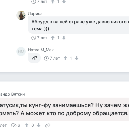
7 лет
1
Лариса
Абсурд в вашей стране уже давно никого 
тема.)))
7 лет
1
Натка М_Мак
НМ
И?
7 лет
1
андр Вяткин
атусик,ты кунг-фу занимаешься? Ну зачем ж
омать? А может кто по доброму обращается..
 лет
6
0