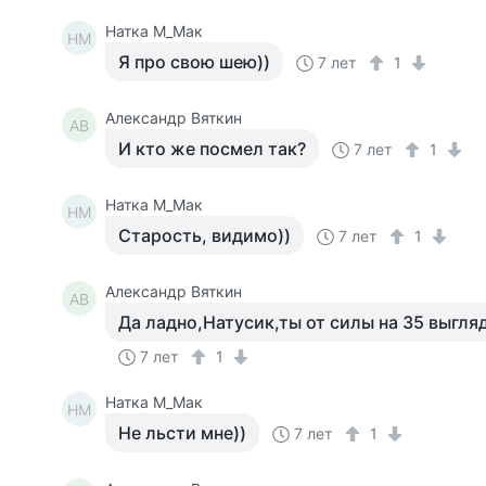
Натка М_Мак
НМ
Я про свою шею))
7 лет
1
Александр Вяткин
АВ
И кто же посмел так?
7 лет
1
Натка М_Мак
НМ
Старость, видимо))
7 лет
1
Александр Вяткин
АВ
Да ладно,Натусик,ты от силы на 35 выгляд
7 лет
1
Натка М_Мак
НМ
Не льсти мне))
7 лет
1