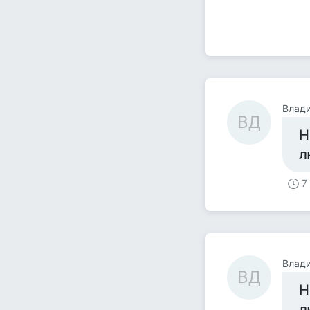
Влад
ВД
Н
л
7
Влад
ВД
Н
л