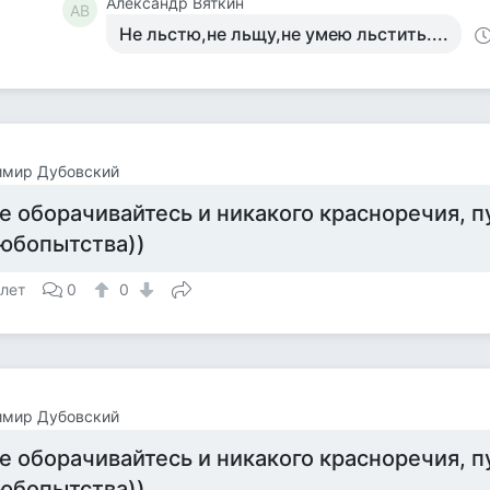
Александр Вяткин
АВ
Не льстю,не льщу,не умею льстить....
имир Дубовский
е оборачивайтесь и никакого красноречия, п
юбопытства))
 лет
0
0
имир Дубовский
е оборачивайтесь и никакого красноречия, п
юбопытства))