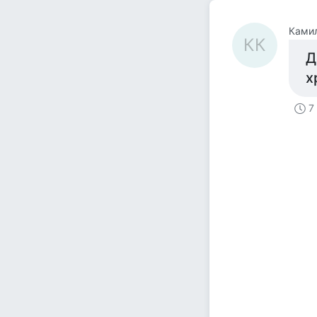
Ками
КК
Д
х
7