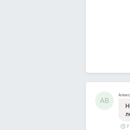
Алекс
АВ
Н
л
7