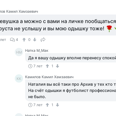
лов Камил Хамзаевич
евушка а можно с вами на личке пообщаться
руста не услышу и вы мою одышку тоже!
 лет
4
0
Натка М_Мак
НМ
Да я вашу одышку вполне перенесу споко
7 лет
1
Камилов Камил Хамзаевич
КК
Наталия вы всё таки про Архив у тех кто т
На счёт одышки я футболист профессион
не было.
7 лет
1
Натка М_Мак