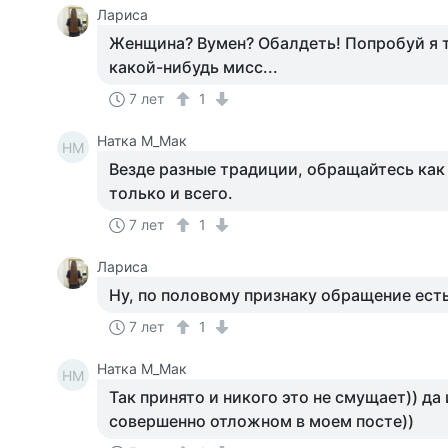
Лариса
Женщина? Вумен? Обалдеть! Попробуй я т
какой-нибудь мисс...
7 лет
1
Натка М_Мак
НМ
Везде разные традиции, обращайтесь как 
только и всего.
7 лет
1
Лариса
Ну, по половому признаку обращение есть
7 лет
1
Натка М_Мак
НМ
Так принято и никого это не смущает)) да
совершенно отложном в моем посте))