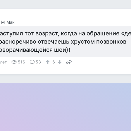
а М_Мак
аступил тот возраст, когда на обращение «д
расноречиво отвечаешь хрустом позвонков
оворачивающейся шеи))
 лет
516
53
6