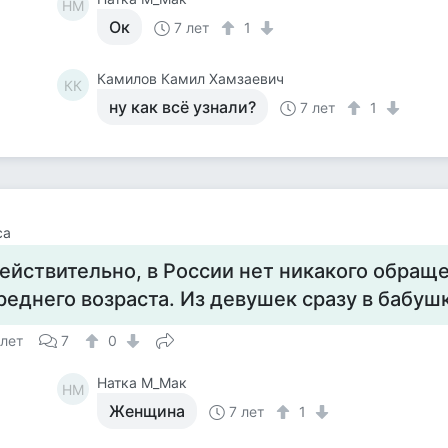
НМ
Ок
7 лет
1
Камилов Камил Хамзаевич
КК
ну как всё узнали?
7 лет
1
са
ействительно, в России нет никакого обращ
реднего возраста. Из девушек сразу в бабуш
 лет
7
0
Натка М_Мак
НМ
Женщина
7 лет
1