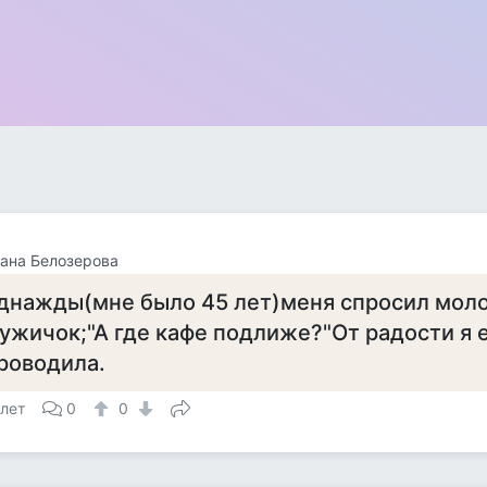
ана Белозерова
днажды(мне было 45 лет)меня спросил мол
ужичок;"А где кафе подлиже?"От радости я е
роводила.
 лет
0
0