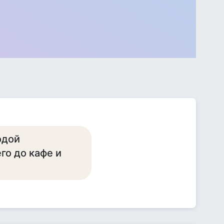
одой
го до кафе и