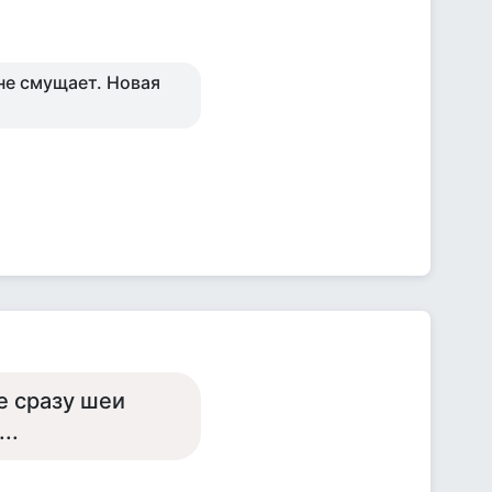
не смущает. Новая
е сразу шеи
..