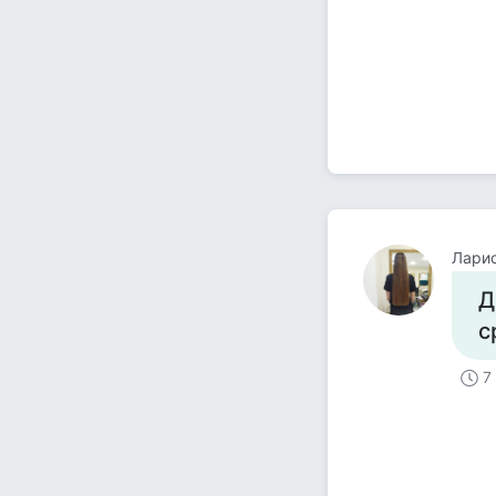
Лари
Д
с
7