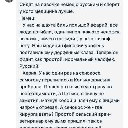
Сидят на лавочке немец с русским и спорят
у кого медицина лучше.
Немец:
- У нас на шахта биль польшой афарий, все
люди погибли, один пипол, как это челофек
вылазит, ничего не фидит, у него глязоф
нету. Наш медицин фисокий урофень
поставиль ему дерфянные клаза. Теперь он
фидит как простой, нормальный челофек.
Русский:
- Херня. У нас один раз на сенокосе
самогону перепились и Кольку дрисьня
пробрала. Пошёл он в высокую траву по
необходимости, а Петька, с пьяну не
заметил, махнул косой и член ему с яйцами
напрочь отрезал. А сенокос же - где
хирурга взять? Простой сельский врач-
ветиринар ему вымя пришил, так он
одновременно троих трахает и ещё