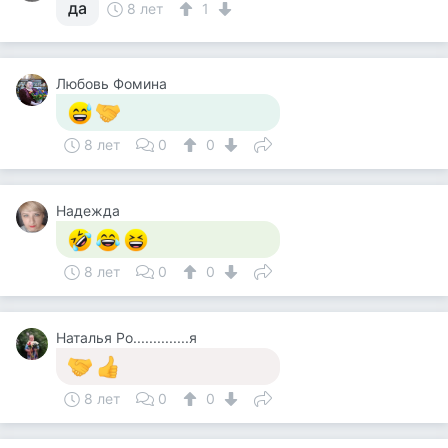
да
8 лет
1
Любовь Фомина
8 лет
0
0
Надежда
8 лет
0
0
Наталья Ро..............я
8 лет
0
0