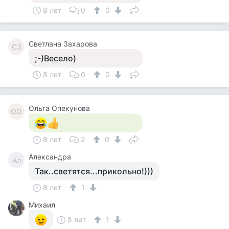
8 лет
0
0
Светлана Захарова
СЗ
;-)Весело)
8 лет
0
0
Ольга Опекунова
ОО
8 лет
2
0
Александра
Ал
Так..светятся...прикольно!)))
8 лет
1
Михаил
8 лет
1