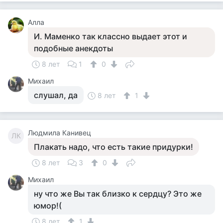
Алла
И. Маменко так классно выдает этот и
подобные анекдоты
8 лет
1
0
Михаил
слушал, да
8 лет
1
Людмила Канивец
ЛК
Плакать надо, что есть такие придурки!
8 лет
3
0
Михаил
ну что же Вы так близко к сердцу? Это же
юмор!(
8 лет
1