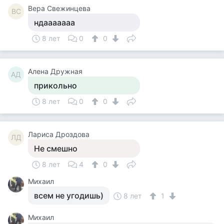
Вера Свежинцева
ВС
ндааааааа
8 лет
0
0
Алена Дружная
АД
прикольно
8 лет
0
0
Лариса Дроздова
ЛД
Не смешно
8 лет
4
0
Михаил
всем не угодишь)
8 лет
1
Михаил