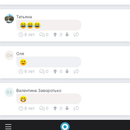
Татьяна
8 лет
0
0
Оля
Ол
8 лет
0
0
Валентина Заворотько
ВЗ
8 лет
0
0