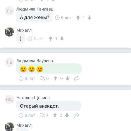
Людмила Канивец
ЛК
А для жены?
8 лет
1
Михаил
)
8 лет
1
Людмила Ваулина
ЛВ
8 лет
0
0
Наталья Щепина
НЩ
Старый анекдот.
8 лет
1
0
Михаил