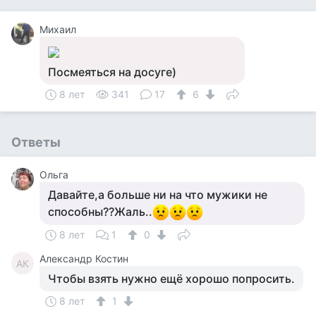
Михаил
Посмеяться на досуге)
8 лет
341
17
6
Ответы
Ольга
Давайте,а больше ни на что мужики не
способны??Жаль..
8 лет
1
0
Александр Костин
АК
Чтобы взять нужно ещё хорошо попросить.
8 лет
1