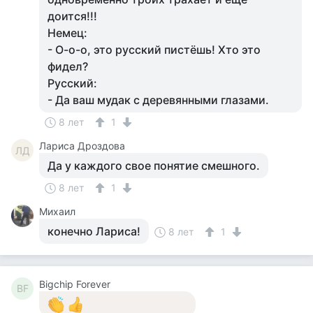
доится!!!
Немец:
- О-о-о, это русский пистёшь! Хто это
фидел?
Русский:
- Да ваш мудак с деревянными глазами.
8 лет
1
Лариса Дроздова
ЛД
Да у каждого свое понятие смешного.
8 лет
1
Михаил
конечно Лариса!
8 лет
1
Bigchip Forever
BF