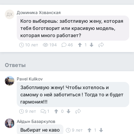
Доминика Хованская
ДХ
Кого выберешь: заботливую жену, которая
тебя боготворит или красивую модель,
которая много работает?
10 лет
194
46
1
Ответы
Pavel Kulikov
Заботливую жену! Чтобы хотелось и
самому о ней заботиться ! Тогда то и будет
гармония!!!
9 лет
1
0
Айдын Базаркулов
Выбират не каво
9 лет
1