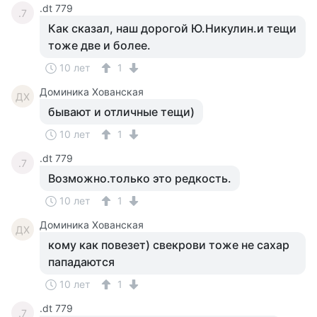
.dt 779
.7
Как сказал, наш дорогой Ю.Никулин.и тещи
тоже две и более.
10 лет
1
Доминика Хованская
ДХ
бывают и отличные тещи)
10 лет
1
.dt 779
.7
Возможно.только это редкость.
10 лет
1
Доминика Хованская
ДХ
кому как повезет) свекрови тоже не сахар
пападаются
10 лет
1
.dt 779
.7