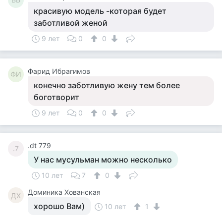
красивую модель -которая будет
заботливой женой
9 лет
0
0
Фарид Ибрагимов
ФИ
конечно заботливую жену тем более
боготворит
9 лет
0
0
.dt 779
.7
У нас мусульман можно несколько
10 лет
7
0
Доминика Хованская
ДХ
хорошо Вам)
10 лет
1