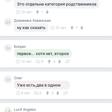
Это отдельна категория родственников
10 лет
1
Доминика Хованская
ДХ
ну как сказать
10 лет
1
Богдан
Бо
первое... хотя нет, второе
10 лет
0
0
Олег
Ол
Уже есть,два в одном
9 лет
0
0
Lucif Angelov
LA