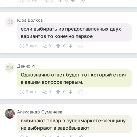
Юра Волков
ЮВ
если выбирать из предоставленных двух
вариантов то конечно первое
9 лет
0
0
Денис И
ДИ
Однозначно ответ будет тот который стоит
в вашем вопросе первым.
9 лет
0
0
Александр Суманеев
выбирают товар в супермаркете-женщину
не выбирают а завоёвывают