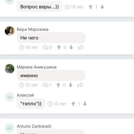
Ал
Вопрос веры...))
10 лет
1
Вера Морозова
Ни чего
10 лет
0
0
Марина Аникушина
именно
10 лет
1
0
Алексей
Ал
"тепло"))
10 лет
1
Anturio Zankiewič
AZ