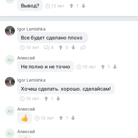
Вывод?
12 лет
1
Igor Lemishka
Все будет сделано плохо
10 лет
4
0
Алексей
Ал
Не полно и не точно
10 лет
1
Igor Lemishka
Хочеш сделать. хорошо. сделайсам!
10 лет
1
Алексей
Ал
10 лет
1
Алексей
Ал