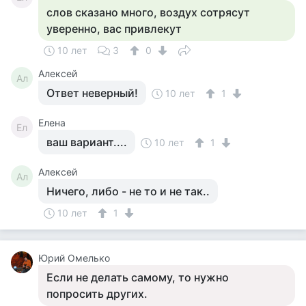
слов сказано много, воздух сотрясут
уверенно, вас привлекут
10 лет
3
0
Алексей
Ал
Ответ неверный!
10 лет
1
Елена
Ел
ваш вариант....
10 лет
1
Алексей
Ал
Ничего, либо - не то и не так..
10 лет
1
Юрий Омелько
Если не делать самому, то нужно
попросить других.