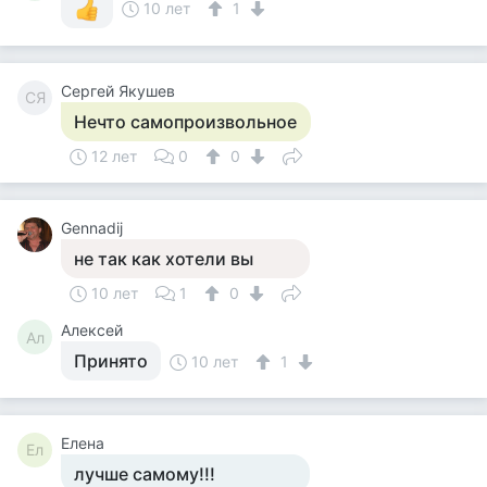
10 лет
1
Сергей Якушев
СЯ
Нечто самопроизвольное
12 лет
0
0
Gennadij
не так как хотели вы
10 лет
1
0
Алексей
Ал
Принято
10 лет
1
Елена
Ел
лучше самому!!!