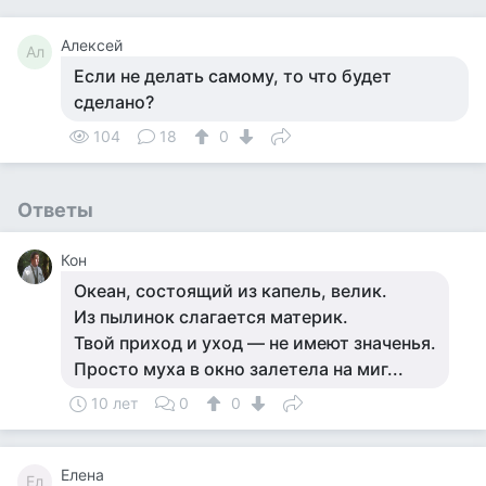
Алексей
Ал
Если не делать самому, то что будет
сделано?
104
18
0
Ответы
Кон
Океан, состоящий из капель, велик.
Из пылинок слагается материк.
Твой приход и уход — не имеют значенья.
Просто муха в окно залетела на миг...
10 лет
0
0
Елена
Ел