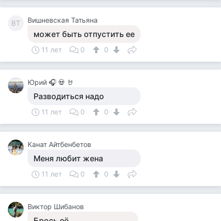
Вишневская Татьяна
ВТ
может быть отпустить ее
11 лет
0
0
Юрий 🎧 💀 🤘
Разводиться надо
11 лет
0
0
Канат Айтбенбетов
Меня любит жена
11 лет
0
0
Виктор Шибанов
Брось её