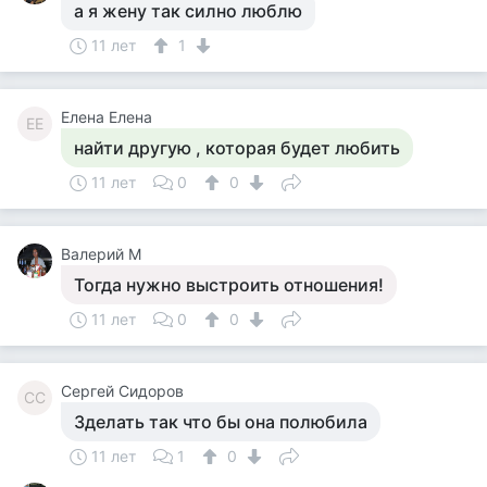
а я жену так силно люблю
11 лет
1
Елена Елена
ЕЕ
найти другую , которая будет любить
11 лет
0
0
Валерий М
Тогда нужно выстроить отношения!
11 лет
0
0
Сергей Сидоров
СС
Зделать так что бы она полюбила
11 лет
1
0