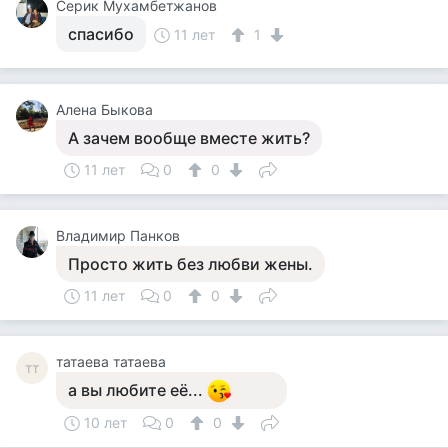
Серик Мухамбетжанов
спасибо
11 лет
1
Алена Быкова
А зачем вообще вместе жить?
11 лет
0
0
Владимир Панков
Просто жить без любви жены.
11 лет
0
0
татаева татаева
тт
а вы любите её...
10 лет
0
0