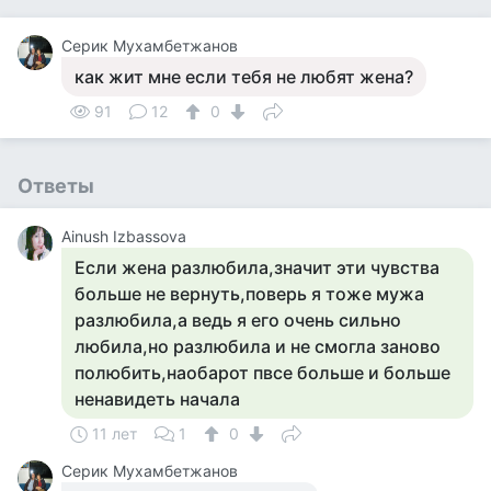
Серик Мухамбетжанов
как жит мне если тебя не любят жена?
91
12
0
Ответы
Ainush Izbassova
Если жена разлюбила,значит эти чувства
больше не вернуть,поверь я тоже мужа
разлюбила,а ведь я его очень сильно
любила,но разлюбила и не смогла заново
полюбить,наобарот пвсе больше и больше
ненавидеть начала
11 лет
1
0
Серик Мухамбетжанов