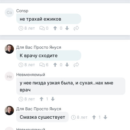
Consp
Co
не трахай ежиков
8 лет
0
0
Для Вас Просто Януся
К врачу сходите
8 лет
6
0
Невменяемый
Не
у нее пизда узкая была, и сухая..нах мне
врач
8 лет
1
Для Вас Просто Януся
Смазка сушествует
8 лет
1
Невменяемый