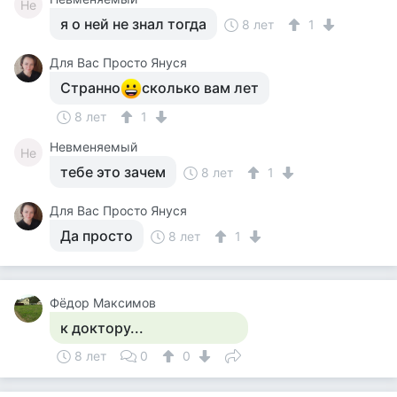
Не
я о ней не знал тогда
8 лет
1
Для Вас Просто Януся
Странно
сколько вам лет
8 лет
1
Невменяемый
Не
тебе это зачем
8 лет
1
Для Вас Просто Януся
Да просто
8 лет
1
Фёдор Максимов
к доктору...
8 лет
0
0