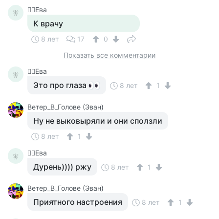
🧚‍♀️Ева
🧚‍
К врачу
8 лет
17
0
Показать все комментарии
🧚‍♀️Ева
🧚‍
Это про глаза
8 лет
1
Ветер_В_Голове (Эван)
Ну не выковыряли и они сползли
8 лет
1
🧚‍♀️Ева
🧚‍
Дурень)))) ржу
8 лет
1
Ветер_В_Голове (Эван)
Приятного настроения
8 лет
1