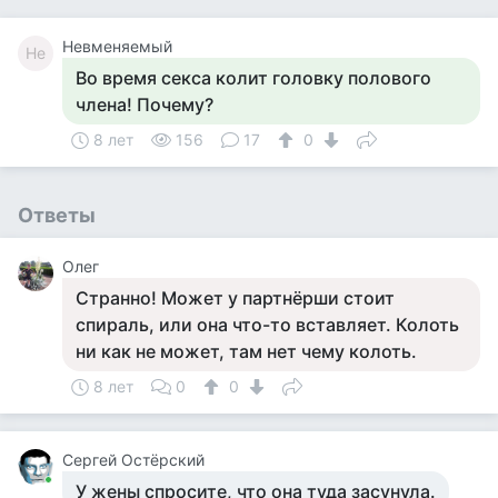
Невменяемый
Не
Во время секса колит головку полового
члена! Почему?
8 лет
156
17
0
Ответы
Олег
Странно! Может у партнёрши стоит
спираль, или она что-то вставляет. Колоть
ни как не может, там нет чему колоть.
8 лет
0
0
Сергей Остёрский
У жены спросите, что она туда засунула.