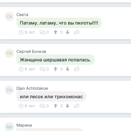
Света
Св
Патаму..патаму..что вы пилоты!!!!
8 лет
0
0
Сергей Бочков
СБ
Женщина шершавая попалась.
8 лет
0
0
Djan Achtotakoe
DA
или песок или трихомонас
8 лет
0
0
Марина
Ма