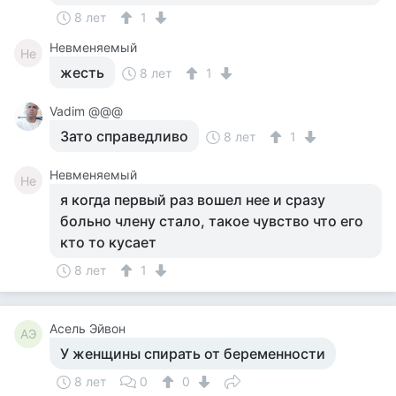
8 лет
1
Невменяемый
Не
жесть
8 лет
1
Vadim @@@
Зато справедливо
8 лет
1
Невменяемый
Не
я когда первый раз вошел нее и сразу
больно члену стало, такое чувство что его
кто то кусает
8 лет
1
Асель Эйвон
АЭ
У женщины спирать от беременности
8 лет
0
0