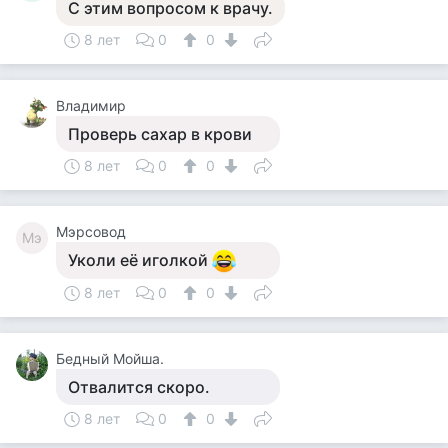
С этим вопросом к врачу.
8 лет
0
0
Владимир
Проверь сахар в крови
8 лет
0
0
Мэрсовод
Мэ
Уколи её иголкой
8 лет
0
0
Бедный Мойша.
Отвалится скоро.
8 лет
0
0