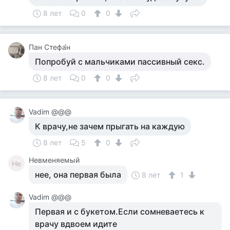
8 лет
0
0
Пан Стефа́н
Попробуй с мальчиками пассивный секс.
8 лет
0
0
Vadim @@@
К врачу,не зачем прыгать на каждую
8 лет
5
0
Невменяемый
Не
нее, она первая была
8 лет
1
Vadim @@@
Первая и с букетом.Если сомневаетесь к
врачу вдвоем идите