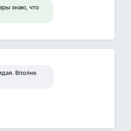
ары знаю, что
идая. Вполне