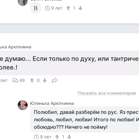
))
9 лет
1
ька Арюткинна
е думаю... Если только по духу, или тантриче
олее.!
 лет
49
0
Показать все комментарии
Юлинька Арюткинна
Полюбил, давай разберём по рус. Яз прис
любовь, любил, любви! Итого по любви! И 
обоюдно??? Ничего не пойму!
9 лет
1