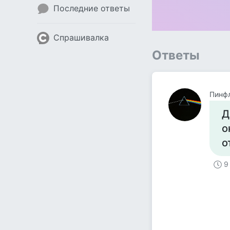
Последние ответы
Спрашивалка
Ответы
Пинф
Д
о
о
9