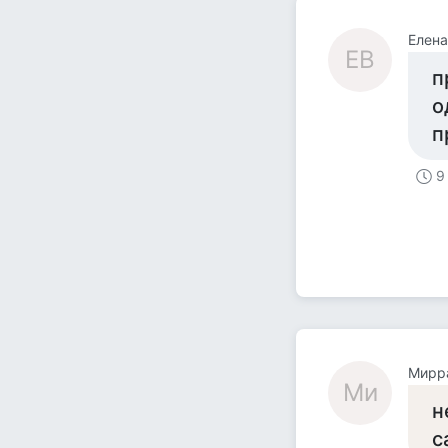
Елена
ЕВ
п
о
п
9
Мирр
Ми
н
с