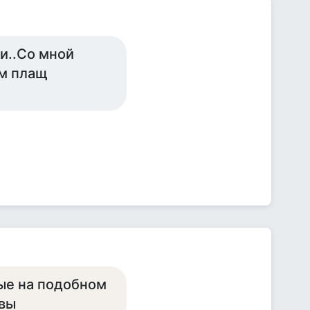
и..Со мной
ам плащ
мые на подобном
ивы