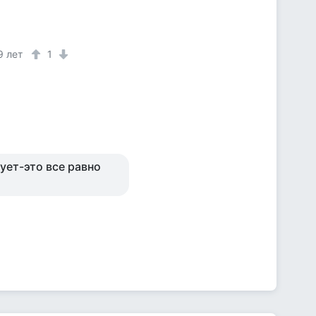
9 лет
1
ует-это все равно