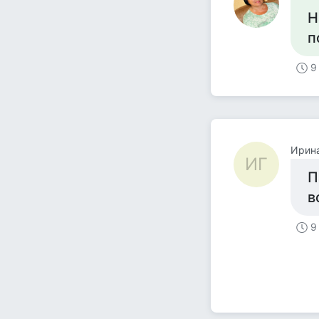
Н
п
9
Ирин
ИГ
П
в
9