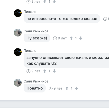
9 лет
1
Пинфло
не интересно-я то же только скачал
Саня Рыжиков
Ну все же)
9 лет
1
Пинфло
занудно описывает свою жизнь и морализ
как слушать U2
9 лет
1
Саня Рыжиков
Понятно
9 лет
1