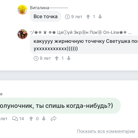
Виталина----------
Все точка
9 лет
1
ヅ♚✵ ♛ ✵♚ Цеⓛуй Экрⓐн Покⓐ On-Line♚✵ ♛✵ ♚
какуууу жирнючную точечку Светушка по
уххххххххххх))))))
9 лет
1
я
олуночник, ты спишь когда-нибудь?)
 лет
14
0
Показать все комментарии