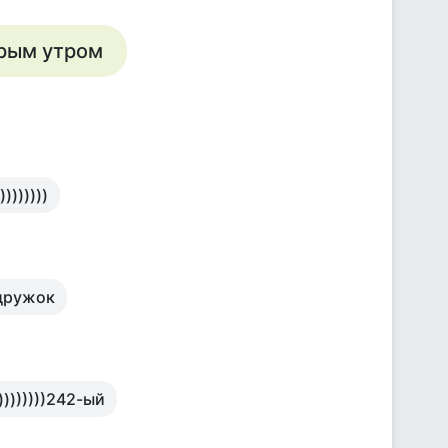
брым утром
)))))))
 дружок
))))))))242-ый