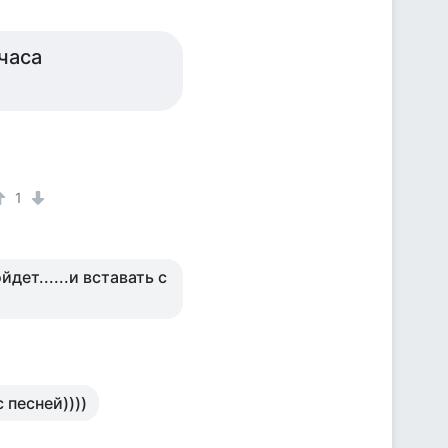
часа
1
дет......и вставать с
 песней))))