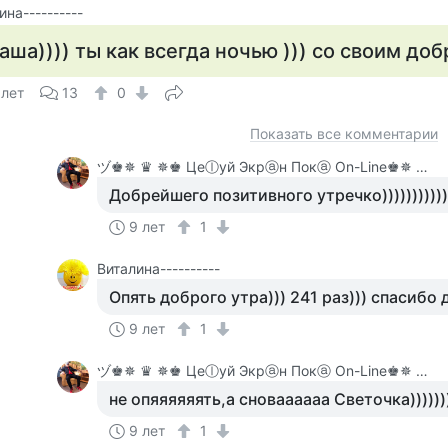
ина----------
аша)))) ты как всегда ночью ))) со своим до
 лет
13
0
Показать все комментарии
ヅ♚✵ ♛ ✵♚ Цеⓛуй Экрⓐн Покⓐ On-Line♚✵ ♛✵ ♚
Добрейшего позитивного утречко))))))))))))
9 лет
1
Виталина----------
Опять доброго утра))) 241 раз))) спасибо
9 лет
1
ヅ♚✵ ♛ ✵♚ Цеⓛуй Экрⓐн Покⓐ On-Line♚✵ ♛✵ ♚
не опяяяяяять,а сноваааааа Светочка))))))
9 лет
1