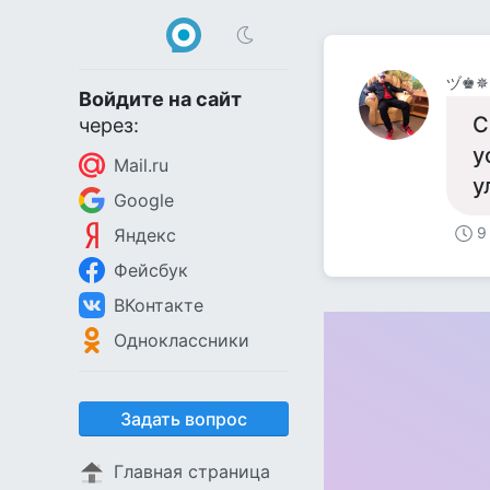
Войдите на сайт
С
через:
у
Mail.ru
у
Google
9
Яндекс
Фейсбук
ВКонтакте
Одноклассники
Задать вопрос
Главная страница