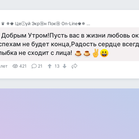
ヅ♚✵ ♛ ✵♚ Цеⓛуй Экрⓐн Покⓐ On-Line♚✵ ♛✵ ♚
 Добрым Утром!Пусть вас в жизни любовь ок
спехам не будет конца,Радость сердце всегд
лыбка не сходит с лица!
 лет
421
21
13