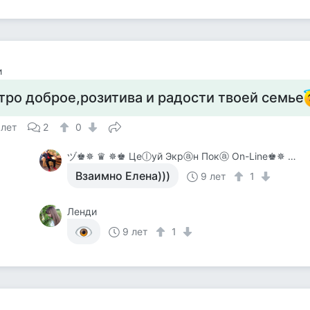
и
тро доброе,розитива и радости твоей семье
 лет
2
0
ヅ♚✵ ♛ ✵♚ Цеⓛуй Экрⓐн Покⓐ On-Line♚✵ ♛✵ ♚
Взаимно Елена)))
9 лет
1
Ленди
9 лет
1