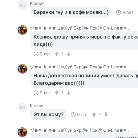
Ксения
Кс
Баранки гну и в кофе мокаю...)
9 лет
ヅ♚✵ ♛ ✵♚ Цеⓛуй Экрⓐн Покⓐ On-Line♚✵ ♛✵ ♚
Ксения,прошу принять меры по факту оск
лица))))
9 лет
1
ヅ♚✵ ♛ ✵♚ Цеⓛуй Экрⓐн Покⓐ On-Line♚✵ ♛✵ ♚
Наша доблестная полиция умеет давать 
Благодарим вас))))))
9 лет
1
Ксения
Кс
Эт вы кому?
9 лет
1
ヅ♚✵ ♛ ✵♚ Цеⓛуй Экрⓐн Покⓐ On-Line♚✵ ♛✵ ♚