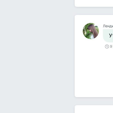
Ленд
У
9