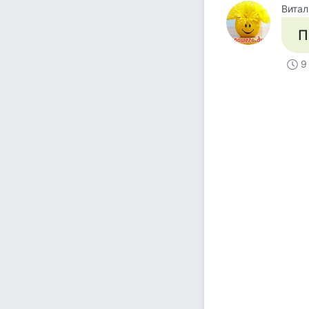
Витал
П
9