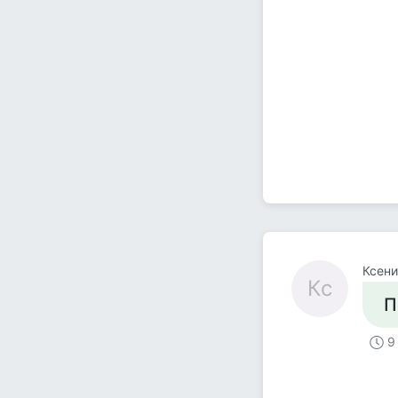
Ксени
Кс
П
9