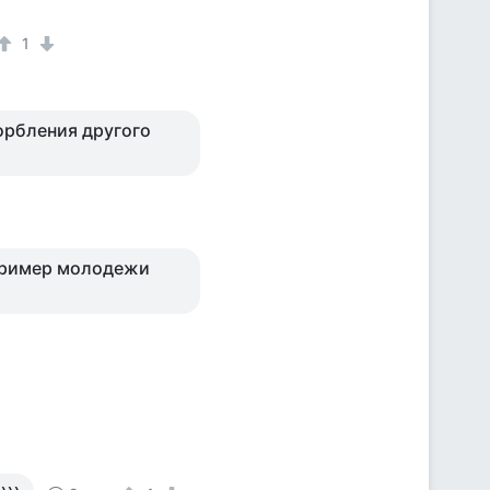
1
орбления другого
пример молодежи