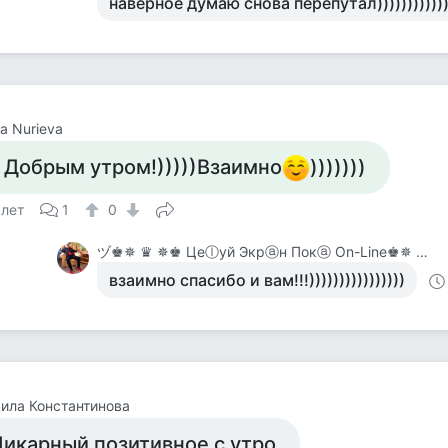
наверное думаю снова перепутал))))))))))))
da Nurieva
 Добрым утром!)))))Взаимно
)))))))
 лет
1
0
ヅ♚✵ ♛ ✵♚ Цеⓛуй Экрⓐн Покⓐ On-Line♚✵ ♛✵ ♚
взаимно спасибо и вам!!!))))))))))))))))
ила Константинова
икарный позитивное с утро