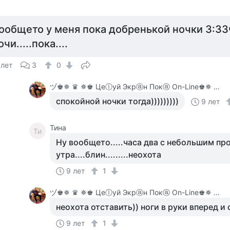
ообщето у меня пока добренькой ночки 3:33
очи.....пока....
 лет
3
0
ヅ♚✵ ♛ ✵♚ Цеⓛуй Экрⓐн Покⓐ On-Line♚✵ ♛✵ ♚
спокойной ночки тогда)))))))))
9 лет
Тина
Ти
Ну вообщето.....часа два с небольшим прой
утра....блин.........неохота
9 лет
1
ヅ♚✵ ♛ ✵♚ Цеⓛуй Экрⓐн Покⓐ On-Line♚✵ ♛✵ ♚
неохота отставить)) ноги в руки вперед и с
9 лет
1