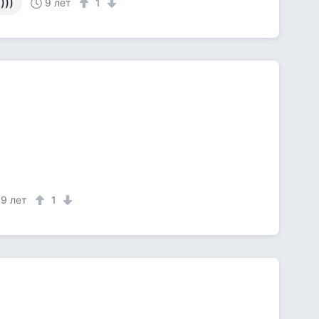
)))
9 лет
1
9 лет
1