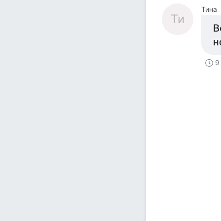
Тина
Ти
В
н
9