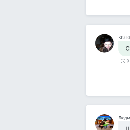
Khali
С
9
Людм
Ш