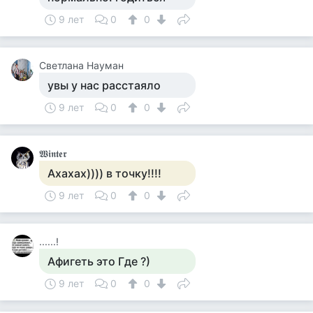
9 лет
0
0
Светлана Науман
увы у нас расстаяло
9 лет
0
0
𝖂𝖎𝖓𝖙𝖊𝖗
Ахахах)))) в точку!!!!
9 лет
0
0
......!
Афигеть это Где ?)
9 лет
0
0