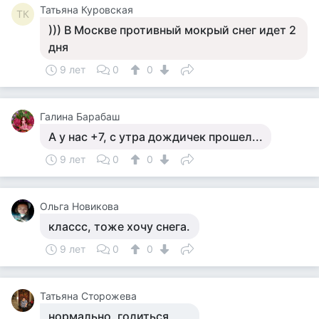
Татьяна Куровская
ТК
))) В Москве противный мокрый снег идет 2
дня
9 лет
0
0
Галина Барабаш
А у нас +7, с утра дождичек прошел...
9 лет
0
0
Ольга Новикова
классс, тоже хочу снега.
9 лет
0
0
Татьяна Сторожева
нормально. годиться