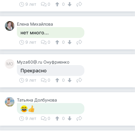
9 лет
0
0
Елена Михайлова
нет много...
9 лет
0
0
Myza60@.ru Онуфриенко
MО
Прекрасно
9 лет
0
0
Татьяна Долбунова
9 лет
0
0