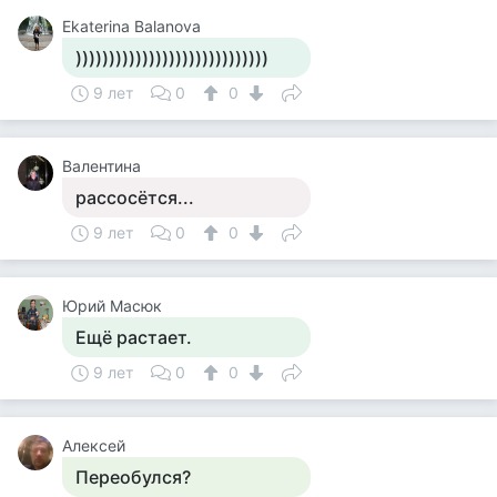
Ekaterina Balanova
)))))))))))))))))))))))))))))
9 лет
0
0
Валентина
рассосётся...
9 лет
0
0
Юрий Масюк
Ещё растает.
9 лет
0
0
Алексей
Переобулся?