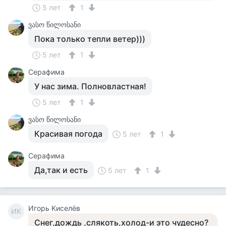
5 лет
1
ვასო წილოსანი
Пока только тепли ветер)))
5 лет
1
Серафима
У нас зима. Полновластная!
5 лет
1
ვასო წილოსანი
Красивая погода
5 лет
1
Серафима
Да,так и есть
5 лет
1
Игорь Kиселёв
ИK
Снег,дождь ,слякоть,холод-и это чудесно?