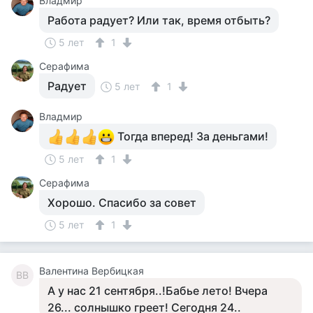
Владмир
Работа радует? Или так, время отбыть?
5 лет
1
Серафима
Радует
5 лет
1
Владмир
Тогда вперед! За деньгами!
5 лет
1
Серафима
Хорошо. Спасибо за совет
5 лет
1
Валентина Вербицкая
ВВ
А у нас 21 сентября..!Бабье лето! Вчера
26... солнышко греет! Сегодня 24..