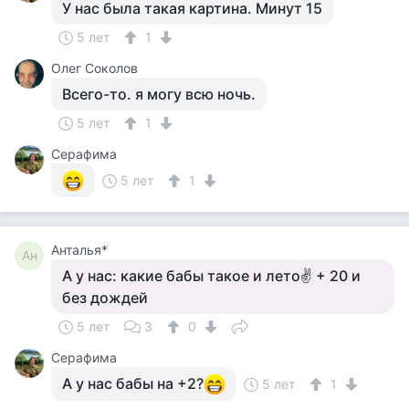
У нас была такая картина. Минут 15
5 лет
1
Олег Соколов
Всего-то. я могу всю ночь.
5 лет
1
Серафима
5 лет
1
Анталья*
Ан
А у нас: какие бабы такое и лето✌ + 20 и
без дождей
5 лет
3
0
Серафима
А у нас бабы на +2?
5 лет
1