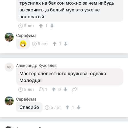
трусилях на балкон можно за чем нибудь
выскочить ,а белый мух это уже не
полосатый
5 лет
1
Серафима
5 лет
1
Александр Кузовлев
АК
Мастер словестного кружева, однако.
Молодца!
5 лет
1
0
Серафима
Спасибо
5 лет
1