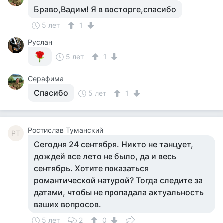
Браво,Вадим! Я в восторге,спасибо
5 лет
1
Руслан
5 лет
1
Серафима
Спасибо
5 лет
1
Ростислав Туманский
РТ
Сегодня 24 сентября. Никто не танцует,
дождей все лето не было, да и весь
сентябрь. Хотите показаться
романтической натурой? Тогда следите за
датами, чтобы не пропадала актуальность
ваших вопросов.
5 лет
2
0