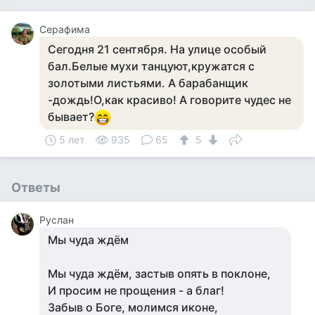
Серафима
Сегодня 21 сентября. На улице особый
бал.Белые мухи танцуют,кружатся с
золотыми листьями. А барабанщик
-дождь!О,как красиво! А говорите чудес не
бывает?
5 лет
935
65
5
Ответы
Руслан
Мы чуда ждём
Мы чуда ждём, застыв опять в поклоне,
И просим не прощения - а благ!
Забыв о Боге, молимся иконе,