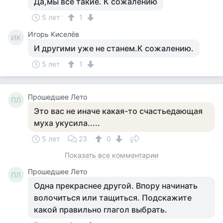
Да,мы все такие. К сожалению
5 лет
1
Игорь Kиселёв
ИK
И другими уже не станем.К сожалению.
5 лет
1
Прошедшее Лето
ПЛ
Это вас не иначе какая-то счастьедающая
муха укусила.....
5 лет
23
0
Показать все комментарии
Прошедшее Лето
ПЛ
Одна прекраснее другой. Впору начинать
волочиться или тащиться. Подскажите
какой правильно глагол выбрать.