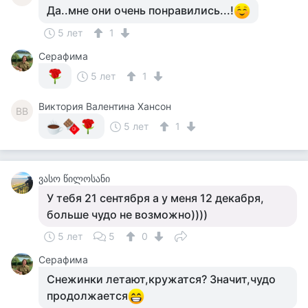
Да..мне они очень понравились...!
5 лет
1
Серафима
5 лет
1
Виктория Валентина Хансон
ВВ
5 лет
1
ვასო წილოსანი
У тебя 21 сентября а у меня 12 декабря,
больше чудо не возможно))))
5 лет
5
0
Серафима
Снежинки летают,кружатся? Значит,чудо
продолжается