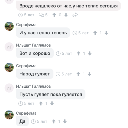
Вроде недалеко от нас,у нас тепло сегодня
5 лет
5
0
Серафима
И у нас тепло теперь
5 лет
1
Ильшат Галлямов
ИГ
Вот и хорошо
5 лет
1
Серафима
Народ гуляет
5 лет
1
Ильшат Галлямов
ИГ
Пусть гуляет пока гуляется
5 лет
1
Серафима
Да
5 лет
1