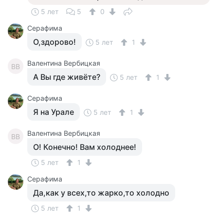
5 лет
5
0
Серафима
О,здорово!
5 лет
1
Валентина Вербицкая
ВВ
А Вы где живёте?
5 лет
1
Серафима
Я на Урале
5 лет
1
Валентина Вербицкая
ВВ
О! Конечно! Вам холоднее!
5 лет
1
Серафима
Да,как у всех,то жарко,то холодно
5 лет
1