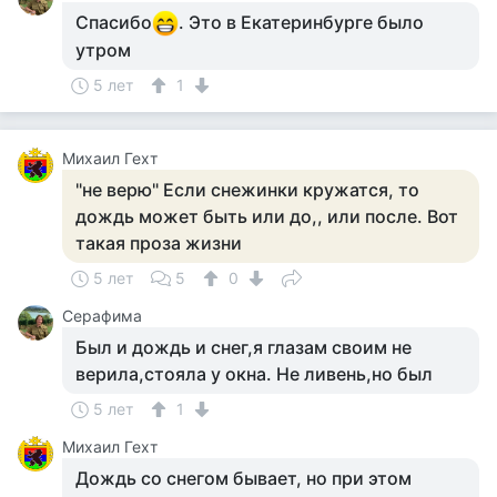
Спасибо
. Это в Екатеринбурге было
утром
5 лет
1
Михаил Гехт
"не верю" Если снежинки кружатся, то
дождь может быть или до,, или после. Вот
такая проза жизни
5 лет
5
0
Серафима
Был и дождь и снег,я глазам своим не
верила,стояла у окна. Не ливень,но был
5 лет
1
Михаил Гехт
Дождь со снегом бывает, но при этом