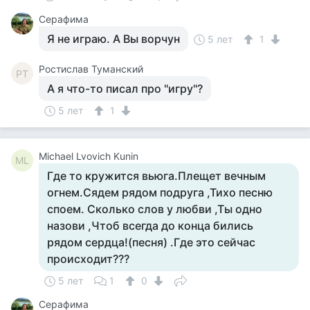
Серафима
Я не играю. А Вы ворчун
5 лет
1
Ростислав Туманский
РТ
А я что-то писал про "игру"?
5 лет
1
Michael Lvovich Kunin
ML
Где то кружится вьюга.Плещет вечным
огнем.Сядем рядом подруга ,Тихо песню
споем. Сколько слов у любви ,Ты одно
назови ,Чтоб всегда до конца бились
рядом сердца!(песня) .Где это сейчас
происходит???
5 лет
1
0
Серафима