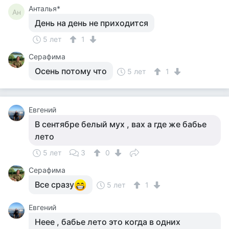
Анталья*
Ан
День на день не приходится
5 лет
1
Серафима
Осень потому что
5 лет
1
Евгений
В сентябре белый мух , вах а где же бабье
лето
5 лет
3
0
Серафима
Все сразу
5 лет
1
Евгений
Неее , бабье лето это когда в одних