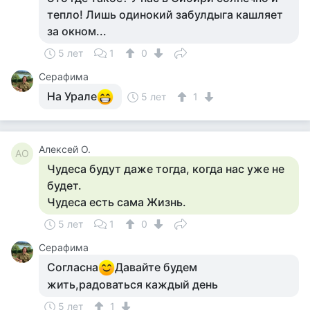
тепло! Лишь одинокий забулдыга кашляет
за окном...
5 лет
1
0
Серафима
На Урале
5 лет
1
Алексей О.
АО
Чудеса будут даже тогда, когда нас уже не
будет.
Чудеса есть сама Жизнь.
5 лет
1
0
Серафима
Согласна
Давайте будем
жить,радоваться каждый день
5 лет
1