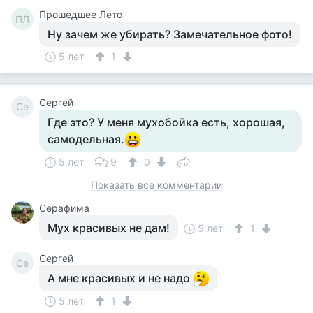
Прошедшее Лето
ПЛ
Ну зачем же убирать? Замечательное фото!
5 лет
1
Сергей
Се
Где это? У меня мухобойка есть, хорошая,
самодельная.
5 лет
9
0
Показать все комментарии
Серафима
Мух красивых не дам!
5 лет
1
Сергей
Се
А мне красивых и не надо
5 лет
1