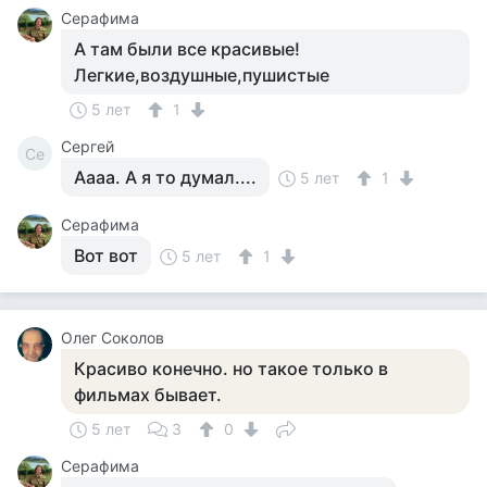
Серафима
А там были все красивые!
Легкие,воздушные,пушистые
5 лет
1
Сергей
Се
Аааа. А я то думал....
5 лет
1
Серафима
Вот вот
5 лет
1
Олег Соколов
Красиво конечно. но такое только в
фильмах бывает.
5 лет
3
0
Серафима