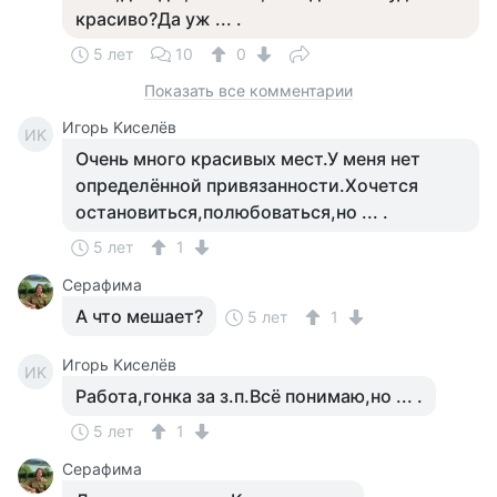
красиво?Да уж ... .
5 лет
10
0
Показать все комментарии
Игорь Kиселёв
ИK
Очень много красивых мест.У меня нет
определённой привязанности.Хочется
остановиться,полюбоваться,но ... .
5 лет
1
Серафима
А что мешает?
5 лет
1
Игорь Kиселёв
ИK
Работа,гонка за з.п.Всё понимаю,но ... .
5 лет
1
Серафима