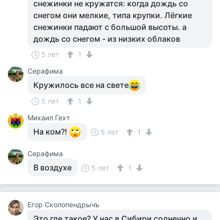
снежинки не кружатся: когда дождь со
снегом они мелкие, типа крупки. Лёгкие
снежинки падают с большой высоты. а
дождь со снегом - из низких облаков
5 лет
1
Серафима
Кружилось все на свете
5 лет
1
Михаил Гехт
На ком?!
5 лет
1
Серафима
В воздухе
5 лет
1
Егор Сколопендрычъ
Это где такое? У нас в Сибири солнечно и