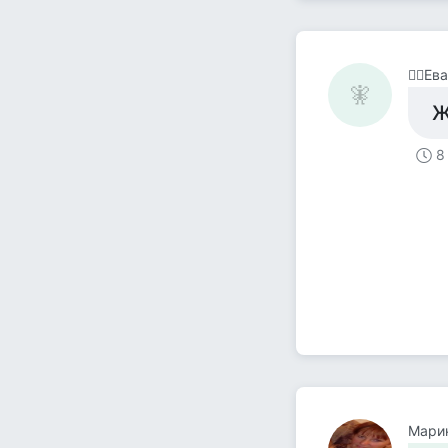
🧚‍♀️Ева
🧚‍
Ж
8
Мари