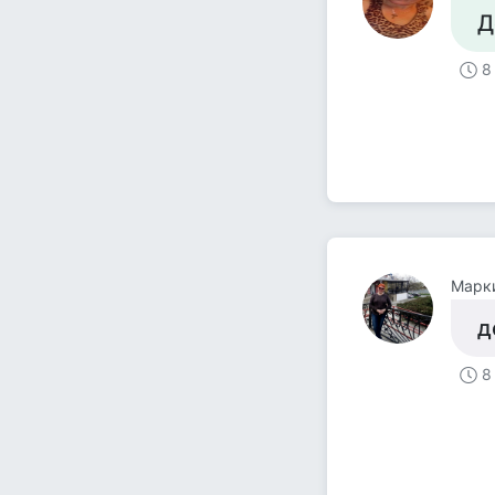
Д
8
Марки
д
8