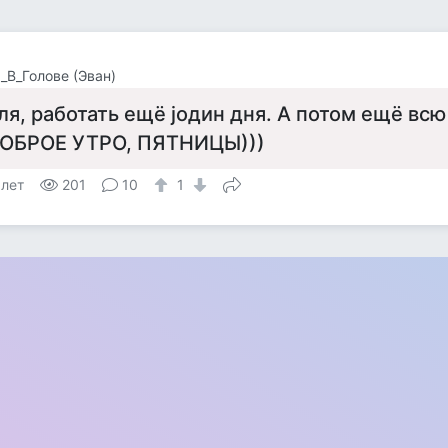
_В_Голове (Эван)
ля, работать ещё jодин дня. А потом ещё всю
ОБРОЕ УТРО, ПЯТНИЦЫ)))
 лет
201
10
1