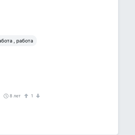
абота , работа
8 лет
1