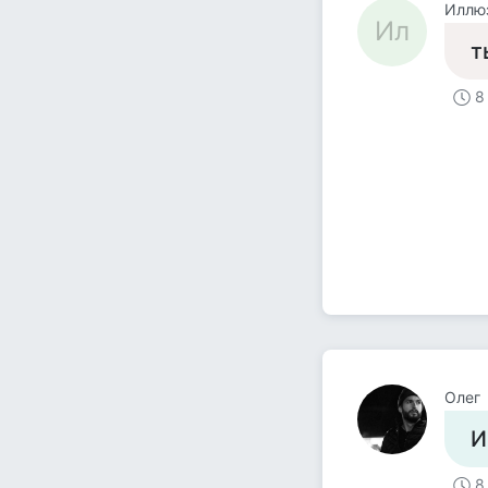
Иллю
Ил
т
8
Олег
И
8