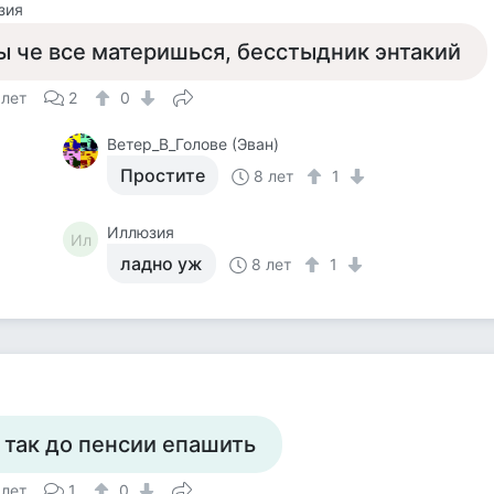
зия
ы че все материшься, бесстыдник энтакий
 лет
2
0
Ветер_В_Голове (Эван)
Простите
8 лет
1
Иллюзия
Ил
ладно уж
8 лет
1
 так до пенсии епашить
 лет
1
0