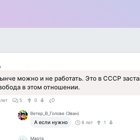
а
ынче можно и не работать. Это в СССР заст
вобода в этом отношении.
 лет
5
0
Ветер_В_Голове (Эван)
А если нужно
8 лет
1
Марта