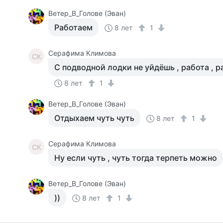
Ветер_В_Голове (Эван)
Работаем
8 лет
1
Серафима Климова
СК
С подводной лодки не уйдёшь , работа , р
8 лет
1
Ветер_В_Голове (Эван)
Отдыхаем чуть чуть
8 лет
1
Серафима Климова
СК
Ну если чуть , чуть тогда терпеть можно
Ветер_В_Голове (Эван)
))
8 лет
1