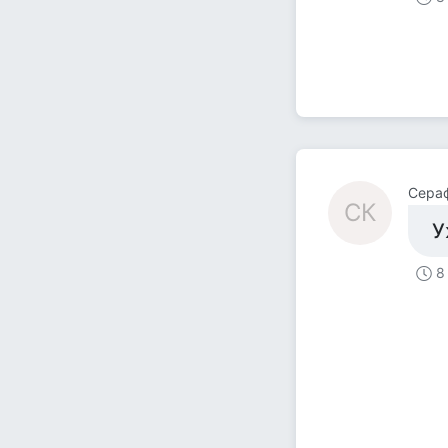
Сера
СК
У
8