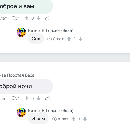
оброе и вам
 лет
1
0
Ветер_В_Голове (Эван)
Спс
8 лет
1
за Простая Баба
оброй ночи
 лет
1
0
Ветер_В_Голове (Эван)
И вам
8 лет
1