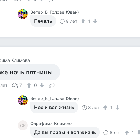
Ветер_В_Голове (Эван)
Печаль
8 лет
1
фима Климова
же ночь пятницы
 лет
7
0
Ветер_В_Голове (Эван)
Нее и вся жизнь
8 лет
1
Серафима Климова
СК
Да вы правы и вся жизнь
8 лет
1