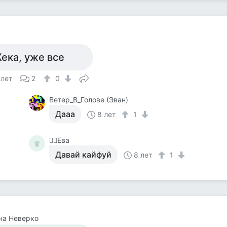
ека, уже все
 лет
2
0
Ветер_В_Голове (Эван)
Дааа
8 лет
1
🧚‍♀️Ева
🧚‍
Давай кайфуй
8 лет
1
на Неверко