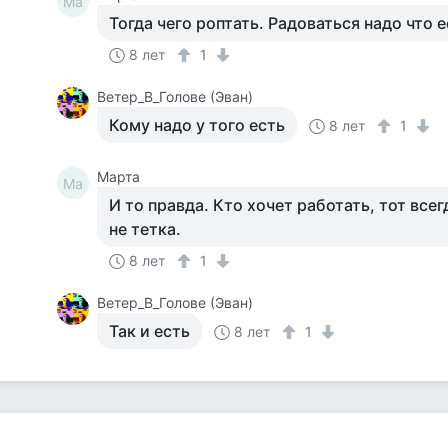
Ма
Тогда чего роптать. Радоваться надо что е
8 лет
1
Ветер_В_Голове (Эван)
Кому надо у того есть
8 лет
1
Марта
Ма
И то правда. Кто хочет работать, тот всег
не тетка.
8 лет
1
Ветер_В_Голове (Эван)
Так и есть
8 лет
1