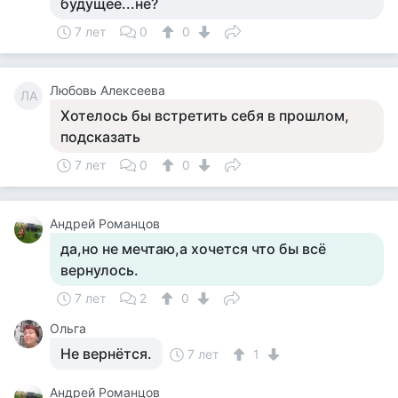
будущее...не?
7 лет
0
0
Любовь Алексеева
ЛА
Хотелось бы встретить себя в прошлом,
подсказать
7 лет
0
0
Андрей Романцов
да,но не мечтаю,а хочется что бы всё
вернулось.
7 лет
2
0
Ольга
Не вернётся.
7 лет
1
Андрей Романцов