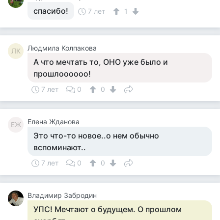
спасибо!
7 лет
1
Людмила Колпакова
ЛК
А что мечтать то, ОНО уже было и
прошлоооооо!
7 лет
0
0
Елена Жданова
ЕЖ
Это что-то новое..о нем обычно
вспоминают..
7 лет
0
0
Владимир Забродин
УПС! Мечтают о будущем. О прошлом