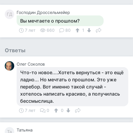
Господин Дроссельмейер
ГД
Вы мечтаете о прошлом?
7 лет
660
80
1
Ответы
Олег Соколов
Что-то новое....Хотеть вернуться - это ещё
ладно... Но мечтать о прошлом. Это уже
перебор. Вот именно такой случай -
хотелось написать красиво, а получилась
бессмыслица.
7 лет
0
0
Татьяна
Та