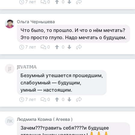
7 лет
0
0
Ольга Чернышева
Что было, то прошло. И что о нём мечтать?
Это просто глупо. Надо мечтать о будущем.
7 лет
0
0
𝕁𝕀𝕍𝔸𝕋𝕄𝔸
𝕁𝕀
Безумный утешается прошедшим,
слабоумный — будущим,
умный — настоящим.
7 лет
0
0
Людмила Козина ( Агеева )
ЛК
Зачем???травить себя????и будущее