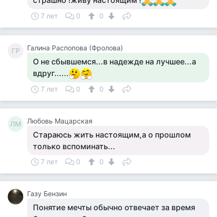
страшно !живу настоящим !
7 лет
0
0
Галина Распопова (Фролова)
ГР
О не сбывшемся...в надежде на лучшее...а
вдруг......
7 лет
0
0
Любовь Мацарская
ЛМ
Стараюсь жить настоящим,а о прошлом
только вспоминать...
7 лет
0
0
Газу Бензин
Понятие мечты обычно отвечает за время