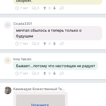
скорбят.
7 лет
0
0
Cicada3301
Ci
мечтал сбылось а теперь только о
будущем
7 лет
0
0
Inna Yakobi
IY
Бывает...потому что настоящее не радует
7 лет
0
0
Камикадзе-Божественный Теплый Ветерок
Нажмите,