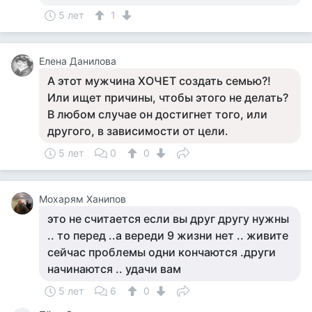
5 лет
1
Елена Данилова
А этот мужчина ХОЧЕТ создать семью?!
Или ищет причины, чтобы этого не делать?
В любом случае он достигнет того, или
другого, в зависимости от цели.
5 лет
0
0
Мохарям Ханипов
это не считается если вы друг другу нужны
.. то перед ..а вереди 9 жизни нет .. живите
сейчас проблемы одни кончаются .други
начинаются .. удачи вам
5 лет
6
0