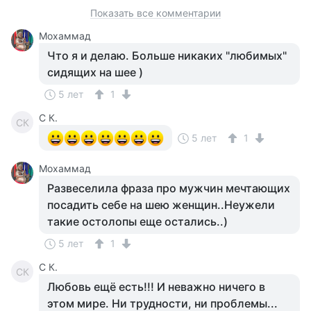
Показать все комментарии
Мохаммад
Что я и делаю. Больше никаких "любимых"
сидящих на шее )
5 лет
1
С К.
СК
5 лет
1
Мохаммад
Развеселила фраза про мужчин мечтающих
посадить себе на шею женщин..Неужели
такие остолопы еще остались..)
5 лет
1
С К.
СК
Любовь ещё есть!!! И неважно ничего в
этом мире. Ни трудности, ни проблемы...