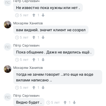
Пётр Сергеевич
ПС
Не известно пока нужны или нет .
5 лет
1
Мохарям Ханипов
вам видней. значит клиент не созрел
5 лет
1
Пётр Сергеевич
ПС
Пока общение . Даже не виделись ещё .
5 лет
1
Мохарям Ханипов
тогда не зачем говорит ..это еще на воде
вилами написано ..
5 лет
1
Пётр Сергеевич
ПС
Видно будет .
5 лет
1