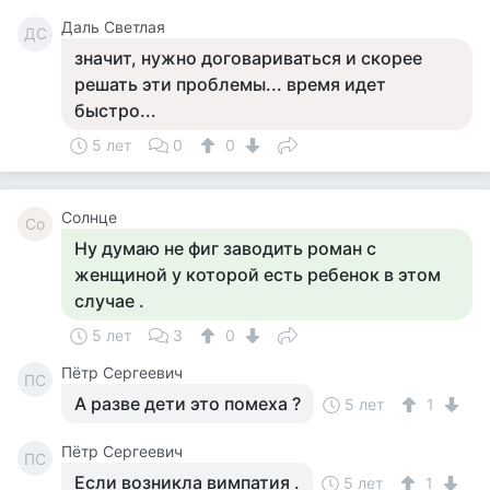
Даль Светлая
ДС
значит, нужно договариваться и скорее
решать эти проблемы... время идет
быстро...
5 лет
0
0
Солнце
Со
Ну думаю не фиг заводить роман с
женщиной у которой есть ребенок в этом
случае .
5 лет
3
0
Пётр Сергеевич
ПС
А разве дети это помеха ?
5 лет
1
Пётр Сергеевич
ПС
Если возникла вимпатия .
5 лет
1