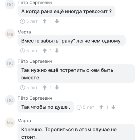
Пётр Сергеевич
ПС
А когда рана ещё иногда тревожит ?
5 лет
1
Марта
Ма
Вместе забыть" рану" легче чем одному.
5 лет
1
Пётр Сергеевич
ПС
Так нужно ещё пстретить с кем быть
вместе .
5 лет
1
Пётр Сергеевич
ПС
Так чтобы по душе .
5 лет
1
Марта
Ма
Конечно. Торопиться в этом случае не
стоит.