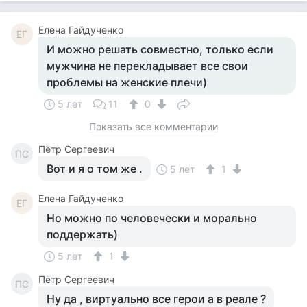
Елена Гайдученко
ЕГ
И можно решать совместно, только если
мужчина не перекладывает все свои
проблемы на женские плечи)
5 лет
11
0
Показать все комментарии
Пётр Сергеевич
ПС
Вот и я о том же .
5 лет
1
Елена Гайдученко
ЕГ
Но можно по человечески и морально
поддержать)
5 лет
1
Пётр Сергеевич
ПС
Ну да , виртуально все герои а в реале ?