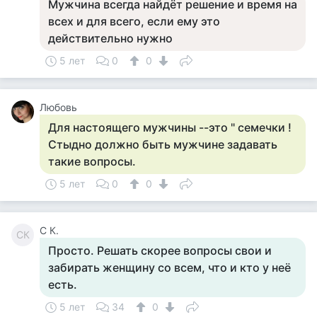
Мужчина всегда найдёт решение и время на
всех и для всего, если ему это
действительно нужно
5 лет
0
0
Любовь
Для настоящего мужчины --это " семечки !
Стыдно должно быть мужчине задавать
такие вопросы.
5 лет
0
0
С К.
СК
Просто. Решать скорее вопросы свои и
забирать женщину со всем, что и кто у неё
есть.
5 лет
34
0