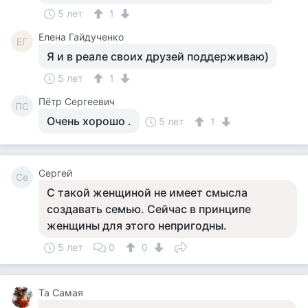
5 лет
1
Елена Гайдученко
ЕГ
Я и в реале своих друзей поддерживаю)
5 лет
1
Пётр Сергеевич
ПС
Очень хорошо .
5 лет
1
Сергей
Се
С такой женщиной не имеет смысла
создавать семью. Сейчас в принципе
женщины для этого непригодны.
5 лет
0
0
Та Самая