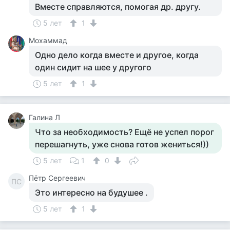
Вместе справляются, помогая др. другу.
5 лет
1
Мохаммад
Одно дело когда вместе и другое, когда
один сидит на шее у другого
5 лет
1
Галина Л
Что за необходимость? Ещё не успел порог
перешагнуть, уже снова готов жениться!))
5 лет
1
0
Пётр Сергеевич
ПС
Это интересно на будушее .
5 лет
1