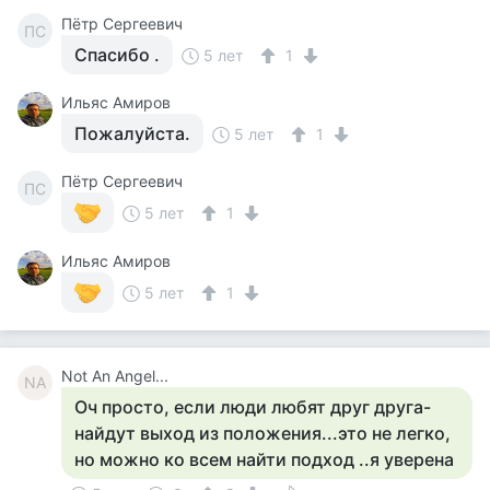
Пётр Сергеевич
ПС
Спасибо .
5 лет
1
Ильяс Амиров
Пожалуйста.
5 лет
1
Пётр Сергеевич
ПС
5 лет
1
Ильяс Амиров
5 лет
1
Not An Angel...
NA
Оч просто, если люди любят друг друга-
найдут выход из положения...это не легко,
но можно ко всем найти подход ..я уверена