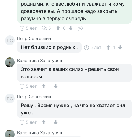
родными, кто вас любит и уважает и кому
доверяете вы. А прошлое надо закрыть
разумно в первую очередь.
5 лет
5
0
Пётр Сергеевич
ПС
Нет близких и родных .
5 лет
1
Валентина Хачатурян
Это значит в ваших силах - решить свои
вопросы.
5 лет
1
Пётр Сергеевич
ПС
Решу . Время нужно , на что не хватает сил
уже .
5 лет
1
Валентина Хачатурян