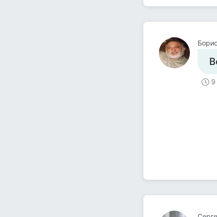
Борис
В
9
Серге