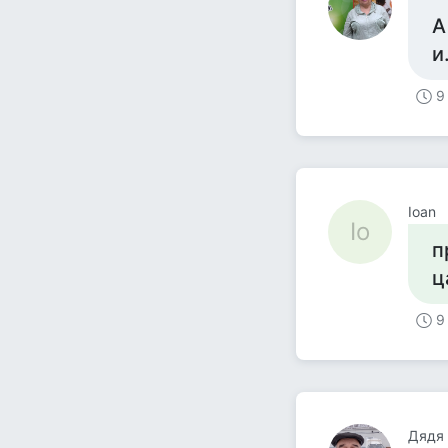
А
и
9
Ioan
Io
п
ц
9
Дядя