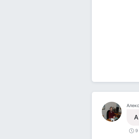
Алек
А
9