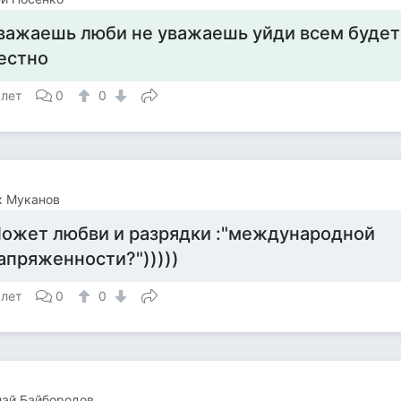
важаешь люби не уважаешь уйди всем будет
естно
 лет
0
0
к Муканов
ожет любви и разрядки :"международной
апряженности?")))))
 лет
0
0
лай Байбородов