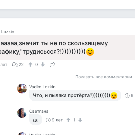
 Lozkin
..ааааа,значит ты не по скользящему
рафику,"трудисьсся?!))))))))))
 лет
22
0
Показать все комментарии
Vadim Lozkin
Что, и пыляка протёрта?))))))))))
9
Светлана
да
9 лет
1