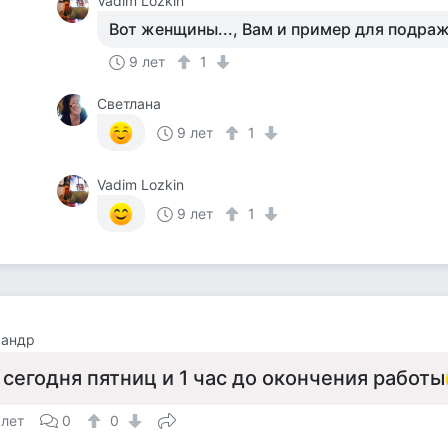
Vadim Lozkin
Вот женщины..., Вам и пример для подражан
9 лет
1
Светлана
9 лет
1
Vadim Lozkin
9 лет
1
сандр
 сегодня пятниц и 1 час до окончения работы
 лет
0
0