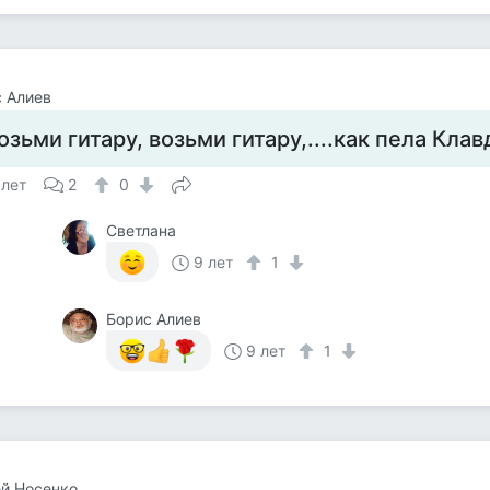
 Алиев
озьми гитару, возьми гитару,....как пела Кл
 лет
2
0
Светлана
9 лет
1
Борис Алиев
9 лет
1
й Носенко