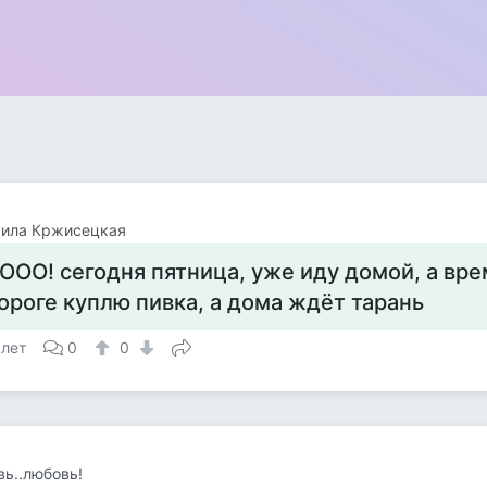
ила Кржисецкая
ООО! сегодня пятница, уже иду домой, а врем
ороге куплю пивка, а дома ждёт тарань
 лет
0
0
ь..любовь!