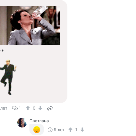
**
 лет
1
0
Светлана
9 лет
1