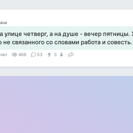
ана
а улице четверг, а на душе - вечер пятницы. 
о не связанного со словами работа и совесть.
 лет
469
53
3