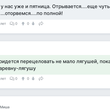
 у нас уже и пятница. Отрывается....еще чут
....оторвемся....по полной!
 лет
0
0
ридется перецеловать не мало лягушей, пок
аревну-лягушу
 лет
0
0
 Миша