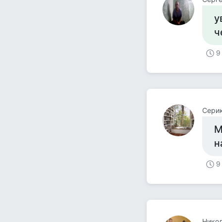
у
ч
9
Сери
М
н
9
Нико