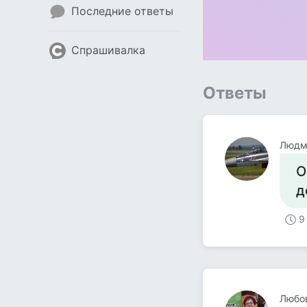
Последние ответы
Спрашивалка
Ответы
Людм
О
д
9
Любов