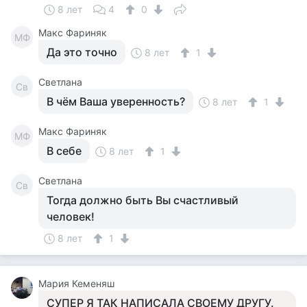
8 лет
4
0
Макс Фариняк
МФ
Да это точно
8 лет
1
Светлана
Св
В чём Ваша уверенность?
8 лет
1
Макс Фариняк
МФ
В себе
8 лет
1
Светлана
Св
Тогда должно быть Вы счастливый
человек!
8 лет
1
Мария Кеменяш
СУПЕР Я ТАК НАПИСАЛА СВОЕМУ ДРУГУ.