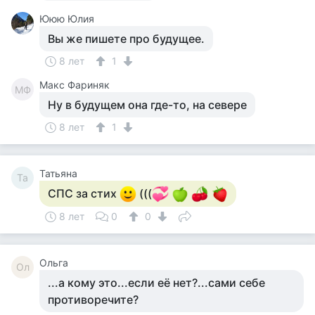
Ююю Юлия
Вы же пишете про будущее.
8 лет
1
Макс Фариняк
МФ
Ну в будущем она где-то, на севере
8 лет
1
Татьяна
Та
СПС за стих
(((
8 лет
0
0
Ольга
Ол
...а кому это...если её нет?...сами себе
противоречите?