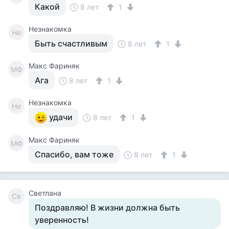
Какой
8 лет
1
Незнакомка
Не
Быть счастливым
8 лет
1
Макс Фариняк
МФ
Ага
8 лет
1
Незнакомка
Не
удачи
8 лет
1
Макс Фариняк
МФ
Спасибо, вам тоже
8 лет
1
Светлана
Св
Поздравляю! В жизни должна быть
уверенность!