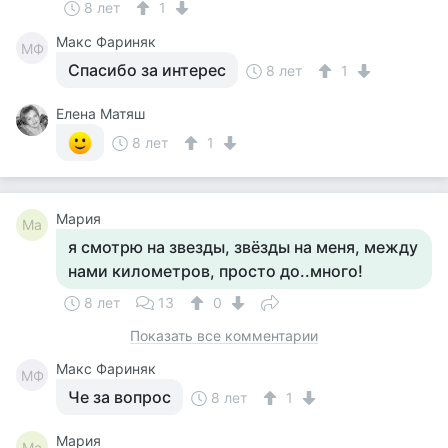
8 лет
1
Макс Фариняк
МФ
Спасибо за интерес
8 лет
1
Елена Матяш
8 лет
1
Мария
Ма
я смотрю на звезды, звёзды на меня, между
нами километров, просто до..много!
8 лет
13
0
Показать все комментарии
Макс Фариняк
МФ
Че за вопрос
8 лет
1
Мария
Ма