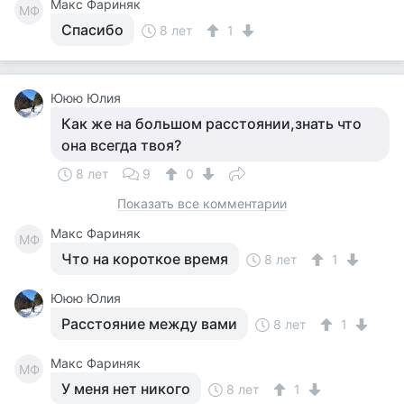
Макс Фариняк
МФ
Спасибо
8 лет
1
Ююю Юлия
Как же на большом расстоянии,знать что
она всегда твоя?
8 лет
9
0
Показать все комментарии
Макс Фариняк
МФ
Что на короткое время
8 лет
1
Ююю Юлия
Расстояние между вами
8 лет
1
Макс Фариняк
МФ
У меня нет никого
8 лет
1