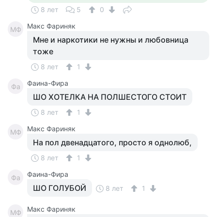
8 лет
5
0
Макс Фариняк
МФ
Мне и наркотики не нужны и любовница
тоже
8 лет
1
Фаина-Фира
Фа
ШО ХОТЕЛКА НА ПОЛШЕСТОГО СТОИТ
8 лет
1
Макс Фариняк
МФ
На пол двенадцатого, просто я однолюб,
8 лет
1
Фаина-Фира
Фа
ШО ГОЛУБОЙ
8 лет
1
Макс Фариняк
МФ