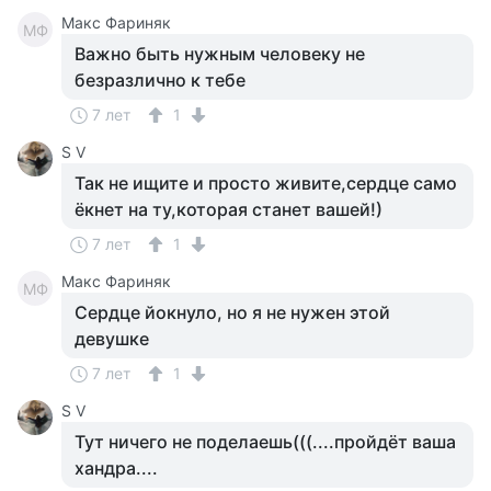
Макс Фариняк
МФ
Важно быть нужным человеку не
безразлично к тебе
7 лет
1
S V
Так не ищите и просто живите,сердце само
ёкнет на ту,которая станет вашей!)
7 лет
1
Макс Фариняк
МФ
Сердце йокнуло, но я не нужен этой
девушке
7 лет
1
S V
Тут ничего не поделаешь(((....пройдёт ваша
хандра....