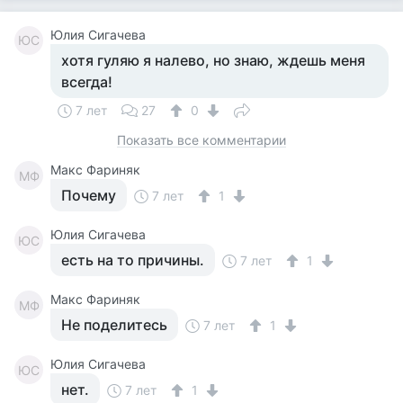
Юлия Сигачева
ЮС
хотя гуляю я налево, но знаю, ждешь меня
всегда!
7 лет
27
0
Показать все комментарии
Макс Фариняк
МФ
Почему
7 лет
1
Юлия Сигачева
ЮС
есть на то причины.
7 лет
1
Макс Фариняк
МФ
Не поделитесь
7 лет
1
Юлия Сигачева
ЮС
нет.
7 лет
1