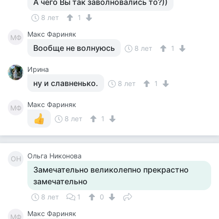
А чего Вы так заволновались то?))
8 лет
1
Макс Фариняк
МФ
Вообще не волнуюсь
8 лет
1
Ирина
ну и славненько.
8 лет
1
Макс Фариняк
МФ
8 лет
1
Ольга Никонова
ОН
Замечательно великолепно прекрастно
замечательно
8 лет
1
0
Макс Фариняк
МФ