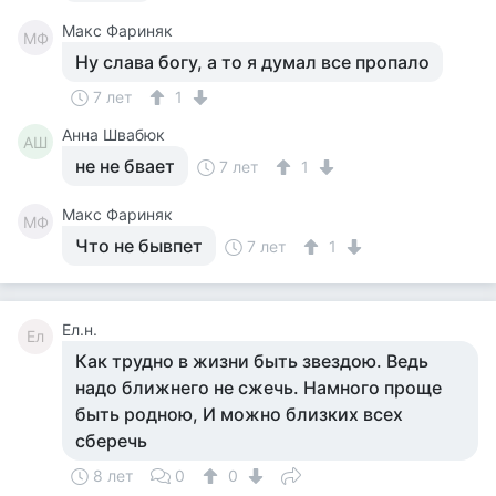
Макс Фариняк
МФ
Ну слава богу, а то я думал все пропало
7 лет
1
Анна Швабюк
АШ
не не бвает
7 лет
1
Макс Фариняк
МФ
Что не бывпет
7 лет
1
Ел.н.
Ел
Как трудно в жизни быть звездою. Ведь
надо ближнего не сжечь. Намного проще
быть родною, И можно близких всех
сберечь
8 лет
0
0