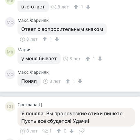
это ответ
8 лет
1
Макс Фариняк
МФ
Ответ с вопросительным знаком
8 лет
1
Мария
Ма
у меня бывает
8 лет
1
Макс Фариняк
МФ
Понял
8 лет
1
Светлана Ц
СЦ
Я поняла. Вы пророческие стихи пишете.
Пусть всё сбудется! Удачи!
8 лет
1
0