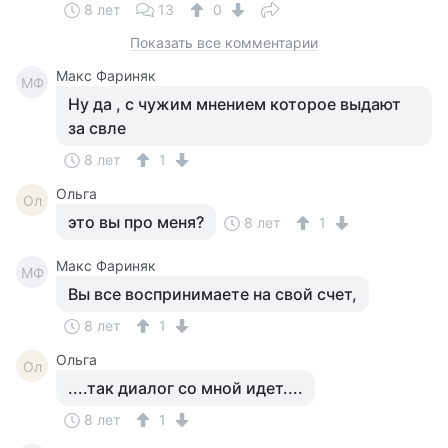
8 лет
13
0
Показать все комментарии
Макс Фариняк
МФ
Ну да , с чужим мнением которое выдают
за свле
8 лет
1
Ольга
Ол
это вы про меня?
8 лет
1
Макс Фариняк
МФ
Вы все воспринимаете на свой счет,
8 лет
1
Ольга
Ол
....так диалог со мной идет....
8 лет
1