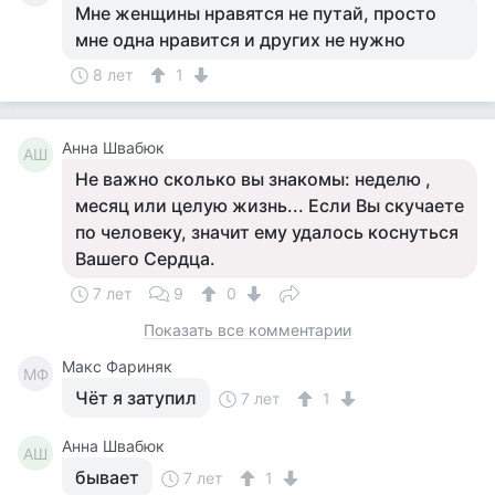
Мне женщины нравятся не путай, просто
мне одна нравится и других не нужно
8 лет
1
Анна Швабюк
АШ
Не важно сколько вы знакомы: неделю ,
месяц или целую жизнь... Если Вы скучаете
по человеку, значит ему удалось коснуться
Вашего Сердца.
7 лет
9
0
Показать все комментарии
Макс Фариняк
МФ
Чёт я затупил
7 лет
1
Анна Швабюк
АШ
бывает
7 лет
1