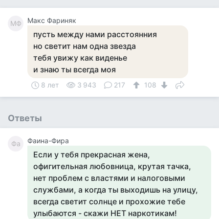
Макс Фариняк
МФ
пусть между нами расстоянния
но светит нам одна звезда
тебя увижу как виденье
и знаю ты всегда моя
8 лет
3 943
217
108
Ответы
Фаина-Фира
Фа
Если у тебя прекрасная жена,
офигительная любовница, крутая тачка,
нет проблем с властями и налоговыми
службами, а когда ты выходишь на улицу,
всегда светит солнце и прохожие тебе
улыбаются - скажи НЕТ наркотикам!