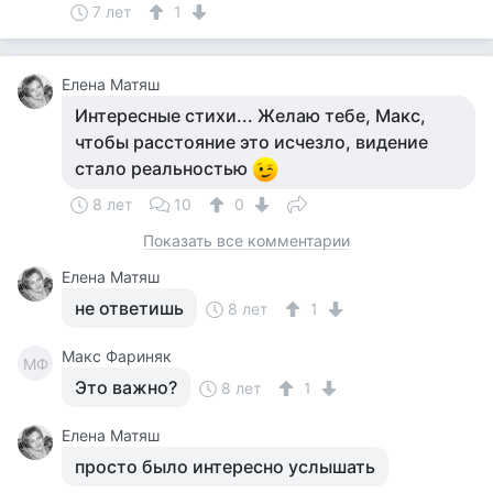
7 лет
1
Елена Матяш
Интересные стихи... Желаю тебе, Макс,
чтобы расстояние это исчезло, видение
стало реальностью
8 лет
10
0
Показать все комментарии
Елена Матяш
не ответишь
8 лет
1
Макс Фариняк
МФ
Это важно?
8 лет
1
Елена Матяш
просто было интересно услышать