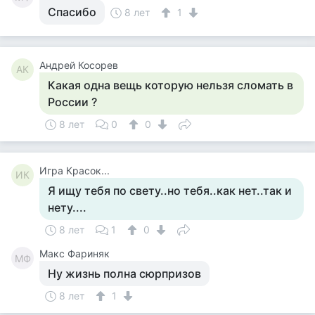
Спасибо
8 лет
1
Андрей Косорев
АК
Какая одна вещь которую нельзя сломать в
России ?
8 лет
0
0
Игра Красок...
ИК
Я ищу тебя по свету..но тебя..как нет..так и
нету....
8 лет
1
0
Макс Фариняк
МФ
Ну жизнь полна сюрпризов
8 лет
1