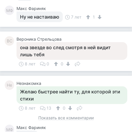
Макс Фариняк
МФ
Ну не настаиваю
7 лет
1
Вероника Стрельцова
ВС
она звезде во след смотря в ней видит
лишь тебя
8 лет
0
0
Незнакомка
Не
Желаю быстрее найти ту, для которой эти
стихи
8 лет
13
0
Показать все комментарии
Макс Фариняк
МФ