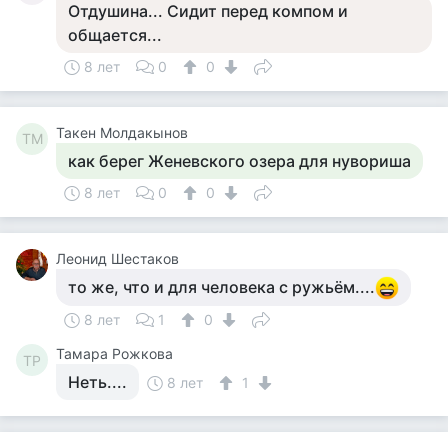
Отдушина... Сидит перед компом и
общается...
8 лет
0
0
Такен Молдакынов
ТМ
как берег Женевского озера для нувориша
8 лет
0
0
Леонид Шестаков
то же, что и для человека с ружьём....
8 лет
1
0
Тамара Рожкова
ТР
Неть....
8 лет
1