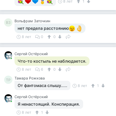
8 лет
1
Вольфрам Заточкин
ВЗ
нет предела расстоянию
8 лет
0
0
Сергей Остёрский
Что-то костыль не наблюдается.
8 лет
6
0
Тамара Рожкова
ТР
От фантомаса слышу.....
8 лет
1
Сергей Остёрский
Я ненастоящий. Конспирация.
8 лет
1