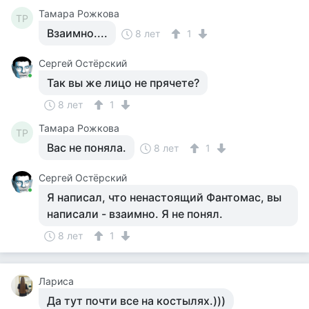
Тамара Рожкова
ТР
Взаимно....
8 лет
1
Сергей Остёрский
Так вы же лицо не прячете?
8 лет
1
Тамара Рожкова
ТР
Вас не поняла.
8 лет
1
Сергей Остёрский
Я написал, что ненастоящий Фантомас, вы
написали - взаимно. Я не понял.
8 лет
1
Лариса
Да тут почти все на костылях.)))