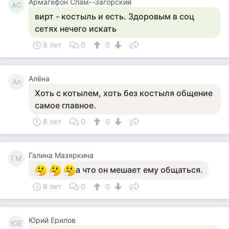
Армагефон Спам--Загорский
АС
вирт - костыль и есть. Здоровым в соц
сетях нечего искать
8 лет
0
0
Алёна
Ал
Хоть с котылем, хоть без костыля общение
самое главное.
8 лет
0
0
Галина Мазяркина
ГМ
а что он мешает ему общаться.
8 лет
0
0
Юрий Ерилов
ЮЕ