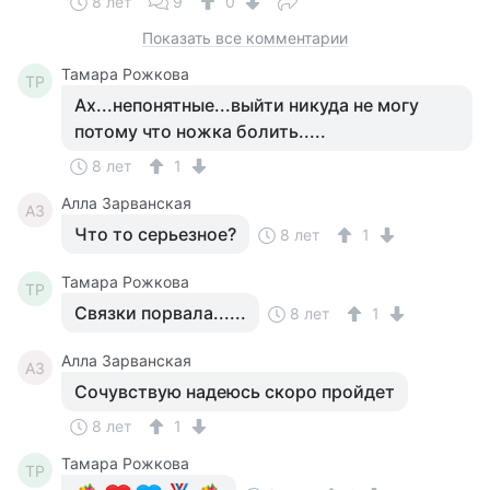
8 лет
9
0
Показать все комментарии
Тамара Рожкова
ТР
Ах...непонятные...выйти никуда не могу
потому что ножка болить.....
8 лет
1
Алла Зарванская
АЗ
Что то серьезное?
8 лет
1
Тамара Рожкова
ТР
Связки порвала......
8 лет
1
Алла Зарванская
АЗ
Сочувствую надеюсь скоро пройдет
8 лет
1
Тамара Рожкова
ТР