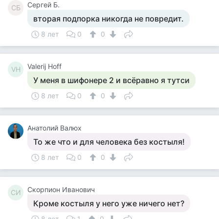
Сергей Б.
СБ
вторая подпорка никогда не повредит.
8 лет
0
0
Valerij Hoff
VH
У меня в шифонере 2 и всёравно я тутси
8 лет
0
0
Анатолий Валюх
То же что и для человека без костыля!
8 лет
0
0
Скорпион Иванович
СИ
Кроме костыля у него уже ничего нет?
8 лет
1
0