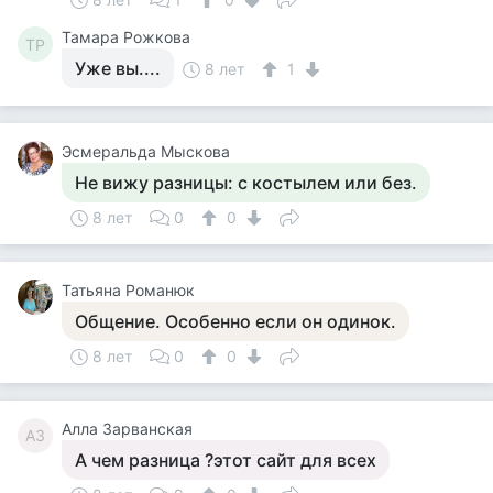
Тамара Рожкова
ТР
Уже вы....
8 лет
1
Эсмеральда Мыскова
Не вижу разницы: с костылем или без.
8 лет
0
0
Татьяна Романюк
Общение. Особенно если он одинок.
8 лет
0
0
Алла Зарванская
АЗ
А чем разница ?этот сайт для всех