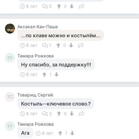
8 лет
0
0
Аксакал-Хан-Паша
...по клаве можно и костылём...
8 лет
1
0
Тамара Рожкова
ТР
Ну спасибо, за поддержку!!!
8 лет
1
Товарищ Сергей.
ТС
Костыль--ключевое слово.?
8 лет
3
0
Тамара Рожкова
ТР
Ага
8 лет
1