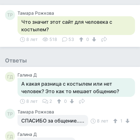
Тамара Рожкова
ТР
Что значит этот сайт для человека с
костылем?
8 лет
518
53
0
Ответы
Галина Д
ГД
А какая разница с костылем или нет
человек? Это как то мешает общению?
8 лет
2
0
Тамара Рожкова
ТР
СПАСИБО за общение.....
8 лет
1
Галина Д
ГД