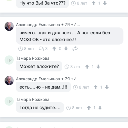
Ну что Вы! За что???
8 лет
1
Александр Емельянов + 7Я +Инструктор Туризма
ничего...как и для всех... А вот если без
МОЗГОВ - это сложнее.!!
8 лет
3
0
Тамара Рожкова
ТР
Может вложите?
8 лет
1
Александр Емельянов + 7Я +Инструктор Туризма
есть....но - не дам..!!!
8 лет
1
Тамара Рожкова
ТР
Тогда не судите....
8 лет
1