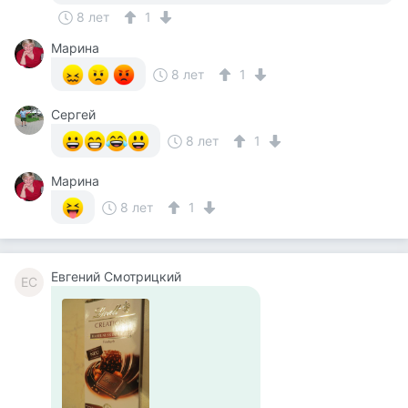
8 лет
1
Марина
8 лет
1
Сергей
8 лет
1
Марина
8 лет
1
Евгений Смотрицкий
ЕС