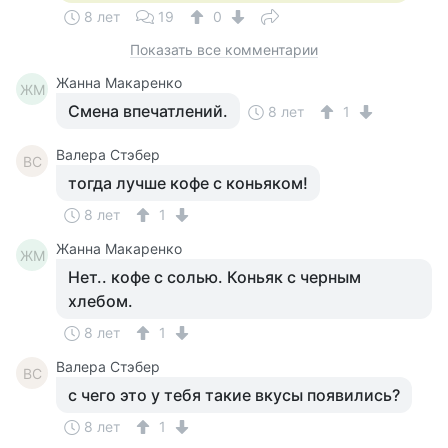
8 лет
19
0
Показать все комментарии
Жанна Макаренко
ЖМ
Смена впечатлений.
8 лет
1
Валера Стэбер
ВС
тогда лучше кофе с коньяком!
8 лет
1
Жанна Макаренко
ЖМ
Нет.. кофе с солью. Коньяк с черным
хлебом.
8 лет
1
Валера Стэбер
ВС
с чего это у тебя такие вкусы появились?
8 лет
1