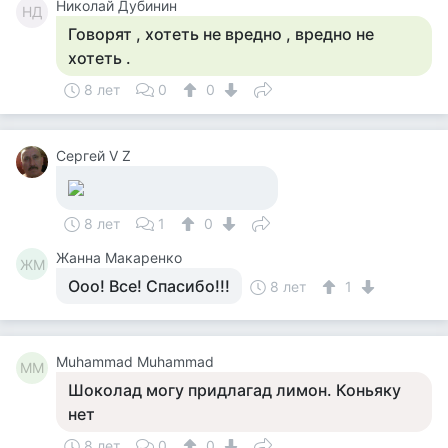
Николай Дубинин
НД
Говорят , хотеть не вредно , вредно не
хотеть .
8 лет
0
0
Сергей V Z
8 лет
1
0
Жанна Макаренко
ЖМ
Ооо! Все! Спасибо!!!
8 лет
1
Muhammad Muhammad
MM
Шоколад могу придлагад лимон. Коньяку
нет
8 лет
0
0