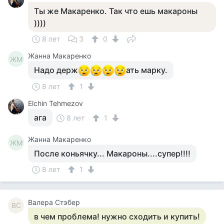
Ты же Макаренко. Так что ешь макароны
))))
8 лет
3
0
Жанна Макаренко
ЖМ
Надо держ
ать марку.
8 лет
1
Elchin Tehmezov
ага
8 лет
1
Жанна Макаренко
ЖМ
После коньячку... Макароны....супер!!!!
8 лет
1
Валера Стэбер
ВС
в чем проблема! нужно сходить и купить!