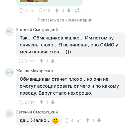
8 лет
12
0
Показать все комментарии
Евгений Смотрицкий
ЕС
Так... Обманщиков жалко... Им потом ну
очччень плохо... Я не виноват, оно САМО у
меня получается... :)))
8 лет
1
Жанна Макаренко
ЖМ
Обманщикам станет плохо...но они не
смогут ассоциировать от чего и по какому
поводу. Вдруг стало нехорошо.
8 лет
1
Евгений Смотрицкий
ЕС
да... Жалко...
8 лет
1