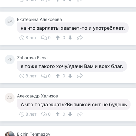
Екатерина Алексеева
ЕА
на что зарплаты хватает-то и употребляет.
8 лет
0
0
Zaharova Elena
ZE
я тоже такого хочу.Удачи Вам и всех благ.
8 лет
0
0
Александр Хализов
АХ
А что тогда жрать?Выпивкой сыт не будешь
8 лет
0
0
Elchin Tehmezov