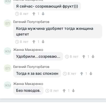
ЖМ
Я сейчас- созревающий фрукт)))
8 лет
1
Евгений Полугорбатов
ЕП
Когда мужчина удобряет тогда женщина
цветет
8 лет
1
Жанна Макаренко
ЖМ
Удобрили...созреваю...
8 лет
1
Евгений Полугорбатов
ЕП
Тогда я за вас спокоен
8 лет
1
Жанна Макаренко
ЖМ
Без поводов.
8 лет
1