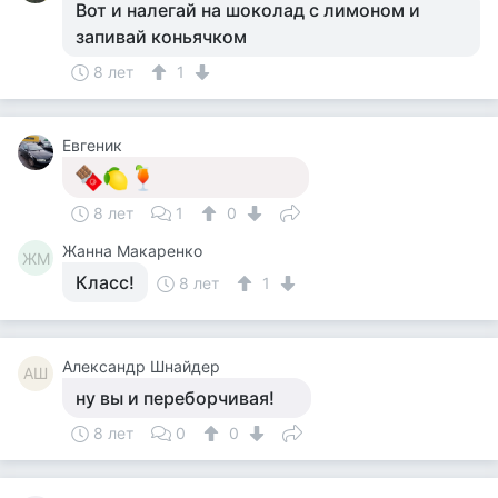
Вот и налегай на шоколад с лимоном и
запивай коньячком
8 лет
1
Евгеник
8 лет
1
0
Жанна Макаренко
ЖМ
Класс!
8 лет
1
Александр Шнайдер
АШ
ну вы и переборчивая!
8 лет
0
0