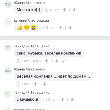
Жанна Макаренко
ЖМ
Мне тоже)))
8 лет
1
Евгений Смотрицкий
ЕС
8 лет
1
Геннадий Терещенко
ГТ
секс, музыка, веселая компания!
8 лет
6
0
Жанна Макаренко
ЖМ
Веселая компания....идет по домам...
8 лет
1
Геннадий Терещенко
ГТ
с музыкой!
8 лет
1
Жанна Макаренко