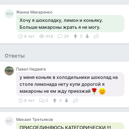
Жанна Макаренко
ЖМ
Хочу я шоколадку, лимон и коньяку.
Больше макароны жрать я не могу.
8 лет
458
39
0
Ответы
Павел Недвига
у меня коньяк в холодильники шоколад на
столе лимонада нету купи дорогой я
макароны не ем жду приезжай
8 лет
0
0
Михаил Третьяков
МТ
ПРИСОЕДИНЯЮСЬ КАТЕГОРИЧЕСКИ !!!