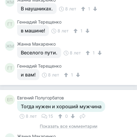
ЖМ
В наушниках.
8 лет
1
Геннадий Терещенко
ГТ
в машине!
8 лет
1
Жанна Макаренко
ЖМ
Веселого пути.
8 лет
1
Геннадий Терещенко
ГТ
и вам!
8 лет
1
Евгений Полугорбатов
ЕП
Тогда нужен и хороший мужчина
8 лет
15
0
Показать все комментарии
Жанна Макаренко