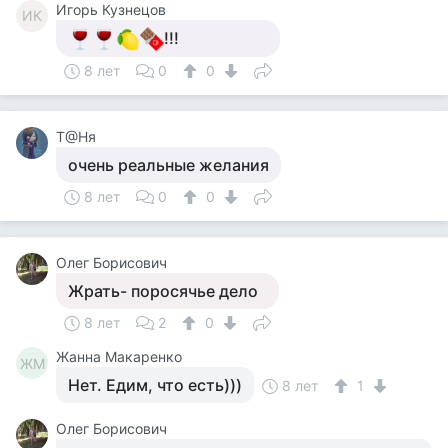
Игорь Кузнецов
ИК
!!!
8 лет
0
0
Т@Ня
очень реальные желания
8 лет
0
0
Олег Борисович
Жрать- поросячье дело
8 лет
2
0
Жанна Макаренко
ЖМ
Нет. Едим, что есть)))
8 лет
1
Олег Борисович