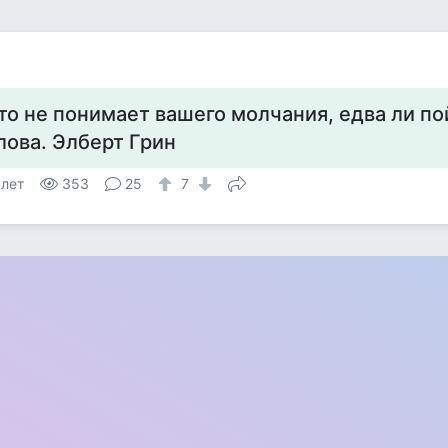
то не понимает вашего молчания, едва ли п
лова. Элберт Грин
 лет
353
25
7