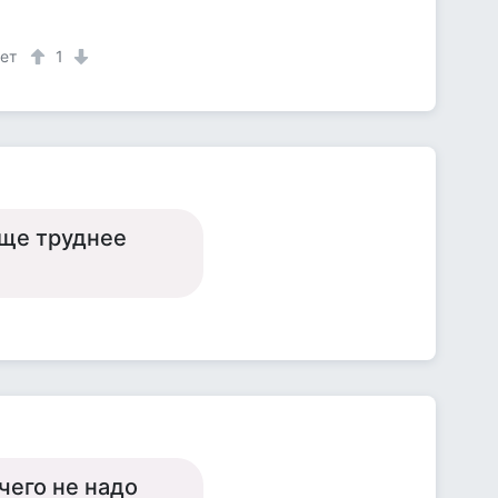
лет
1
.еще труднее
чего не надо