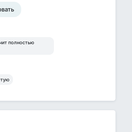
овать
ачит полностью
етую