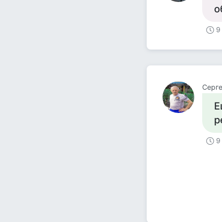
о
9
Серге
Е
р
9