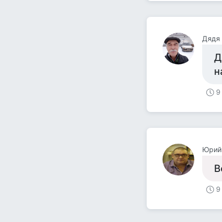
Дядя
Д
н
9
Юрий
В
9