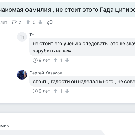
накомая фамилия , не стоит этого Гада цитир
 лет
2
0
Тт
Тт
не стоит его учению следовать, это не зн
зарубить на нём
9 лет
1
Сергей Казаков
стоит , гадости он наделал много , не сов
9 лет
1
имир