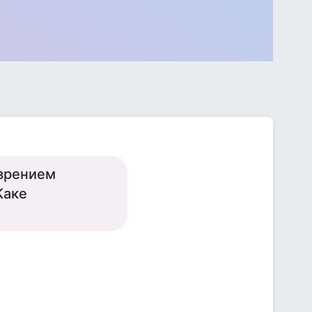
езрением
Каке