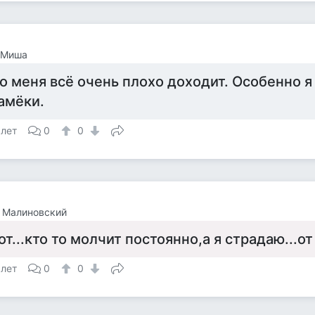
 Миша
о меня всё очень плохо доходит. Особенно 
амёки.
 лет
0
0
 Малиновский
от...кто то молчит постоянно,а я страдаю...от
 лет
0
0