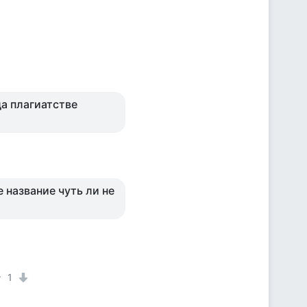
да плагиатстве
 название чуть ли не
1