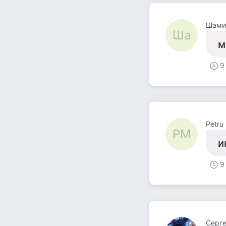
Шами
Ша
м
9
Petru 
PM
и
9
Серге