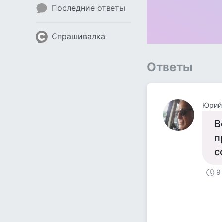
Последние ответы
Спрашивалка
Ответы
Юрий
В
п
с
9