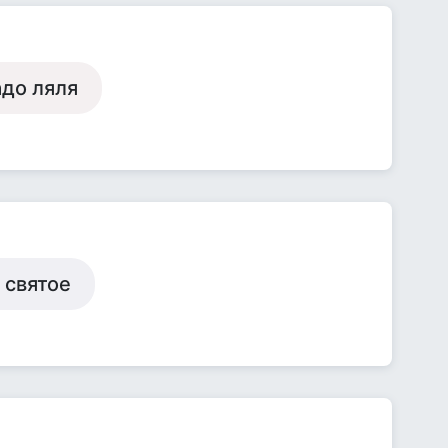
адо ляля
 святое