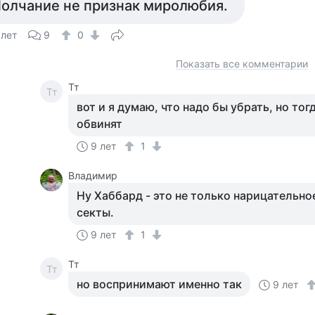
олчание не признак миролюбия.
 лет
9
0
Показать все комментарии
Тт
Тт
вот и я думаю, что надо бы убрать, но тог
обвинят
9 лет
1
Владимир
Ну Хаббард - это не только нарицательное
секты.
9 лет
1
Тт
Тт
но воспринимают именно так
9 лет