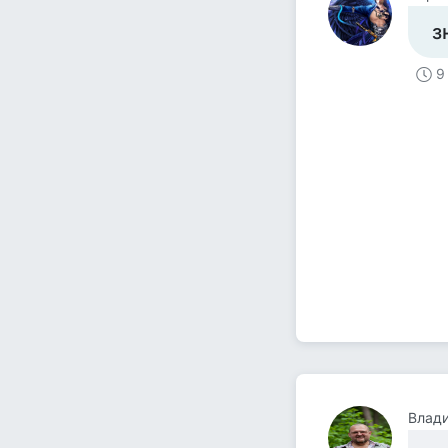
з
9
Влад