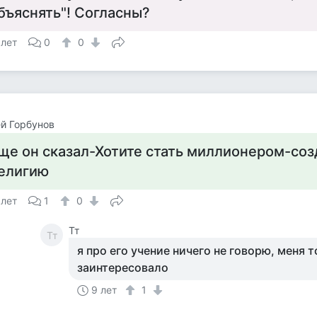
бъяснять"! Согласны?
 лет
0
0
й Горбунов
ще он сказал-Хотите стать миллионером-соз
елигию
 лет
1
0
Тт
Тт
я про его учение ничего не говорю, меня
заинтересовало
9 лет
1