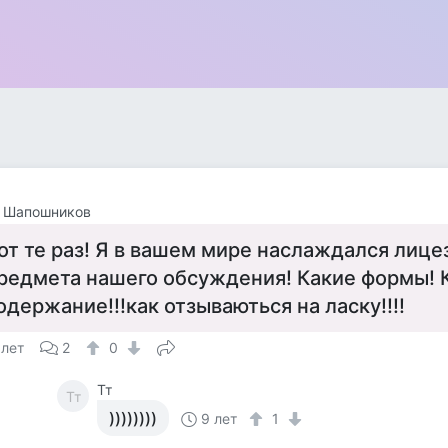
 Шапошников
от те раз! Я в вашем мире наслаждался лиц
редмета нашего обсуждения! Какие формы! 
одержание!!!как отзываються на ласку!!!!
 лет
2
0
Тт
Тт
))))))))
9 лет
1