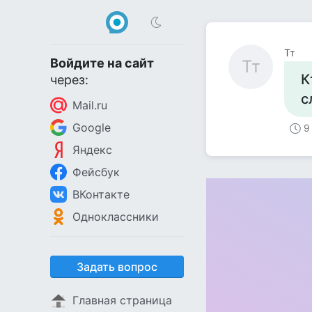
Тт
Войдите на сайт
Тт
К
через:
с
Mail.ru
Google
9
Яндекс
Фейсбук
ВКонтакте
Одноклассники
Задать вопрос
Главная страница