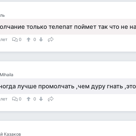
ль
олчание только телепат поймет так что не н
 лет
0
0
Mihaila
ногда лучше промолчать ,чем дуру гнать ,это
 лет
0
0
й Казаков