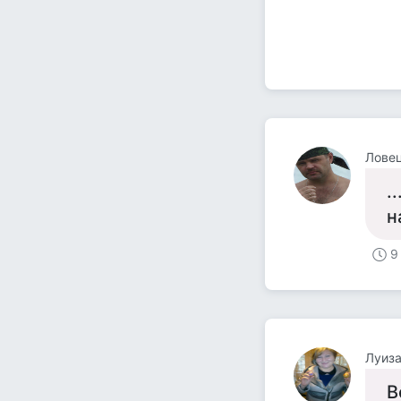
Ловец
.
н
9
Луиз
В