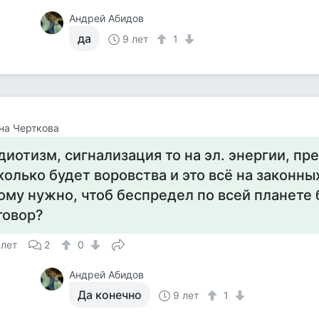
Андрей Абидов
да
9 лет
1
на Черткова
диотизм, сигнализация то на эл. энергии, пр
колько будет воровства и это всё на законны
ому нужно, чтоб беспредел по всей планете 
говор?
 лет
2
0
Андрей Абидов
Да конечно
9 лет
1