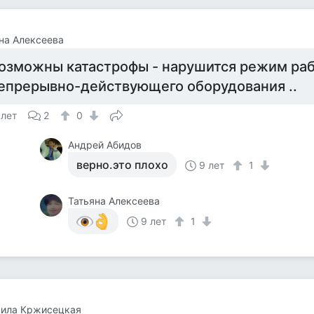
на Алексеева
озможны катастрофы - нарушится режим ра
епрерывно-действующего оборудования ..
 лет
2
0
Андрей Абидов
верно.это плохо
9 лет
1
Татьяна Алексеева
9 лет
1
ила Кржисецкая