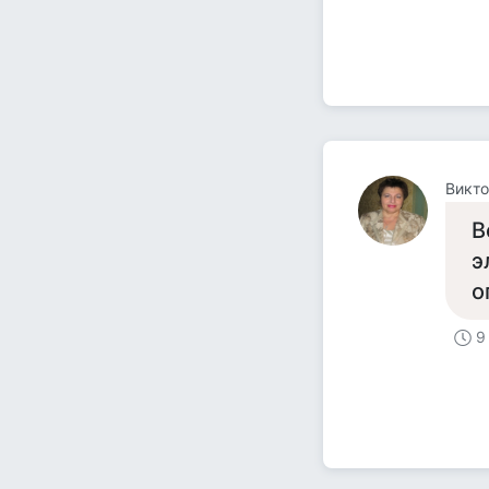
Викто
В
э
о
9