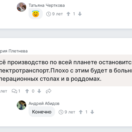
Татьяна Черткова
9 лет
1
рия Плетнева
сё производство по всей планете остановитс
лектротранспорт.Плохо с этим будет в больн
перационных столах и в роддомах.
 лет
1
0
Андрей Абидов
Конечно
9 лет
1