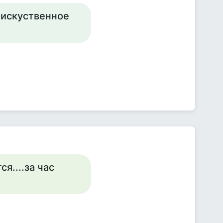
 искуственное
я....за час