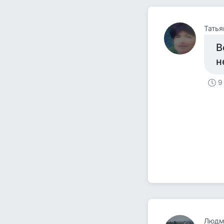
Татья
В
н
9
Людм