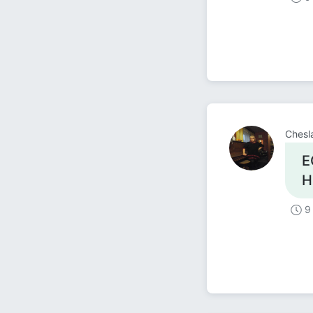
Chesl
Е
Н
9