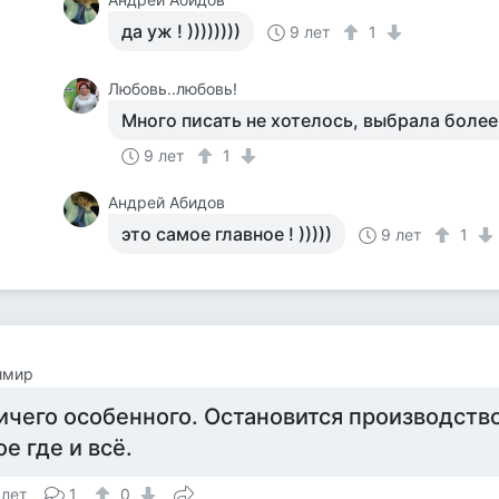
да уж ! ))))))))
9 лет
1
Любовь..любовь!
Много писать не хотелось, выбрала боле
9 лет
1
Андрей Абидов
это самое главное ! )))))
9 лет
1
имир
ичего особенного. Остановится производство
ое где и всё.
 лет
1
0