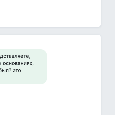
едставляете,
х основаниях,
был? это