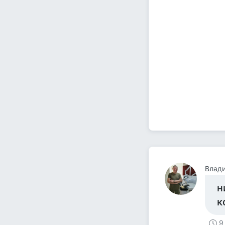
Влад
н
к
9