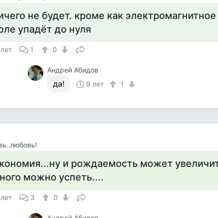
ичего не будет. кроме как электромагнитное
оле упадёт до нуля
 лет
1
0
Андрей Абидов
да!
9 лет
1
ь..любовь!
кономия...ну и рождаемость может увеличитс
ного можно успеть....
 лет
3
0
Андрей Абидов