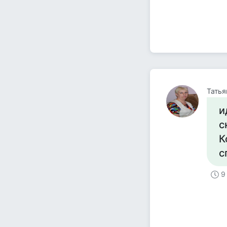
Татья
и
с
К
с
9