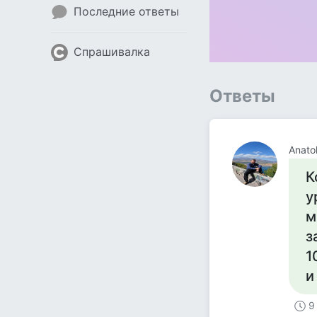
Последние ответы
Спрашивалка
Ответы
Anatol
К
у
м
з
1
и
9