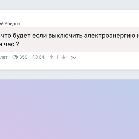
ей Абидов
 что будет если выключить электроэнергию 
а час ?
 лет
359
64
1