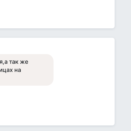
я,а так же
ицах на