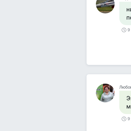
н
п
9
Любов
Э
м
9