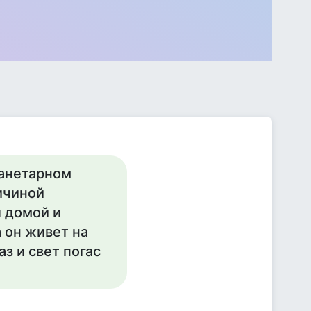
ланетарном
ичиной
 домой и
а он живет на
аз и свет погас