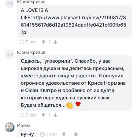
Юрий Кривов
ЮК
A LOVE IS A
LIFE"http://www.playcast.ru/view/2160317/8
614155617d6d12a19524dadffe0421cf00fb65
1pl
7 лет
1
Юрий Кривов
ЮК
Сдаюсь, "уговорили". Спасибо, у вас
широкая душа и вы делитесь прекрасным,
умеете дарить людям радость. Я получил
огромное удовольствие от Криса Нормана
и Сюзи Кватро и особенно от их дуэта,
который переведён на русский язык...
Будем общаться...
7 лет
1
Ирина
ну-ну
7 лет
1