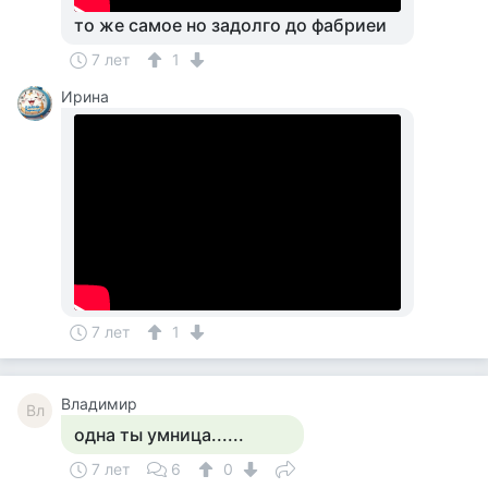
то же самое но задолго до фабриеи
7 лет
1
Ирина
7 лет
1
Владимир
Вл
одна ты умница......
7 лет
6
0