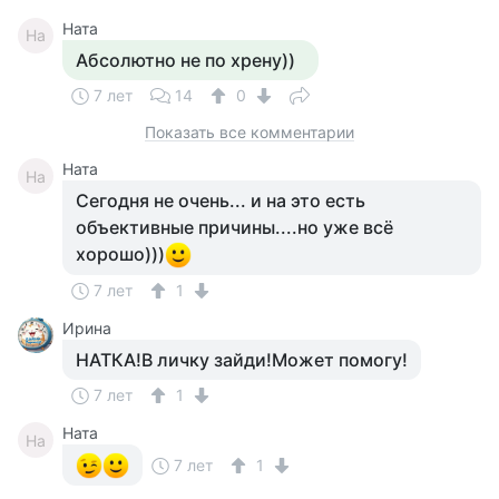
Ната
На
Абсолютно не по хрену))
7 лет
14
0
Показать все комментарии
Ната
На
Сегодня не очень... и на это есть
объективные причины....но уже всё
хорошо)))
7 лет
1
Ирина
НАТКА!В личку зайди!Может помогу!
7 лет
1
Ната
На
7 лет
1