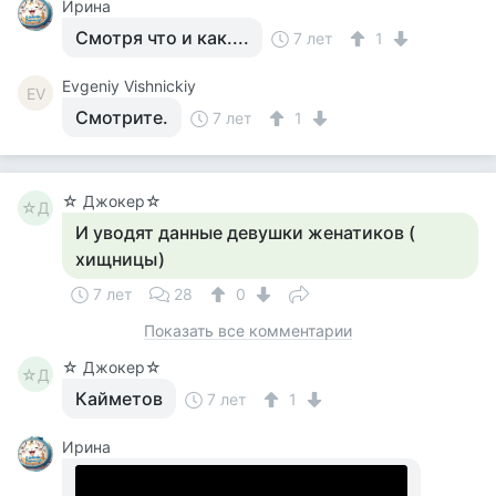
Ирина
Смотря что и как....
7 лет
1
Evgeniy Vishnickiy
EV
Смотрите.
7 лет
1
☆ Джокер☆
☆Д
И уводят данные девушки женатиков (
хищницы)
7 лет
28
0
Показать все комментарии
☆ Джокер☆
☆Д
Кайметов
7 лет
1
Ирина