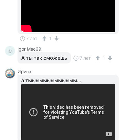
7 лет
1
Igor Mec69
IM
А ты так сможешь
7 лет
1
Ирина
а тыыыыыыыыыыыыы...