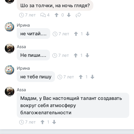
Шо за толчки, на ночь глядя?
7 лет
4
0
Ирина
не читай....
7 лет
1
Assa
Не пиши....
7 лет
1
Ирина
не тебе пишу
7 лет
1
Assa
Мадам, у Вас настоящий талант создавать
вокруг себя атмосферу
благожелательности
7 лет
1