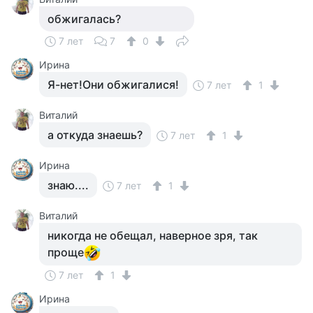
обжигалась?
7 лет
7
0
Ирина
Я-нет!Они обжигалися!
7 лет
1
Виталий
а откуда знаешь?
7 лет
1
Ирина
знаю....
7 лет
1
Виталий
никогда не обещал, наверное зря, так
проще
7 лет
1
Ирина