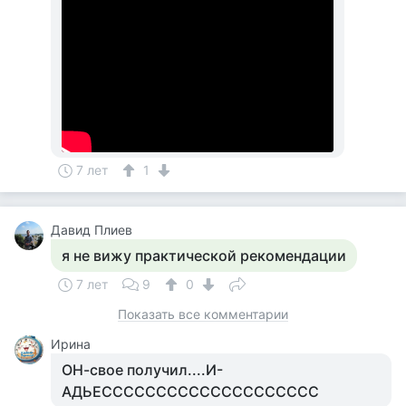
7 лет
1
Давид Плиев
я не вижу практической рекомендации
7 лет
9
0
Показать все комментарии
Ирина
ОН-свое получил....И-
АДЬЕСССССССССССССССССССС