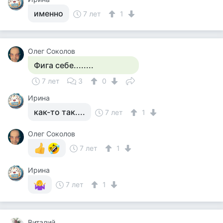
именно
7 лет
1
Олег Соколов
Фига себе........
7 лет
3
0
Ирина
как-то так....
7 лет
1
Олег Соколов
7 лет
1
Ирина
7 лет
1
Виталий