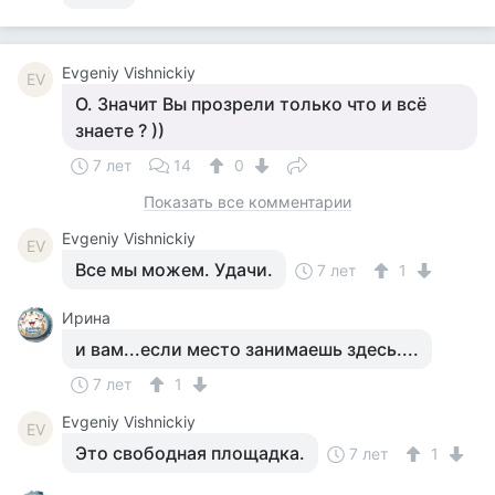
Evgeniy Vishnickiy
EV
О. Значит Вы прозрели только что и всё
знаете ? ))
7 лет
14
0
Показать все комментарии
Evgeniy Vishnickiy
EV
Все мы можем. Удачи.
7 лет
1
Ирина
и вам...если место занимаешь здесь....
7 лет
1
Evgeniy Vishnickiy
EV
Это свободная площадка.
7 лет
1