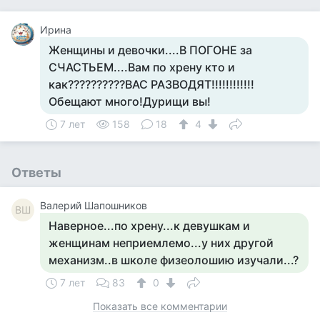
Ирина
Женщины и девочки....В ПОГОНЕ за
СЧАСТЬЕМ....Вам по хрену кто и
как??????????ВАС РАЗВОДЯТ!!!!!!!!!!!!
Обещают много!Дурищи вы!
7 лет
158
18
4
Ответы
Валерий Шапошников
ВШ
Наверное...по хрену...к девушкам и
женщинам неприемлемо...у них другой
механизм..в школе физеолошию изучали...?
7 лет
83
0
Показать все комментарии