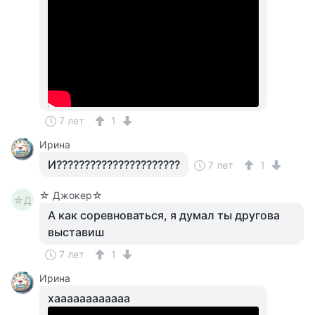
7 лет
1
Ирина
И??????????????????????
7 лет
1
☆ Джокер☆
☆Д
А как соревноваться, я думал ты другова
выставиш
7 лет
1
Ирина
хаааааааааааа