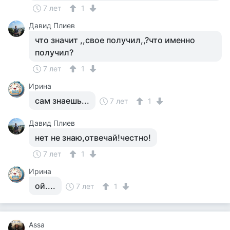
7 лет
1
Давид Плиев
что значит ,,свое получил,,?что именно
получил?
7 лет
1
Ирина
сам знаешь...
7 лет
1
Давид Плиев
нет не знаю,отвечай!честно!
7 лет
1
Ирина
ой....
7 лет
1
Assa