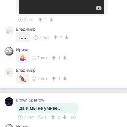
7 лет
1
Владимир
Вл
......
7 лет
1
Ирина
7 лет
1
Владимир
Вл
7 лет
1
Brown Sparrow
да и мы не умнее...
7 лет
1
0
Ирина