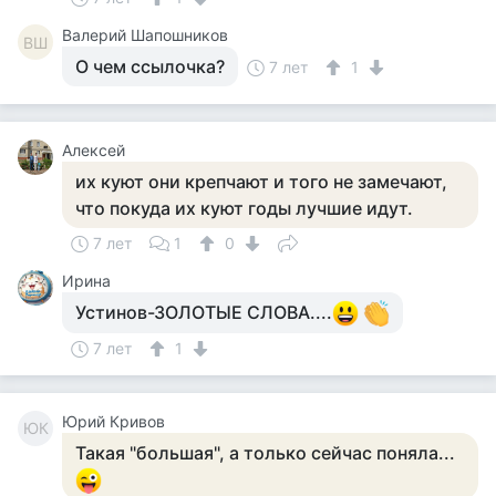
Валерий Шапошников
ВШ
О чем ссылочка?
7 лет
1
Алексей
их куют они крепчают и того не замечают,
что покуда их куют годы лучшие идут.
7 лет
1
0
Ирина
Устинов-ЗОЛОТЫЕ СЛОВА....
7 лет
1
Юрий Кривов
ЮК
Такая "большая", а только сейчас поняла...