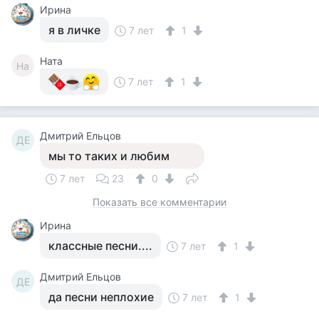
Ирина
я в личке
7 лет
1
Ната
На
7 лет
1
Дмитрий Ельцов
ДЕ
мы то таких и любим
7 лет
23
0
Показать все комментарии
Ирина
классные песни....
7 лет
1
Дмитрий Ельцов
ДЕ
да песни неплохие
7 лет
1