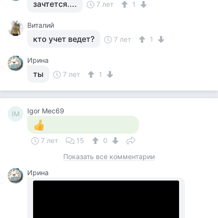
зачтется....
7 лет
1
Виталий
кто учет ведет?
7 лет
1
Ирина
ты
7 лет
1
Igor Mec69
IM
7 лет
15
0
Показать все комментарии
Ирина