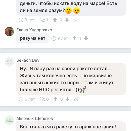
деньги. чтобы искать воду на марсе! Есть
ли на земле разум?
9 лет
1
0
Елена Худорожко
разума нет
9 лет
1
Sekach Dev
SD
Ну.. Я пару раз на своей ракете летал...
Жизнь там конечно есть... но марсиане
загнанны в какие то норы... там и живут...
больше НЛО резвятся...))
6 лет
0
0
Almondik Щепетов
AЩ
Вот только что ракету в гараж поставил!