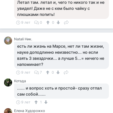
Летал там. летал и, чего то никого так и не
увидел! Даже не с кем было чайку с
плюшками попить!
9 лет
0
0
Natali Ник.
есть ли жизнь на Марсе, нет ли там жизни,
науке доподлинно неизвестно... но если
взять 3 звездочки... а лучше 5...= ничего не
напоминает?
9 лет
7
0
Котэда
...... и вопрос хоть и простой- сразу отпал
сам собой......
9 лет
1
Елена Худорожко