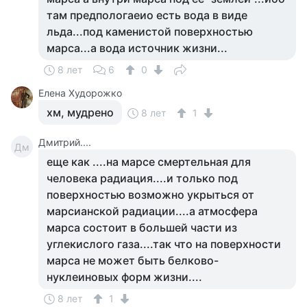
там предпологаеио есть вода в виде
льда...под каменистой поверхностью
марса...а вода источник жизни...
8 лет
6
0
Елена Худорожко
хм, мудрено
8 лет
1
Дмитрий....
Дм
еще как ....на марсе смертельная для
человека радиация....и только под
поверхностью возможно укрыться от
марсианской радиации....а атмосфера
марса состоит в большей части из
углекислого газа....так что на поверхности
марса не может быть белково-
нуклеиновых форм жизни....
8 лет
1