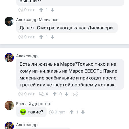
бывали??
9 лет
1
Александр Молчанов
Да нет. Смотрю иногда канал Дискавери.
9 лет
1
Александр
Есть ли жизнь на Марсе?Только тихо и не
кому ни-ни,жизнь на Марсе ЕЕЕСТЬ!Такие
маленькие,зелёнинькие и приходят после
третей или четвёртой,вообщем у ког как.
9 лет
4
0
Елена Худорожко
такие?
9 лет
1
Александр