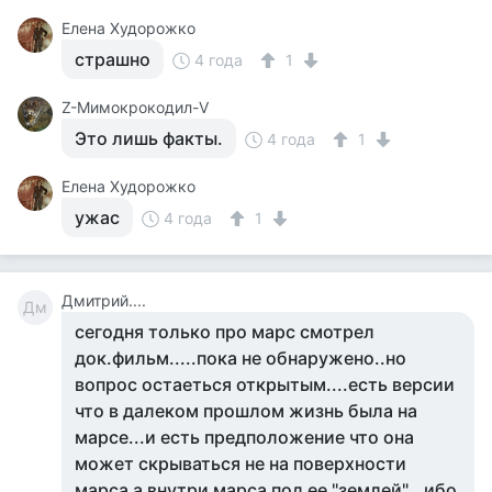
Елена Худорожко
страшно
4 года
1
Z-Мимокрокодил-V
Это лишь факты.
4 года
1
Елена Худорожко
ужас
4 года
1
Дмитрий....
Дм
сегодня только про марс смотрел
док.фильм.....пока не обнаружено..но
вопрос остаеться открытым....есть версии
что в далеком прошлом жизнь была на
марсе...и есть предположение что она
может скрываться не на поверхности
марса а внутри марса под ее "землей"...ибо