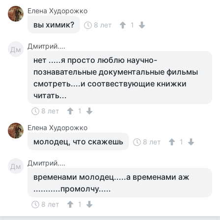
Елена Худорожко
вы химик?
8 лет
1
Дмитрий....
Дм
нет .....я просто люблю научно-
познавательные документальные фильмы
смотреть....и соотвествующие книжки
читать...
8 лет
1
Елена Худорожко
молодец, что скажешь
8 лет
1
Дмитрий....
Дм
временами молодец.....а временами аж
...........промолчу.....
8 лет
1