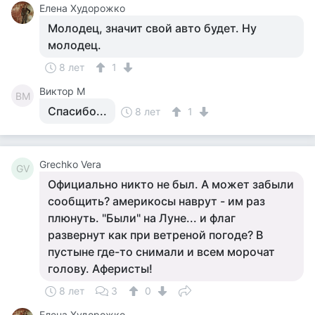
Елена Худорожко
Молодец, значит свой авто будет. Ну
молодец.
8 лет
1
Виктор М
ВМ
Спасибо...
8 лет
1
Grechko Vera
GV
Официально никто не был. А может забыли
сообщить? америкосы наврут - им раз
плюнуть. "Были" на Луне... и флаг
развернут как при ветреной погоде? В
пустыне где-то снимали и всем морочат
голову. Аферисты!
8 лет
3
0
Елена Худорожко