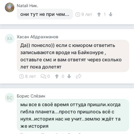
Natali Ник.
они тут не при чем...
9 лет
1
Хасан Абдрахманов
ХА
Да)) понесло)) если с юмором ответить
записываются вроде на Байконуре ,
оставьте смс и вам ответят через сколько
лет пока долетят
8 лет
0
0
Борис Слёзин
БС
мы все в своё время оттуда пришли.когда
гибла планета...просто пришлось всё с
нуля..история нас не учит..землю ждёт та
же история