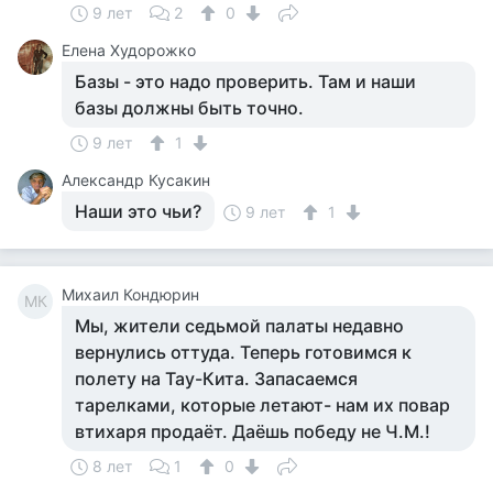
9 лет
2
0
Елена Худорожко
Базы - это надо проверить. Там и наши
базы должны быть точно.
9 лет
1
Александр Кусакин
Наши это чьи?
9 лет
1
Михаил Кондюрин
МК
Мы, жители седьмой палаты недавно
вернулись оттуда. Теперь готовимся к
полету на Тау-Кита. Запасаемся
тарелками, которые летают- нам их повар
втихаря продаёт. Даёшь победу не Ч.М.!
8 лет
1
0