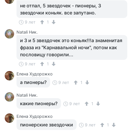
не отпал, 5 звездочек - пионеры, 3
звездочки коньяк. все запутано.
9 лет
1
Natali Ник.
и 3 и 5 звездочек это коньяк!!!а знаменитая
фраза из "Карнавальной ночи", потом как
пословицу говорили...
9 лет
1
Елена Худорожко
а пионеры?
9 лет
1
Natali Ник.
какие пионеры?
9 лет
1
Елена Худорожко
пионерские звездочки
9 лет
1