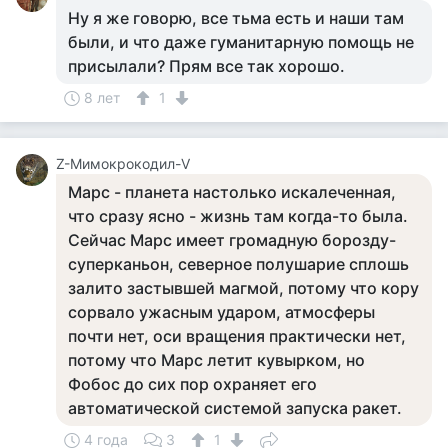
Ну я же говорю, все тьма есть и наши там
были, и что даже гуманитарную помощь не
присылали? Прям все так хорошо.
8 лет
1
Z-Мимокрокодил-V
Марс - планета настолько искалеченная,
что сразу ясно - жизнь там когда-то была.
Сейчас Марс имеет громадную борозду-
суперканьон, северное полушарие сплошь
залито застывшей магмой, потому что кору
сорвало ужасным ударом, атмосферы
почти нет, оси вращения практически нет,
потому что Марс летит кувырком, но
Фобос до сих пор охраняет его
автоматической системой запуска ракет.
4 года
3
1