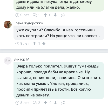
деньги девать некуда, отдать детскому
дому или на благие дела, жалко.
9 лет
1
0
Елена Худорожко
уже скупили? Спасибо. А нам гостиницы
хоть построили? На улице что-ли ночевать
9 лет
1
Виктор М
ВМ
Вчера только прилетел. Живут гуманомды
хорошо, правда бабы не красивые. Ну
выпили, попиз-дели, напились. Они же пить
как мы не умеют. Улетел, прощались,
просили прилетать в гости. Вот коплю
деньги на ракету.
8 лет
2
0