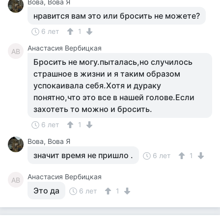
Вова, Вова Я
нравится вам это или бросить не можете?
6 лет
1
Анастасия Вербицкая
АВ
Бросить не могу.пыталась,но случилось
страшное в жизни и я таким образом
успокаивала себя.Хотя и дураку
понятно,что это все в нашей голове.Если
захотеть то можно и бросить.
6 лет
1
Вова, Вова Я
значит время не пришло .
6 лет
1
Анастасия Вербицкая
АВ
Это да
6 лет
1