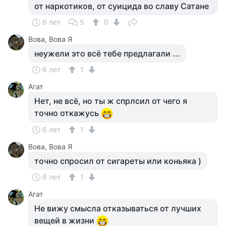
от наркотиков, от суицида во славу Сатане
6 лет
5
0
Вова, Вова Я
неужели это всё тебе предлагали ...
6 лет
1
Агат
Нет, не всё, но ты ж спрлсил от чего я
точно откажусь
6 лет
1
Вова, Вова Я
точно спросил от сигареты или коньяка )
6 лет
1
Агат
Не вижу смысла отказываться от лучших
вещей в жизни