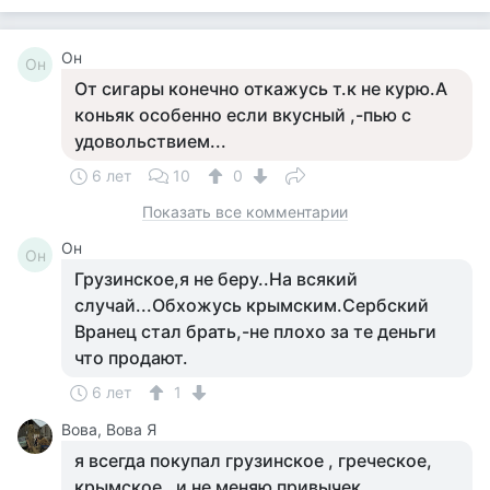
Он
Он
От сигары конечно откажусь т.к не курю.А
коньяк особенно если вкусный ,-пью с
удовольствием...
6 лет
10
0
Показать все комментарии
Он
Он
Грузинское,я не беру..На всякий
случай...Обхожусь крымским.Сербский
Вранец стал брать,-не плохо за те деньги
что продают.
6 лет
1
Вова, Вова Я
я всегда покупал грузинское , греческое,
крымское . и не меняю привычек .