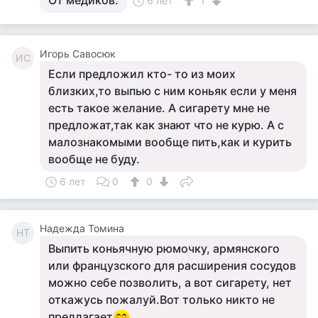
От медиков.
6 лет
1
Игорь Савосюк
ИС
Если предложил кто- то из моих
близких,то выпью с ним коньяк если у меня
есть такое желание. А сигарету мне не
предложат,так как знают что не курю. А с
малознакомыми вообще пить,как и курить
вообще не буду.
6 лет
0
0
Надежда Томина
НТ
Выпить коньячную рюмочку, армянского
или французского для расширения сосудов
можно себе позволить, а вот сигарету, нет
откажусь пожалуй.Вот только никто не
предлагает