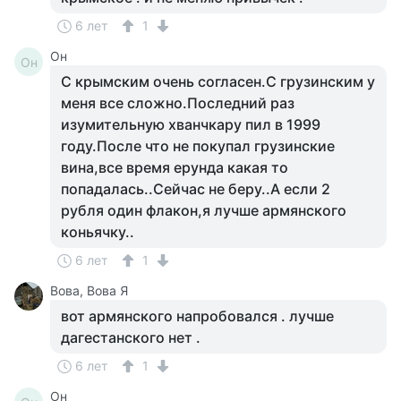
6 лет
1
Он
Он
С крымским очень согласен.С грузинским у
меня все сложно.Последний раз
изумительную хванчкару пил в 1999
году.После что не покупал грузинские
вина,все время ерунда какая то
попадалась..Сейчас не беру..А если 2
рубля один флакон,я лучше армянского
коньячку..
6 лет
1
Вова, Вова Я
вот армянского напробовался . лучше
дагестанского нет .
6 лет
1
Он