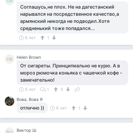
Он
Соглашусь,не плох. Не на дагестанский
нарывался на посредственное качество,а
армянский никогда не подводил.Хотя
средненький тоже попадался...
6 лет
1
Helen Brown
HB
От сигареты. Принципиально не курю. А в
мороз рюмочка коньяка с чашечкой кофе -
замечательно!
6 лет
1
0
Вова, Вова Я
отлично ))
6 лет
1
Виктор Ш
ВШ