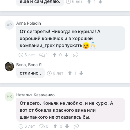
ещё и сам делаю.
6 лет
1
Anna Poladih
AP
От сигареты! Никогда не курила! А
хороший коньячок и в хорошей
компании_грех пропускать
6 лет
1
0
Вова, Вова Я
отлично .
6 лет
1
Наталья Казаченко
НК
От всего. Коньяк не люблю, и не курю. А
вот от бокала красного вина или
шампанкого не отказалась бы.
6 лет
0
0