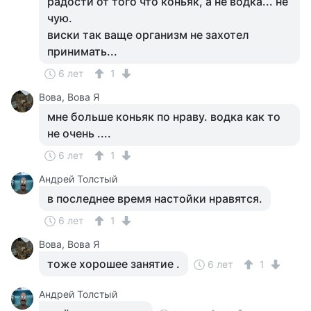
радости от того что коньяк, а не водка... не
чую.
виски так ваще организм не захотел
принимать...
6 лет
1
Вова, Вова Я
мне больше коньяк по нраву. водка как то
не очень ....
6 лет
1
Андрей Толстый
в последнее время настойки нравятся.
6 лет
1
Вова, Вова Я
тоже хорошее занятие .
6 лет
1
Андрей Толстый