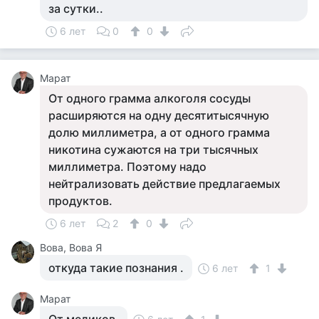
за сутки..
6 лет
0
0
Марат
От одного грамма алкоголя сосуды
расширяются на одну десятитысячную
долю миллиметра, а от одного грамма
никотина сужаются на три тысячных
миллиметра. Поэтому надо
нейтрализовать действие предлагаемых
продуктов.
6 лет
2
0
Вова, Вова Я
откуда такие познания .
6 лет
1
Марат