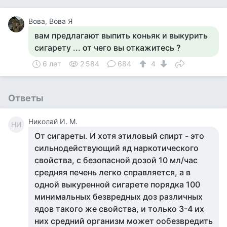
Вова, Вова Я
вам предлагают выпить коньяк и выкурить
сигарету ... от чего вы откажитесь ?
6 лет
2 584
684
4
Ответы
Николай И. М.
НИ
От сигареты. И хотя этиловый спирт - это
сильнодействующий яд наркотического
свойства, с безопасной дозой 10 мл/час
средняя печень легко справляется, а в
одной выкуренной сигарете порядка 100
минимальных безвредных доз различных
ядов такого же свойства, и только 3-4 их
них средний организм может ообезвредить