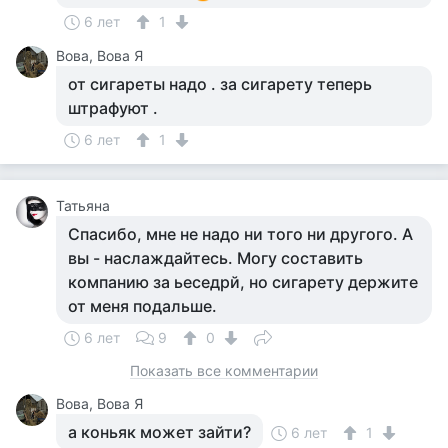
6 лет
1
Вова, Вова Я
от сигареты надо . за сигарету теперь
штрафуют .
6 лет
1
Татьяна
Спасибо, мне не надо ни того ни другого. А
вы - наслаждайтесь. Могу составить
компанию за ьеседрй, но сигарету держите
от меня подальше.
6 лет
9
0
Показать все комментарии
Вова, Вова Я
а коньяк может зайти?
6 лет
1