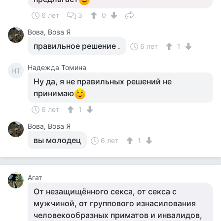
6 лет
3
0
Вова, Вова Я
правильное решение .
6 лет
1
Надежда Томина
НТ
Ну да, я не правильных решений не
принимаю
6 лет
1
Вова, Вова Я
вы молодец
6 лет
1
Агат
От незащищённого секса, от секса с
мужчиной, от группового изнасилования
человекообразных приматов и инвалидов,