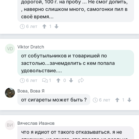
дорогой, 100 г. на пробу ... Не смог допить,
, наверно слишком много, самогонки пил в
своё время...
6 лет
1
Viktor Dratch
VD
от собутыльников и товаришей по
застолью...зачемделить с кем попала
удовольствие....
6 лет
1
0
Вова, Вова Я
от сигареты может быть ?
6 лет
1
Вячеслав Иванов
ВИ
что я идиот от такого отказываться. я не