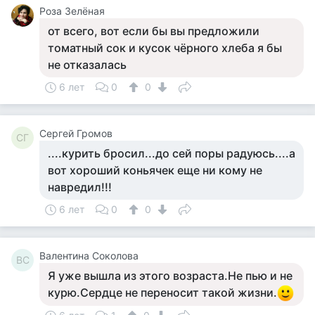
Роза Зелёная
от всего, вот если бы вы предложили
томатный сок и кусок чёрного хлеба я бы
не отказалась
6 лет
0
0
Сергей Громов
СГ
....курить бросил...до сей поры радуюсь....а
вот хороший коньячек еще ни кому не
навредил!!!
6 лет
0
0
Валентина Соколова
ВС
Я уже вышла из этого возраста.Не пью и не
курю.Сердце не переносит такой жизни.