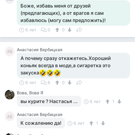
Боже, избавь меня от друзей
(предлагающих), а от врагов я сам
избавлюсь (могу сам предложить)!
6 лет
0
0
Анастасия Вербицкая
АВ
А почему сразу откажетесь.Хороший
коньяк всегда в моде,а сигаретка это
закуска
6 лет
6
0
Вова, Вова Я
вы курите ? Настасья ...
6 лет
1
Анастасия Вербицкая
АВ
К сожалению да!
6 лет
1