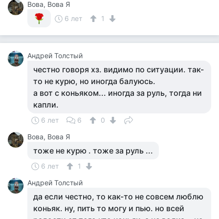
Вова, Вова Я
6 лет
1
Андрей Толстый
честно говоря хз. видимо по ситуации. так-
то не курю, но иногда балуюсь.
а вот с коньяком... иногда за руль, тогда ни
капли.
6 лет
6
0
Вова, Вова Я
тоже не курю . тоже за руль ...
6 лет
1
Андрей Толстый
да если честно, то как-то не совсем люблю
коньяк. ну, пить то могу и пью. но всей