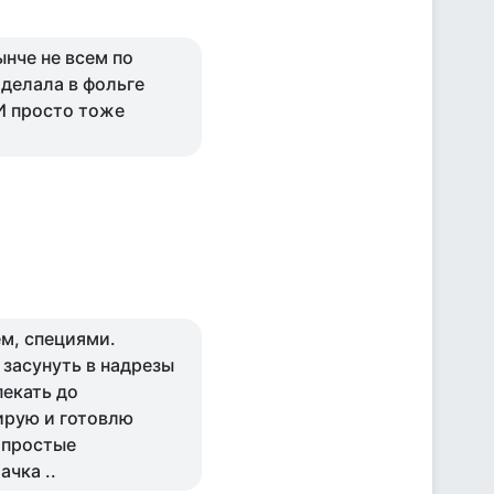
ынче не всем по
 делала в фольге
 И просто тоже
м, специями.
 засунуть в надрезы
пекать до
ирую и готовлю
 простые
ачка ..