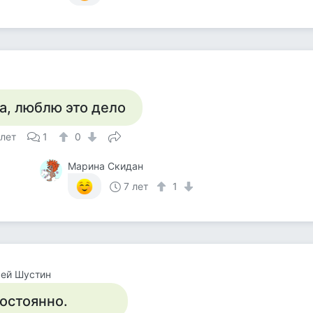
а, люблю это дело
 лет
1
0
Марина Скидан
7 лет
1
сей Шустин
остоянно.