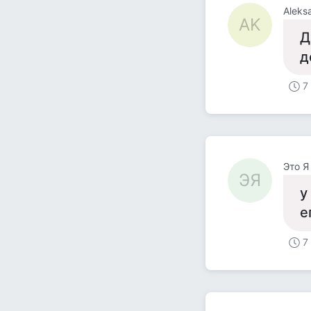
Aleks
AK
Д
д
7
Это Я
ЭЯ
у
е
7