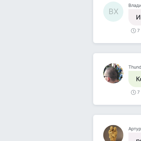
Влад
ВХ
И
7
Thund
К
7
Артур
р