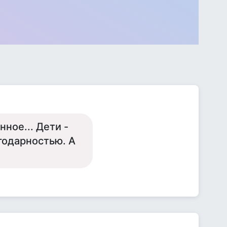
нное... Дети -
годарностью. А