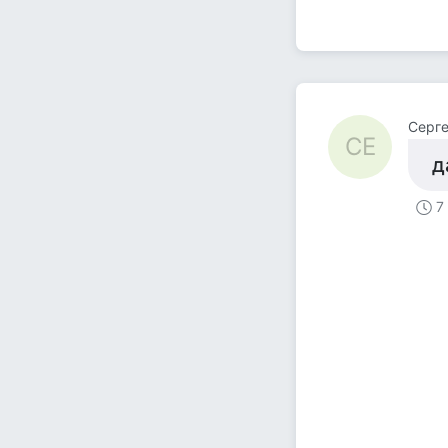
Серг
СЕ
д
7