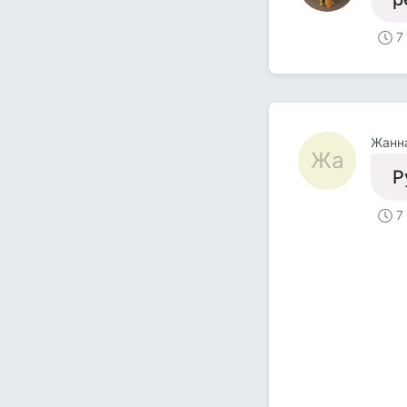
7
Жанн
Жа
Р
7