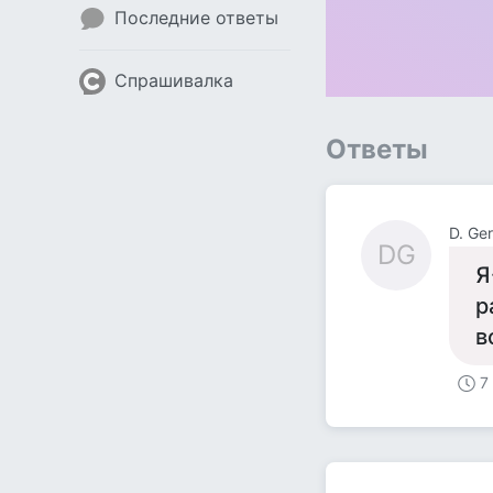
Последние ответы
Спрашивалка
Ответы
D. Ge
DG
Я
р
в
7