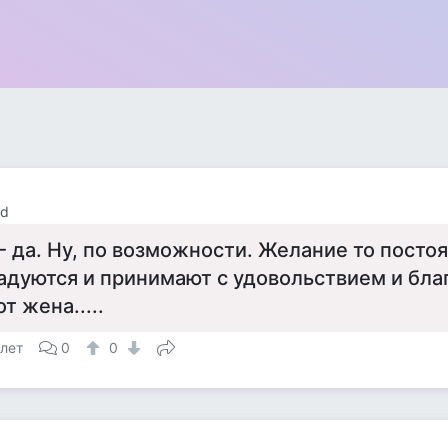
rd
- да. Ну, по возможности. Желание то постоя
адуются и принимают с удовольствием и бла
от жена.....
 лет
0
0