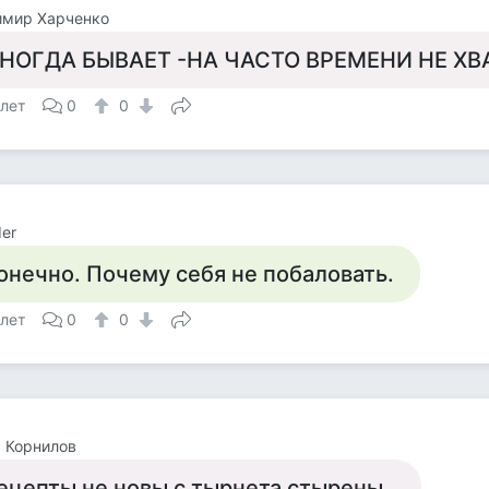
имир Харченко
НОГДА БЫВАЕТ -НА ЧАСТО ВРЕМЕНИ НЕ ХВ
 лет
0
0
er
онечно. Почему себя не побаловать.
 лет
0
0
 Корнилов
ецепты не новы с тырнета стырены ,