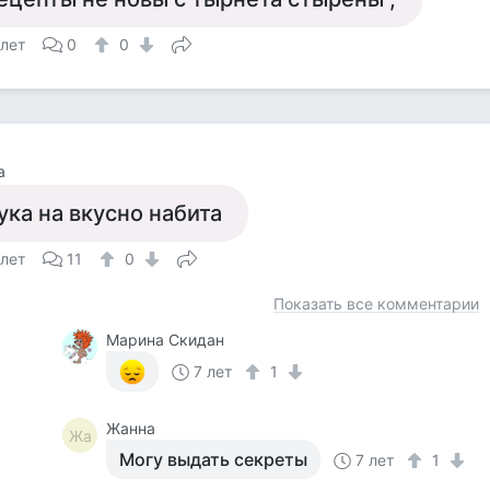
 лет
0
0
а
ука на вкусно набита
 лет
11
0
Показать все комментарии
Марина Скидан
7 лет
1
Жанна
Жа
Могу выдать секреты
7 лет
1