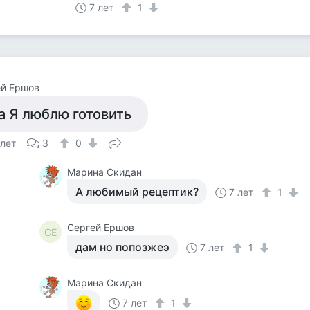
7 лет
1
ей Ершов
а Я люблю готовить
 лет
3
0
Марина Скидан
А любимый рецептик?
7 лет
1
Сергей Ершов
СЕ
дам но попозжеэ
7 лет
1
Марина Скидан
7 лет
1