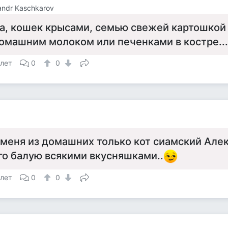
andr Kaschkarov
а, кошек крысами, семью свежей картошкой 
омашним молоком или печенками в костре...
 лет
0
0
 меня из домашних только кот сиамский Алек
го балую всякими вкусняшками..
 лет
0
0