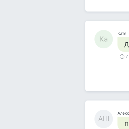
Катя
Ка
Д
7
Алек
АШ
П