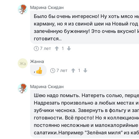
Марина Скидан
Было бы очень интересно! Ну хоть мясо н
карману, но я из свиной шеи на Новый год
запечённую буженину! Это очень вкусно!
готовится..
7 лет
1
Жанна
Жа
,
7 лет
1
Марина Скидан
Шею надо помыть. Натереть солью, перце
Надрезать произвольно а любых местах и
зубчики чеснока. Завернуть в фольгу и за
готовности. Всё просто! Но я коллекцион
постоянно несложные и малокалорийные
салатики.Например "Зелёная миля" из каб