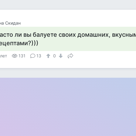
на Скидан
асто ли вы балуете своих домашних, вкусны
ецептами?)))
 лет
131
13
0