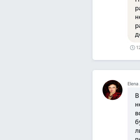
р
н
р
д
1
Elena
В
н
в
б
л
п