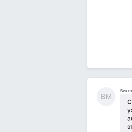
Викт
ВМ
С
у
а
э