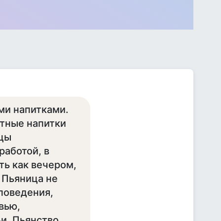
ми напитками.
тные напитки
ицы
работой, в
ть как вечером,
. Пьяница не
поведения,
вью,
и. Пьянство