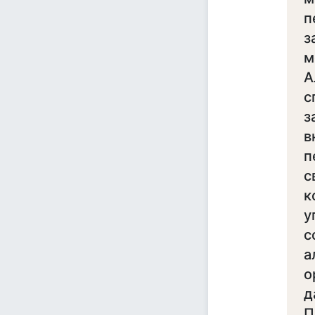
п
з
м
А
с
з
в
п
с
к
у
с
а
о
д
П