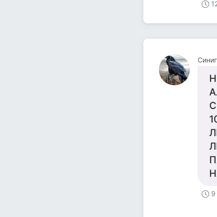
1
Сини
Н
А
С
1
Л
Л
П
Н
9