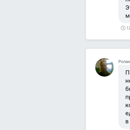
Э
м
1
Рола
П
н
б
п
к
е
в