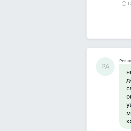
1
Ровша
РА
н
д
с
о
у
м
к