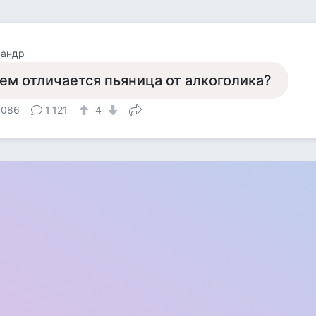
сандр
ем отличается пьяница от алкоголика?
 086
1 121
4