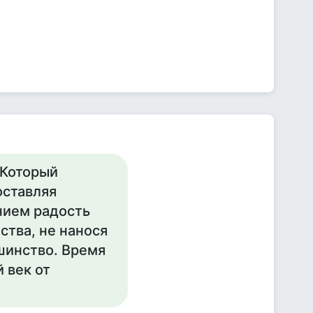
 Который
оставляя
нием радость
тва, не нанося
шинство. Время
 век от