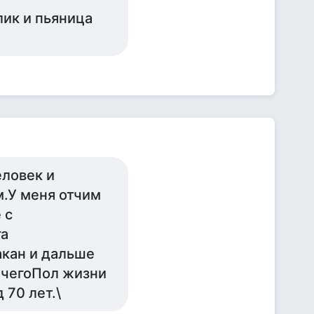
ик и пьяница
еловек и
м.У меня отчим
 с
га
акан и дальше
ничегоПол жизни
 70 лет.\