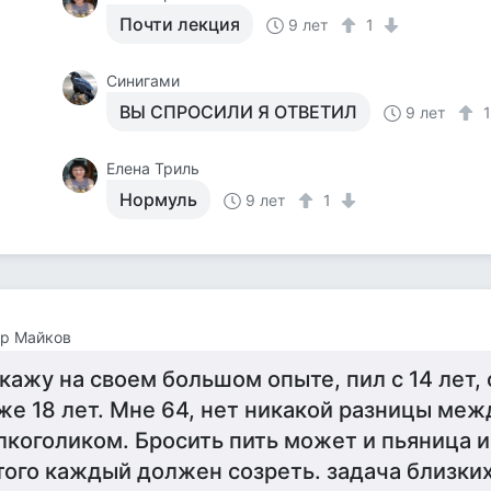
Почти лекция
9 лет
1
Синигами
ВЫ СПРОСИЛИ Я ОТВЕТИЛ
9 лет
Елена Триль
Нормуль
9 лет
1
ор Майков
кажу на своем большом опыте, пил с 14 лет,
же 18 лет. Мне 64, нет никакой разницы меж
лкоголиком. Бросить пить может и пьяница и
того каждый должен созреть. задача близких