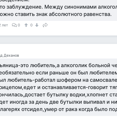
то заблуждение. Между синонимами алкогол
ожно ставить знак абсолютного равенства.
2 лет
0
0
нд Деханов
ьяница-это любитель,а алкоголик больной ч
еобязательно если раньше он был любителе
ыл любитель-работал шофером на самосвале
рицепом,едет и останавливается-говорит тя
ончилась,достает бутылку водки,хлопнет ст
дет иногда за день две бутылки выпивал и 
 лагерях отсидел,умер от рака когда было под