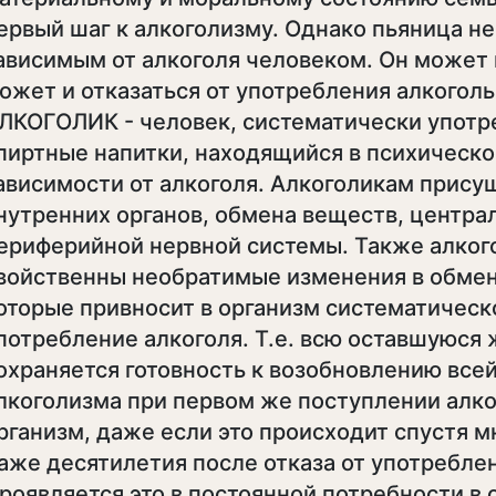
ервый шаг к алкоголизму. Однако пьяница не
ависимым от алкоголя человеком. Он может 
ожет и отказаться от употребления алкоголь
ЛКОГОЛИК - человек, систематически упот
пиртные напитки, находящийся в психическо
ависимости от алкоголя. Алкоголикам прису
нутренних органов, обмена веществ, центра
ериферийной нервной системы. Также алког
войственны необратимые изменения в обмен
оторые привносит в организм систематическ
потребление алкоголя. Т.е. всю оставшуюся
охраняется готовность к возобновлению все
лкоголизма при первом же поступлении алко
рганизм, даже если это происходит спустя м
аже десятилетия после отказа от употреблен
роявляется это в постоянной потребности в 