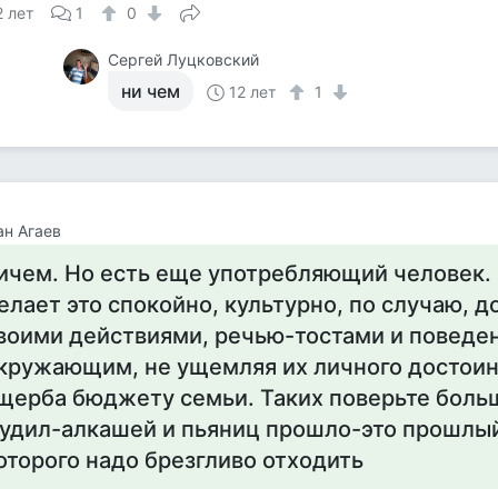
2 лет
1
0
Сергей Луцковский
ни чем
12 лет
1
н Агаев
ичем. Но есть еще употребляющий человек.
елает это спокойно, культурно, по случаю, д
воими действиями, речью-тостами и поведе
кружающим, не ущемляя их личного достоинс
щерба бюджету семьи. Таких поверьте боль
удил-алкашей и пьяниц прошло-это прошлый
оторого надо брезгливо отходить