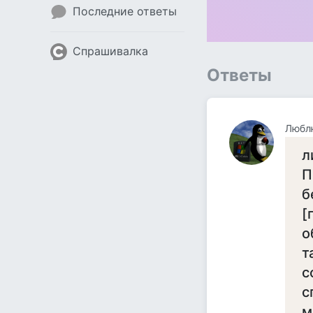
Последние ответы
Спрашивалка
Ответы
Люблю
л
П
б
[
о
т
с
с
м