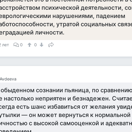
асстройством психической деятельности, с
еврологическими нарушениями, падением
аботоспособности, утратой социальных связ
еградацией личности.
2 лет
0
0
 Avdeeva
 обыденном сознании пьяница, по сравнению
е настолько неприятен и безнадежен. Считает
сегда есть шанс избавиться от желания увид
утылки — он может вернуться к нормальной
ичностью с высокой самооценкой и адекват
оведением.