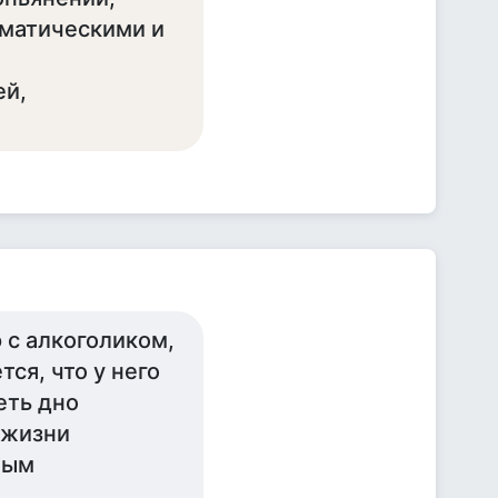
оматическими и
ей,
 с алкоголиком,
ся, что у него
еть дно
 жизни
ным