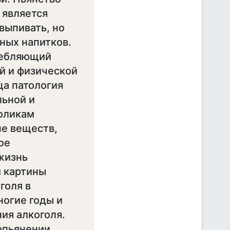
 является
выпивать, но
ных напитков.
ребляющий
й и физической
ща патология
льной и
оликам
е веществ,
ое
 жизнь
й картины
голя в
ногие годы и
ия алкоголя.
опьянении,