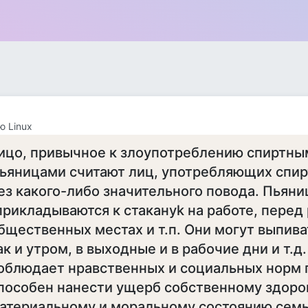
 Linux
ицо, привычное к злоупотреблению спиртны
ьяницами считают лиц, употребляющих спир
ез какого-либо значительного повода. Пьян
прикладываются к стакануk на работе, перед 
бщественных местах и т.п. Они могут выпива
ак и утром, в выходные и в рабочие дни и т.д
облюдает нравственных и социальных норм 
пособен нанести ущерб собственному здоро
атериальному и моральному состоянию семь