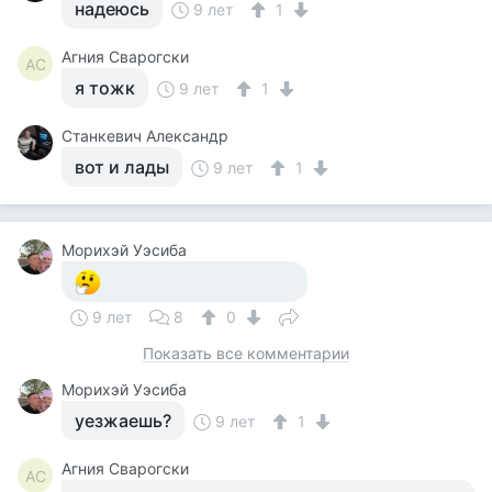
надеюсь
9 лет
1
Агния Сварогски
АС
я тожк
9 лет
1
Станкевич Александр
вот и лады
9 лет
1
Морихэй Уэсиба
9 лет
8
0
Показать все комментарии
Морихэй Уэсиба
уезжаешь?
9 лет
1
Агния Сварогски
АС