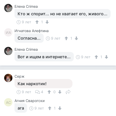
Елена Crimea
Кто ж спорит... но не хватает его, живого...
9 лет
1
Игнатова Алефтина
ИА
Согласна...
9 лет
1
Елена Crimea
Вот и ищем в интернете...
9 лет
1
Серж
Как наркотик!
9 лет
4
0
Агния Сварогски
АС
ага
9 лет
1