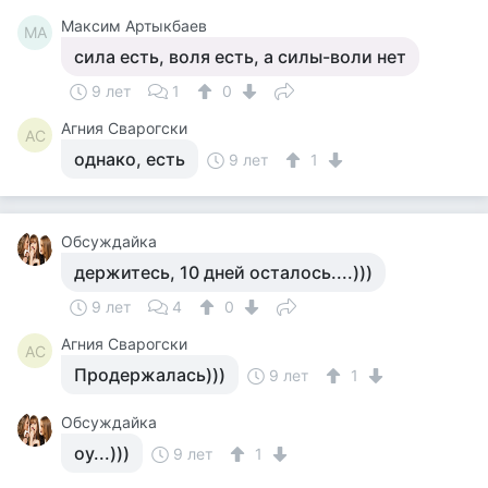
Максим Артыкбаев
МА
сила есть, воля есть, а силы-воли нет
9 лет
1
0
Агния Сварогски
АС
однако, есть
9 лет
1
Обсуждайка
держитесь, 10 дней осталось....)))
9 лет
4
0
Агния Сварогски
АС
Продержалась)))
9 лет
1
Обсуждайка
оу...)))
9 лет
1