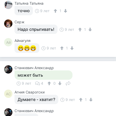
Татьяна Татьяна
точно
9 лет
1
Серж
Надо спрыгивать!
9 лет
1
Айнагуля
Ай
9 лет
1
Станкевич Александр
может быть
9 лет
4
0
Агния Сварогски
АС
Думаете - хватит?
9 лет
1
Станкевич Александр