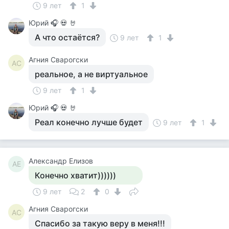
9 лет
1
Юрий 🎧 💀 🤘
А что остаётся?
9 лет
1
Агния Сварогски
АС
реальное, а не виртуальное
9 лет
1
Юрий 🎧 💀 🤘
Реал конечно лучше будет
9 лет
1
Александр Елизов
АЕ
Конечно хватит))))))
9 лет
2
0
Агния Сварогски
АС
Спасибо за такую веру в меня!!!