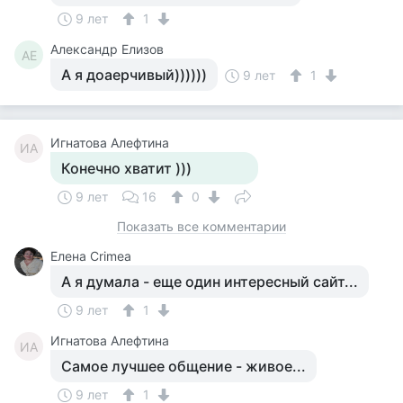
9 лет
1
Александр Елизов
АЕ
А я доаерчивый))))))
9 лет
1
Игнатова Алефтина
ИА
Конечно хватит )))
9 лет
16
0
Показать все комментарии
Елена Crimea
А я думала - еще один интересный сайт...
9 лет
1
Игнатова Алефтина
ИА
Самое лучшее общение - живое...
9 лет
1