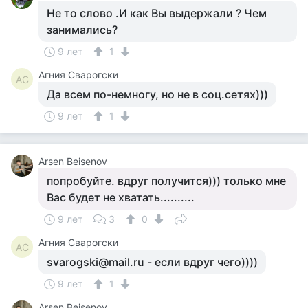
Не то слово .И как Вы выдержали ? Чем
занимались?
9 лет
1
Агния Сварогски
АС
Да всем по-немногу, но не в соц.сетях)))
9 лет
1
Arsen Beisenov
попробуйте. вдруг получится))) только мне
Вас будет не хватать..........
9 лет
3
0
Агния Сварогски
АС
svarogski@mail.ru - если вдруг чего))))
9 лет
1
Arsen Beisenov