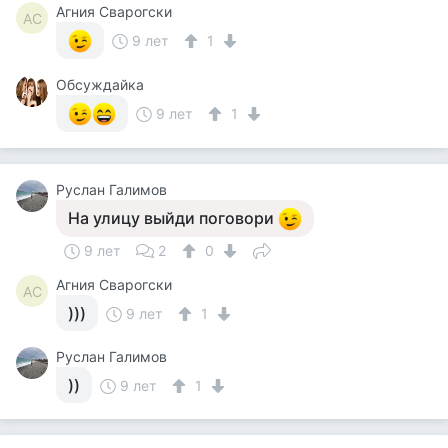
Агния Сварогски
АС
9 лет
1
Обсуждайка
9 лет
1
Руслан Галимов
На улицу выйди поговори
9 лет
2
0
Агния Сварогски
АС
)))
9 лет
1
Руслан Галимов
))
9 лет
1