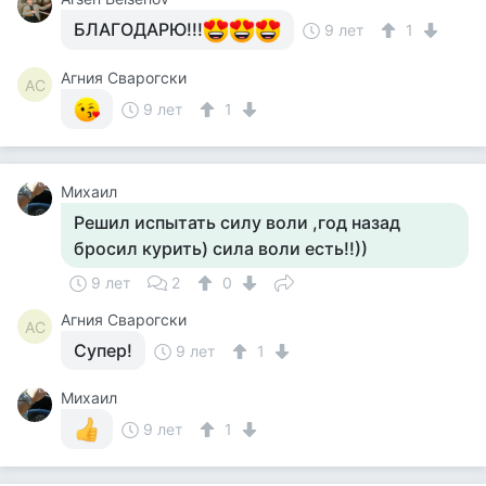
БЛАГОДАРЮ!!!
9 лет
1
Агния Сварогски
АС
9 лет
1
Михаил
Решил испытать силу воли ,год назад
бросил курить) сила воли есть!!))
9 лет
2
0
Агния Сварогски
АС
Супер!
9 лет
1
Михаил
9 лет
1