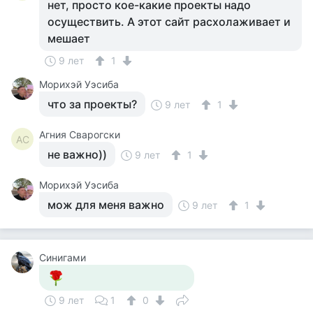
нет, просто кое-какие проекты надо
осуществить. А этот сайт расхолаживает и
мешает
9 лет
1
Морихэй Уэсиба
что за проекты?
9 лет
1
Агния Сварогски
АС
не важно))
9 лет
1
Морихэй Уэсиба
мож для меня важно
9 лет
1
Синигами
9 лет
1
0