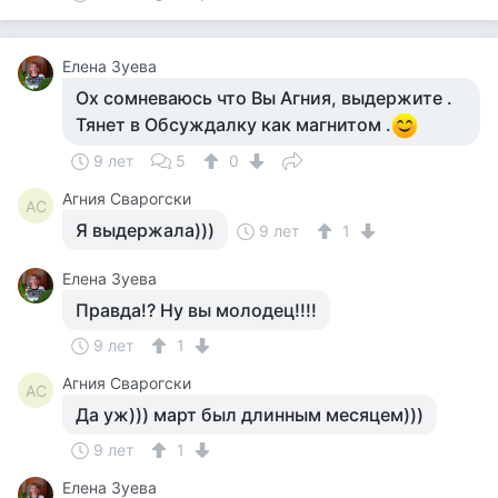
Елена Зуева
Ох сомневаюсь что Вы Агния, выдержите .
Тянет в Обсуждалку как магнитом .
9 лет
5
0
Агния Сварогски
АС
Я выдержала)))
9 лет
1
Елена Зуева
Правда!? Ну вы молодец!!!!
9 лет
1
Агния Сварогски
АС
Да уж))) март был длинным месяцем)))
9 лет
1
Елена Зуева