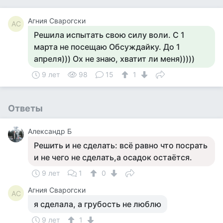
Агния Сварогски
АС
Решила испытать свою силу воли. С 1
марта не посещаю Обсуждайку. До 1
апреля))) Ох не знаю, хватит ли меня)))))
9 лет
98
15
1
Ответы
Александр Б
Решить и не сделать: всё равно что посрать
и не чего не сделать,а осадок остаётся.
9 лет
1
0
Агния Сварогски
АС
я сделала, а грубость не люблю
9 лет
1