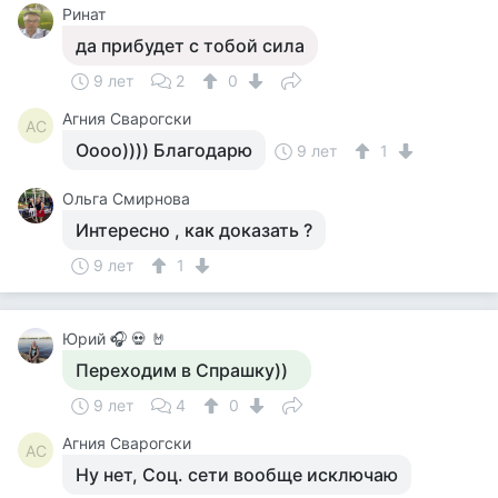
Ринат
да прибудет с тобой сила
9 лет
2
0
Агния Сварогски
АС
Оооо)))) Благодарю
9 лет
1
Ольга Смирнова
Интересно , как доказать ?
9 лет
1
Юрий 🎧 💀 🤘
Переходим в Спрашку))
9 лет
4
0
Агния Сварогски
АС
Ну нет, Соц. сети вообще исключаю