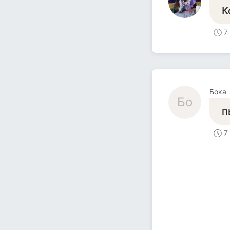
К
7
Бока
Бо
п
7