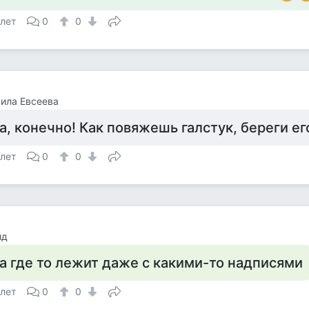
 лет
0
0
ила Евсеева
а, конечно! Как повяжешь галстук, береги ег
 лет
0
0
ид
а где то лежит даже с какими-то надписями
 лет
0
0