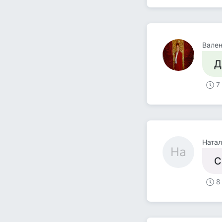
Вале
Д
7
Натал
На
С
8