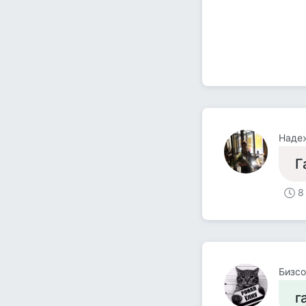
Наде
Г
8
Бизсо
г