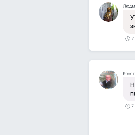
Людм
У
з
7
Конст
Н
п
7