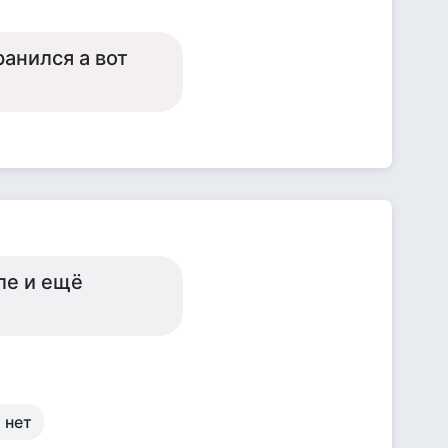
анился а вот
оле и ещё
 нет