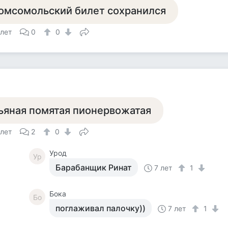
омсомольский билет сохранился
 лет
0
0
ьяная помятая пионервожатая
 лет
2
0
Урод
Ур
Барабанщик Ринат
7 лет
1
Бока
Бо
поглаживал палочку))
7 лет
1