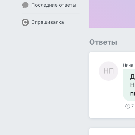
Последние ответы
Спрашивалка
Ответы
Нина
НП
Д
Н
п
7