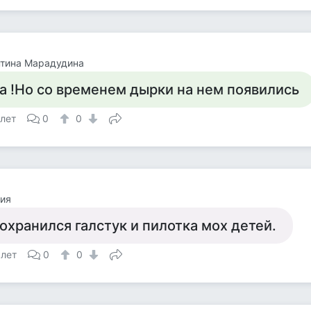
нтина Марадудина
а !Но со временем дырки на нем появились
 лет
0
0
ия
охранился галстук и пилотка мох детей.
 лет
0
0