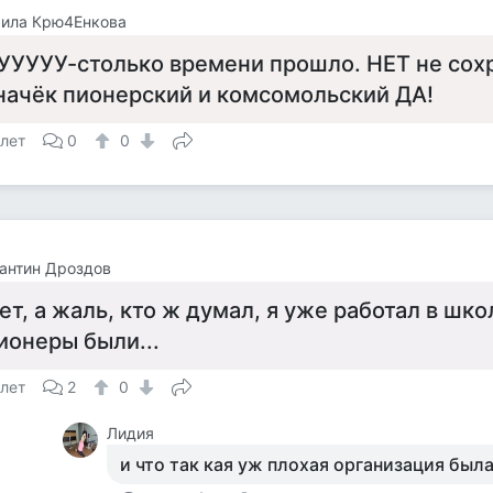
ила Крю4Енкова
УУУУУ-столько времени прошло. НЕТ не сохр
начёк пионерский и комсомольский ДА!
 лет
0
0
антин Дроздов
ет, а жаль, кто ж думал, я уже работал в шк
ионеры были...
 лет
2
0
Лидия
и что так кая уж плохая организация была