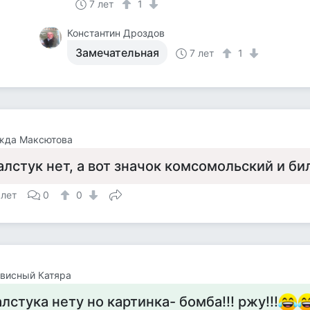
7 лет
1
Константин Дроздов
Замечательная
7 лет
1
жда Максютова
алстук нет, а вот значок комсомольский и бил
 лет
0
0
висный Катяра
алстука нету но картинка- бомба!!! ржу!!!