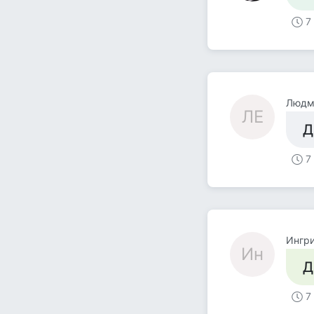
7
Людм
ЛЕ
Д
7
Ингр
Ин
Д
7