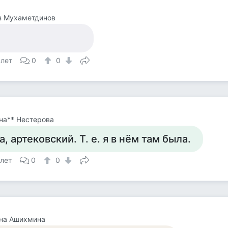
з Мухаметдинов
 лет
0
0
на** Нестерова
а, артековский. Т. е. я в нём там была.
 лет
0
0
яна Ашихмина