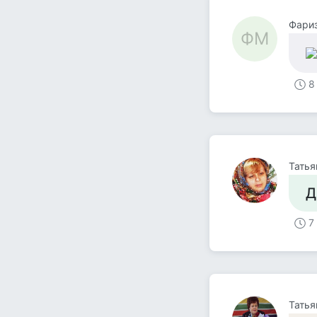
Фари
ФМ
8
Татья
Д
7
Тать