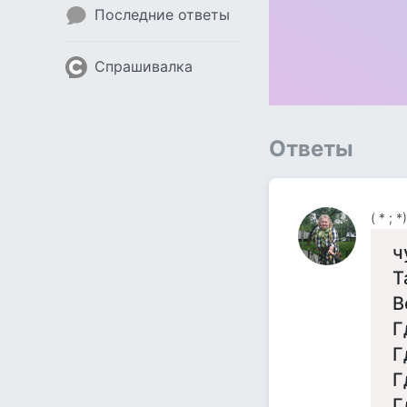
Последние ответы
Спрашивалка
Ответы
( * ;
ч
​
В
Г
Г
Г
Г