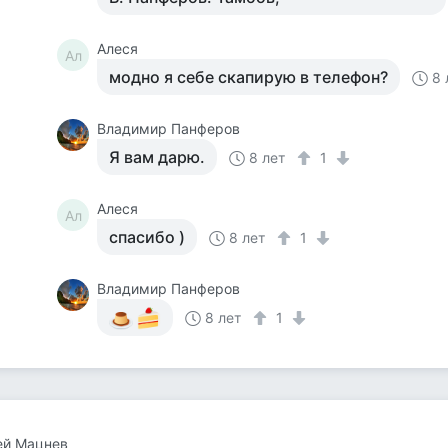
Алеся
Ал
модно я себе скапирую в телефон?
8 
Владимир Панферов
Я вам дарю.
8 лет
1
Алеся
Ал
спасибо )
8 лет
1
Владимир Панферов
8 лет
1
ей Мацнев