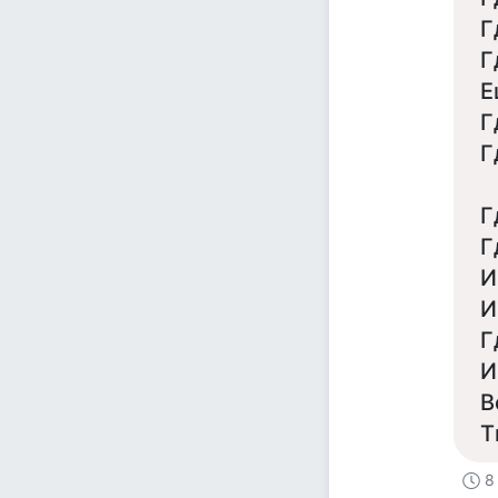
Г
Г
Е
Г
Г
Г
Г
И
И
Г
И
В
Т
8