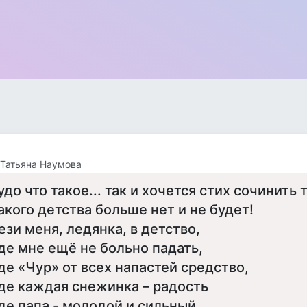
 *)Татьяна Наумова
удо что такое... так и хочется стих сочинить т
Такого детства больше нет и не будет!
ези меня, ледянка, в детство,
де мне ещё не больно падать,
де «Чур» от всех напастей средство,
де каждая снежинка – радость
де папа - молодой и сильный,