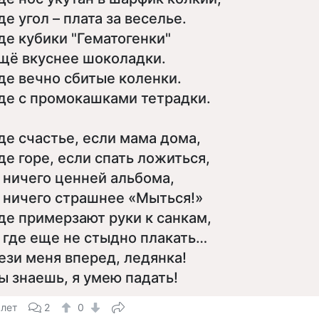
де угол – плата за веселье.
де кубики "Гематогенки"
щё вкуснее шоколадки.
де вечно сбитые коленки.
де с промокашками тетрадки.
де счастье, если мама дома,
де горе, если спать ложиться,
 ничего ценней альбома,
 ничего страшнее «Мыться!»
де примерзают руки к санкам,
 где еще не стыдно плакать…
ези меня вперед, ледянка!
ы знаешь, я умею падать!
 лет
2
0