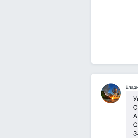
Влад
У
С
А
С
З