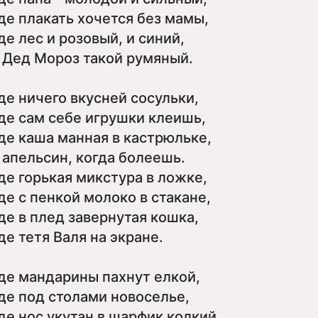
де плакать хочется без мамы,
де лес и розовый, и синий,
 Дед Мороз такой румяный.
де ничего вкусней сосульки,
де сам себе игрушки клеишь,
де каша манная в кастрюльке,
 апельсин, когда болеешь.
де горькая микстура в ложке,
де с пенкой молоко в стакане,
де в плед завернутая кошка,
де тетя Валя на экране.
де мандарины пахнут елкой,
де под столами новоселье,
де нос укутан в шарфик колкий,