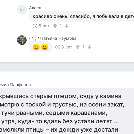
Алеся
Ал
красиво очень, спасибо, я побывала в детс
8 лет
1
( * ; *)Татьяна Наумова
8 лет
1
имир Панферов
крывшись старым пледом, сяду у камина
мотрю с тоской и грустью, на осени закат,
 тучи рваными, седыми караванами,
 утра, куда- то вдаль без устали летят …
амолкли птицы – их дожди уже достали