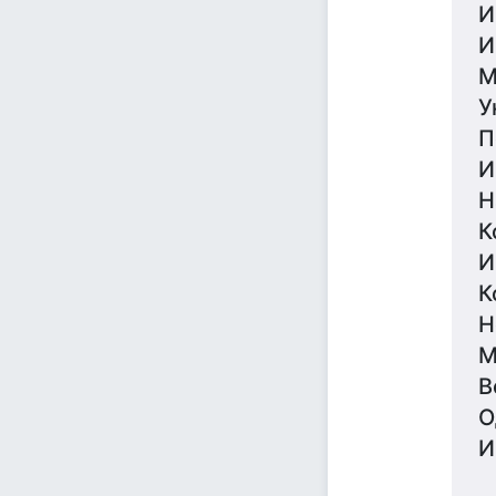
И
И
М
У
П
И
Н
К
И
К
Н
М
В
О
И