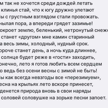
м так не хочется среди дождей летать
 клинья стай, что к югу дружно улетают
ы с грустным взглядом стали провожать.
нылая пора, а впереди грядет зазимье!
окроет землю, беленький, нетронутый снеж
 станет «другом» мне камин старинный
а весь зимы, холодный, нудный срок.
ороче станет день, а ночь куда длиннее,
 солнце будет реже в «гости» заходить,
онечно, лето я готов любить всем сердцем
о ведь без осени весны с зимой не быть!
ы как всегда невзгоды все «перезимуем»,
есна на крыльях лето вскоре принесет,
денется природа вновь в свои наряды
 соловей соловушке на зорьке песни запоет.