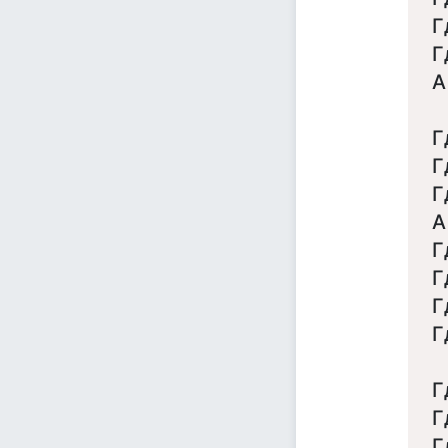
Г
Г
А
Г
Г
Г
А
Г
Г
Г
Г
Г
Г
Г