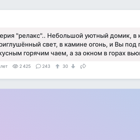
я
ерия "релакс".. Небольшой уютный домик, в
риглушённый свет, в камине огонь, и Вы под
кусным горячим чаем, а за окном в горах вьюг
 лет
2 425
243
30