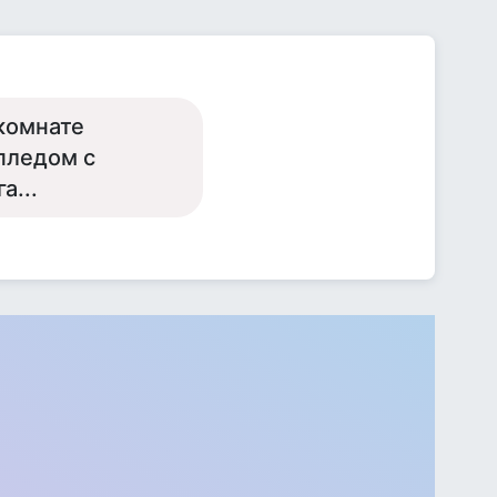
 комнате
 пледом с
а...