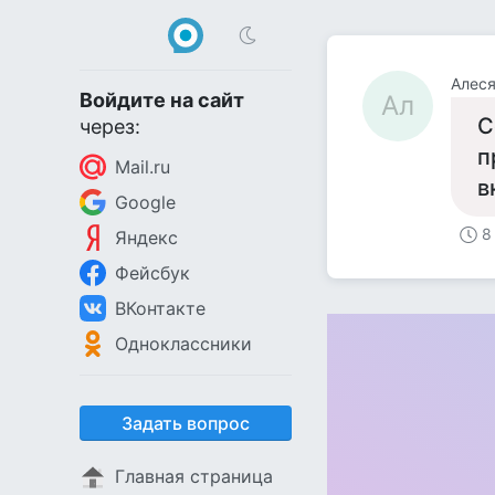
Алес
Войдите на сайт
Ал
С
через:
п
Mail.ru
в
Google
8
Яндекс
Фейсбук
ВКонтакте
Одноклассники
Задать вопрос
Главная страница