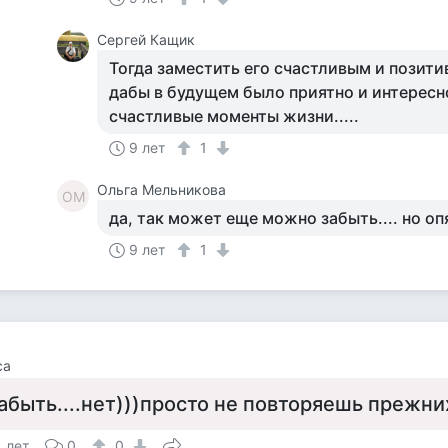
Сергей Кащик
Тогда заместить его счастливым и позит
дабы в будущем было приятно и интересн
счастливые моменты жизни.....
9 лет
1
Ольга Мельникова
ОМ
да, так может еще можно забыть.... но опя
9 лет
1
са
абыть....нет)))просто не повторяешь прежни
1 лет
0
0