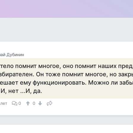
лай Дубинин
..тело помнит многое, оно помнит наших пред
збирателен. Он тоже помнит многое, но закры
ешает ему функционировать. Можно ли заб
..И, нет ...И, да.
 лет
0
0