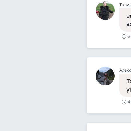
Татья
е
в
6
Алек
Т
у
4