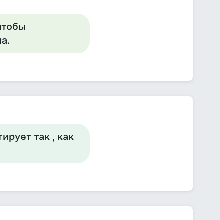
 чтобы
а.
ирует так , как