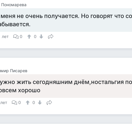
а Пономарева
 меня не очень получается. Но говорят что с
абывается.
1 лет
0
0
имир Писарев
ужно жить сегодняшним днём,ностальгия п
овсем хорошо
 лет
0
0