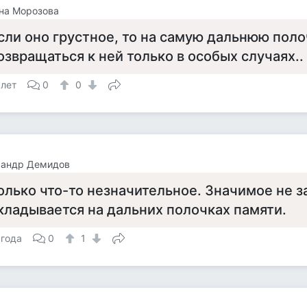
на Морозова
сли оно грустное, то на самую дальнюю поло
озвращаться к ней только в особых случаях..
 лет
0
0
сандр Демидов
олько что-то незначительное. Значимое не з
кладывается на дальних полочках памяти.
 года
0
1