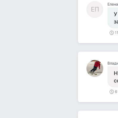
Елен
ЕП
У
з
1
Влад
Н
с
6