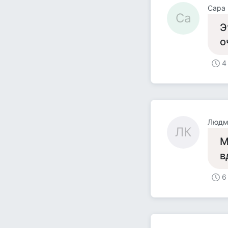
Сара
Са
Э
о
4
Людм
ЛК
М
в
6