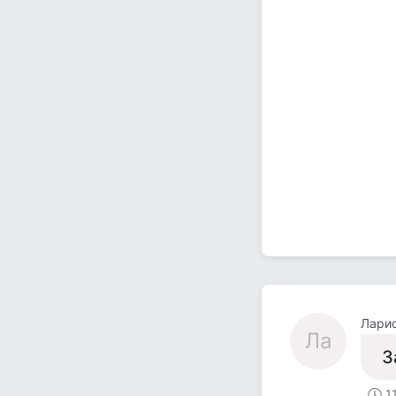
Лари
Ла
З
1