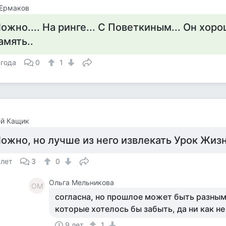
 Ермаков
ожно.... На ринге... С Поветкиным... Он хор
амять..
 года
0
1
ей Кащик
ожно, но лучше из него извлекать Урок Жиз
 лет
3
0
Ольга Мельникова
ОМ
согласна, но прошлое может быть разным
которые хотелось бы забыть, да ни как не
9 лет
1