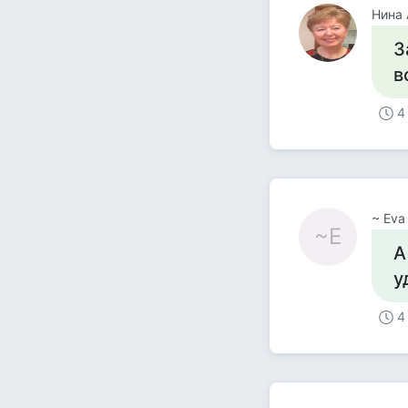
Нина 
З
в
4
~ Eva
~E
А
у
4