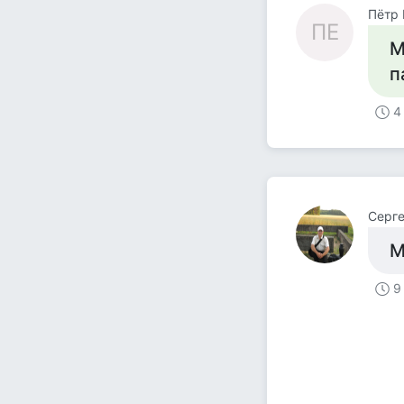
Пётр
ПЕ
М
п
4
Серг
М
9