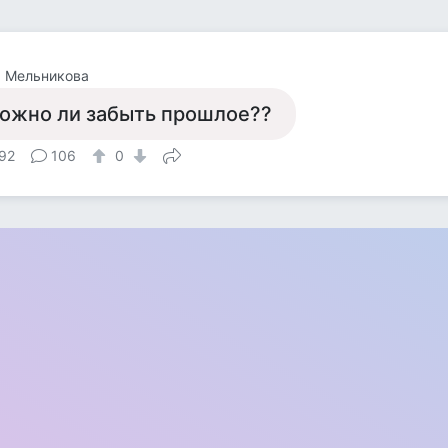
а Мельникова
ожно ли забыть прошлое??
92
106
0