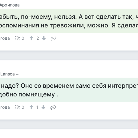
Архипова
абыть, по-моему, нельзя. А вот сделать так,
оспоминания не тревожили, можно. Я сделал
 года
0
2
 Lansca ~
 надо? Оно со временем само себя интерпрет
добно помнящему .
 года
0
1