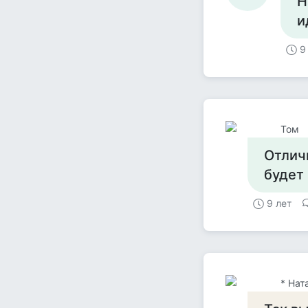
Н
и
9
Том
Отлич
будет
9 лет
* Нат