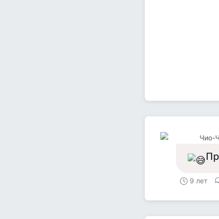
Чио-
Пр
9 лет