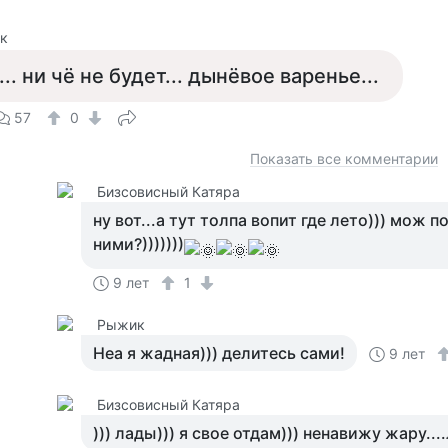
к
... ни чё не будет... дынёвое варенье...
57
0
Показать все комментарии
Бизсовисный Катяра
ну вот...а тут толпа вопит где лето))) мож 
ними?)))))))
9 лет
1
Рыжик
Неа я жадная))) делитесь сами!
9 лет
Бизсовисный Катяра
))) лады))) я свое отдам))) ненавижу жару...