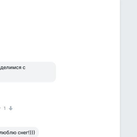
поделимся с
1
.люблю снег!)))