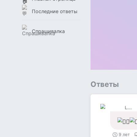
Последние ответы
Спрашивалка
Ответы
L….
9 лет