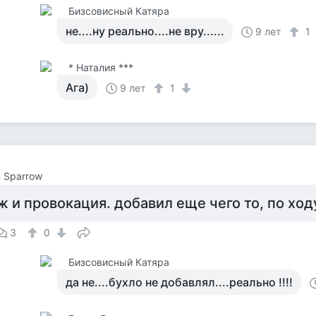
Бизсовисный Катяра
не....ну реально....не вру......
9 лет
1
* Наталия ***
Ага)
9 лет
1
 Sparrow
 и провокация. добавил еще чего то, по ходу
3
0
Бизсовисный Катяра
да не....бухло не добавлял....реально !!!!