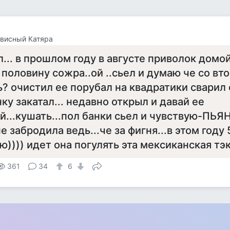
висный Катяра
л... в прошлом году в августе приволок дом
половину сожра..ой ..сьел и думаю че со вт
ь? очистил ее порубал на квадратики сварил
нку закатал... недавно открыл и давай ее
й...кушать...пол банки сьел и чувствую-ПЬЯН
не забродила ведь...че за фигня...в этом году
ю)))) идет она погулять эта мексиканская тэки
361
34
6