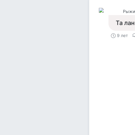
Рыжи
Та лан
9 лет