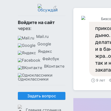
Бизсо
Войдите на сайт
прико
через:
дыню. 
Mail.ru
делат
Google
и в ба
Яндекс
жра..о
Фейсбук
так и 
ВКонтакте
заката
Одноклассники
9 лет
Задать вопрос
Главная страница