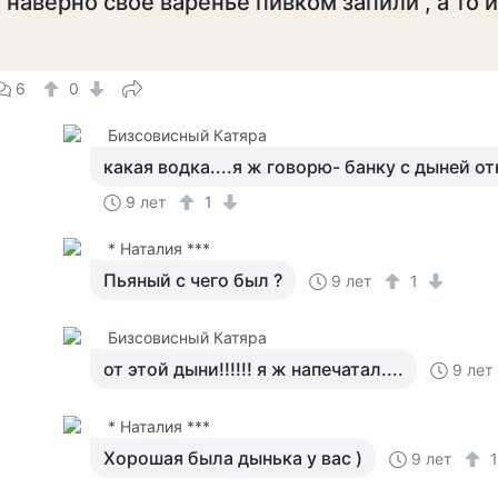
 наверно свое варенье пивком запили , а то и
6
0
Бизсовисный Катяра
какая водка....я ж говорю- банку с дыней отк
9 лет
1
* Наталия ***
Пьяный с чего был ?
9 лет
1
Бизсовисный Катяра
от этой дыни!!!!!! я ж напечатал....
9 лет
* Наталия ***
Хорошая была дынька у вас )
9 лет