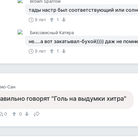
Brown Sparrow
тады настр был соответствующий или солне
9 лет
1
Бизсовисный Катяра
не....а вот закатывал-бухой)))) даж не помню
9 лет
1
Чио-Сан
авильно говорят "Голь на выдумки хитра"
0
0