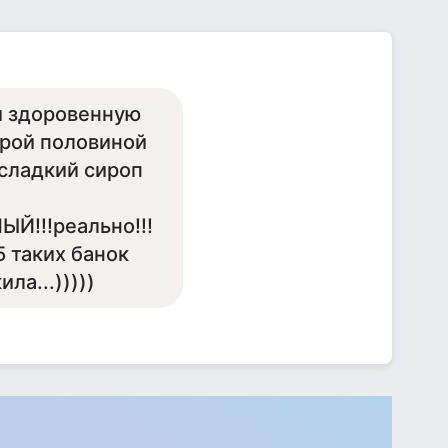
ой здоровенную
орой половиной
 сладкий сироп
ЫЙ!!!реально!!!
 5 таких банок
ла...)))))