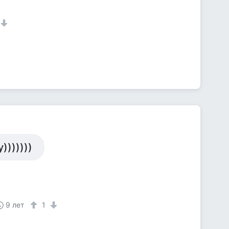
)))))))
9 лет
1