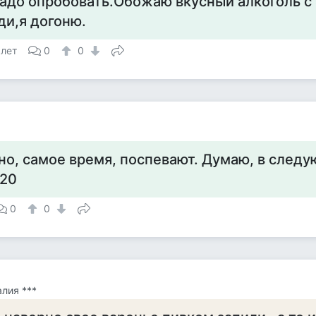
адо опробовать.Обожаю вкусный алкоголь с
ди,я догоню.
 лет
0
0
но, самое время, поспевают. Думаю, в следу
 20
0
0
алия ***