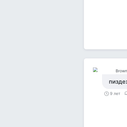
Brown
пиздеж
9 лет