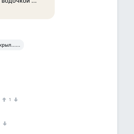
 водочкой ...
рыл......
1
1