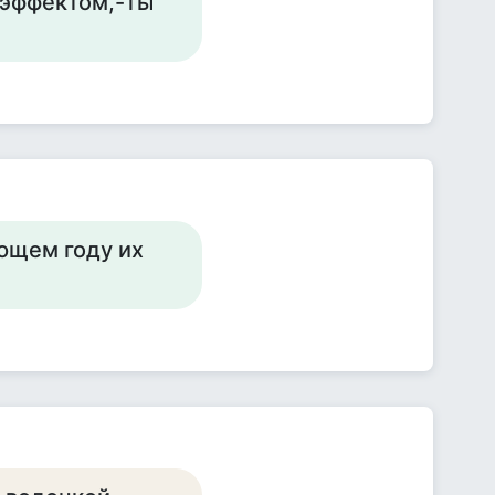
 эффектом,-ты
ющем году их