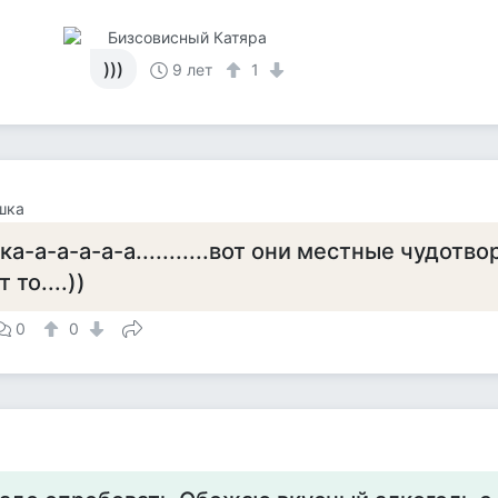
Бизсовисный Катяра
)))
9 лет
1
шка
а-а-а-а-а-а...........вот они местные чудот
 то....))
0
0