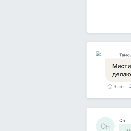
Таню
Мистик
делают
9 лет
Он
Он