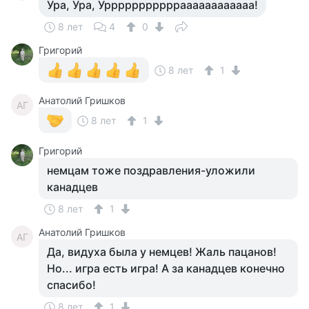
Ура, Ура, Уррррррррррраааааааааааа!
8 лет
4
0
Григорий
8 лет
1
Анатолий Гришков
АГ
8 лет
1
Григорий
немцам тоже поздравления-уложили
канадцев
8 лет
1
Анатолий Гришков
АГ
Да, видуха была у немцев! Жаль пацанов!
Но... игра есть игра! А за канадцев конечно
спасибо!
8 лет
1