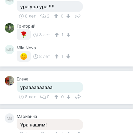
ура ура ура !!!!
8 лет
2
0
Григорий
8 лет
1
Mila Nova
MN
8 лет
1
Елена
ураааааааааа
8 лет
0
0
Марианна
Ма
Ура нашим!