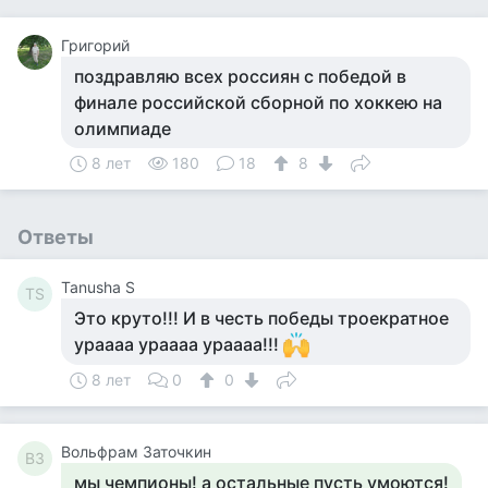
Григорий
поздравляю всех россиян с победой в
финале российской сборной по хоккею на
олимпиаде
8 лет
180
18
8
Ответы
Tanusha S
TS
Это круто!!! И в честь победы троекратное
ураааа ураааа ураааа!!!
8 лет
0
0
Вольфрам Заточкин
ВЗ
мы чемпионы! а остальные пусть умоются!