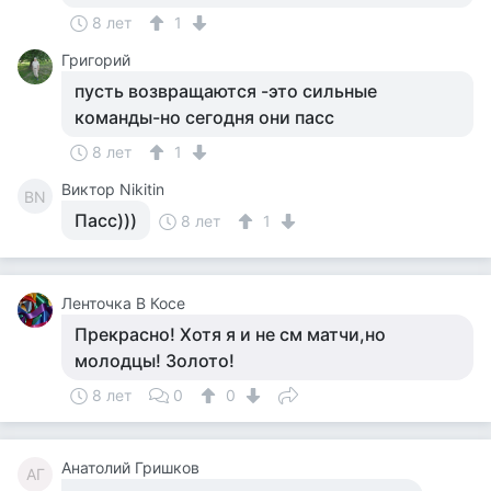
8 лет
1
Григорий
пусть возвращаются -это сильные
команды-но сегодня они пасс
8 лет
1
Виктор Nikitin
ВN
Пасс)))
8 лет
1
Ленточка В Косе
Прекрасно! Хотя я и не см матчи,но
молодцы! Золото!
8 лет
0
0
Анатолий Гришков
АГ