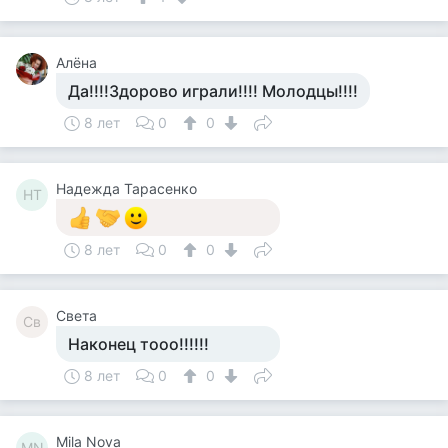
Алёна
Да!!!!Здорово играли!!!! Молодцы!!!!
8 лет
0
0
Надежда Тарасенко
НТ
8 лет
0
0
Света
Св
Наконец тооо!!!!!!
8 лет
0
0
Mila Nova
MN