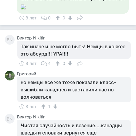
8 лет
0
0
Виктор Nikitin
ВN
Так иначе и не могло быть! Немцы в хоккее
это абсурд!!! УРА!!!!
8 лет
4
0
Григорий
но немцы все же тоже показали класс-
вышибли канадцев и заставили нас по
волноваться
8 лет
1
Виктор Nikitin
ВN
Чистая случайность и везение....канадцы
шведы и словаки вернутся еще