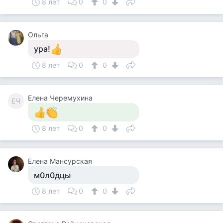
8 лет
0
0
Ольга
ура!
8 лет
0
0
Елена Черемухина
ЕЧ
8 лет
0
0
Елена Мансурская
м0л0дцы
8 лет
0
0