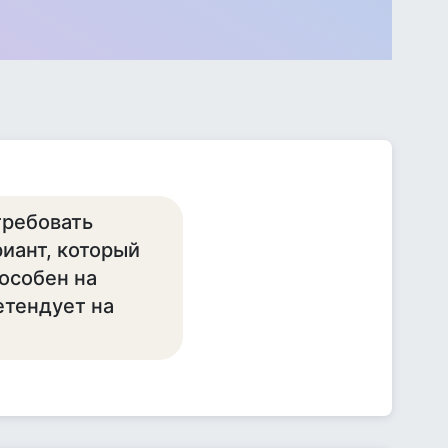
требовать
иант, который
пособен на
етендует на