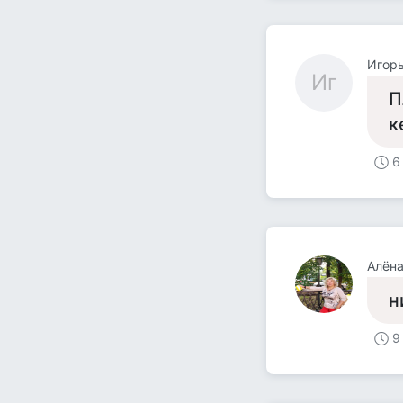
Игор
Иг
П
к
6
Алён
н
9