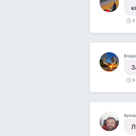
к
9
Влад
З
9
Арка
Л