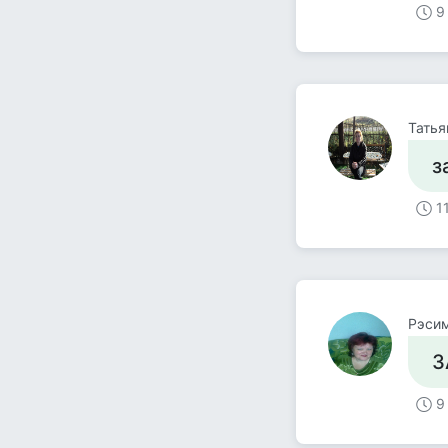
9
Татья
з
1
Рэсим
З
9