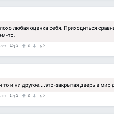
ь
лохо любая оценка себя. Приходиться сравни
ем-то.
 лет
0
0
а
и то и ни другое....это-закрытая дверь в мир
 лет
0
0