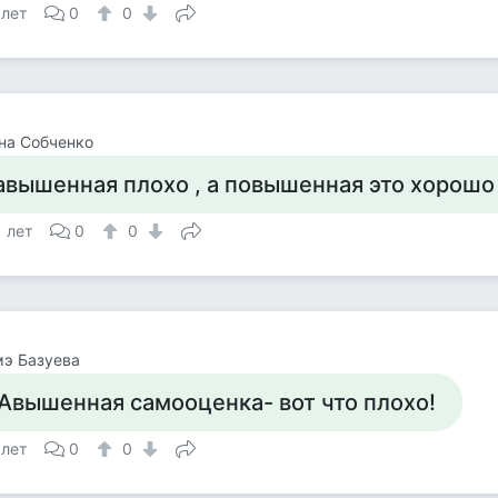
 лет
0
0
на Собченко
авышенная плохо , а повышенная это хорошо
1 лет
0
0
э Базуева
Авышенная самооценка- вот что плохо!
 лет
0
0