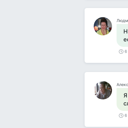
Людм
Н
е
6
Aлек
Я
с
6