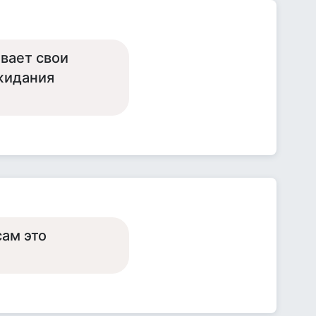
вает свои
жидания
сам это