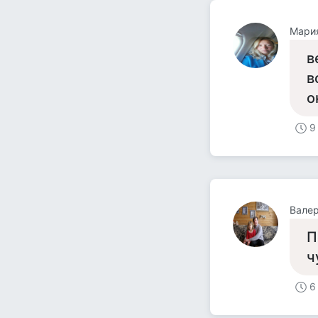
Мари
в
в
о
9
Валер
П
ч
6