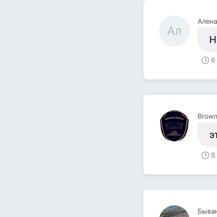
Ален
Ал
Н
6
Brown
э
6
Быва