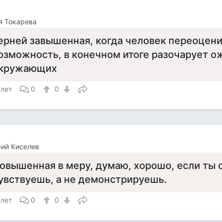
я Токарева
ерней завышенная, когда человек переоцени
озможность, в конечном итоге разочарует о
кружающих
 лет
0
0
ий Киселев
овышенная в меру, думаю, хорошо, если ты 
увствуешь, а не демонстрируешь.
 лет
0
0