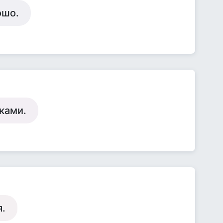
ошо.
ками.
.