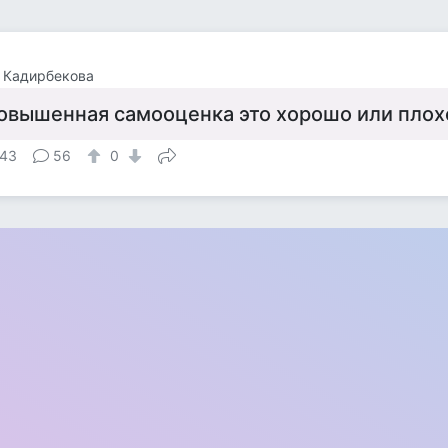
 Кадирбекова
овышенная самооценка это хорошо или плох
43
56
0