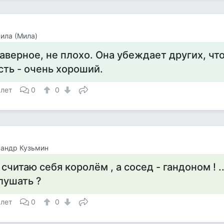
ила (Мила)
аверное, не плохо. Она убеждает других, что
сть - очень хороший.
 лет
0
0
сандр Кузьмин
 считаю себя королём , а сосед - гандоном ! ..
лушать ?
 лет
0
0