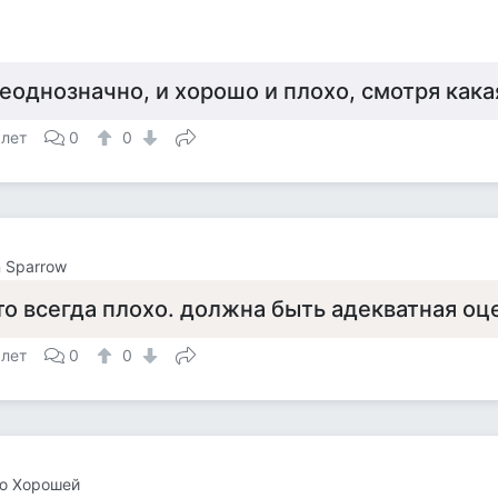
а
еоднозначно, и хорошо и плохо, смотря кака
 лет
0
0
 Sparrow
то всегда плохо. должна быть адекватная оц
 лет
0
0
ю Хорошей