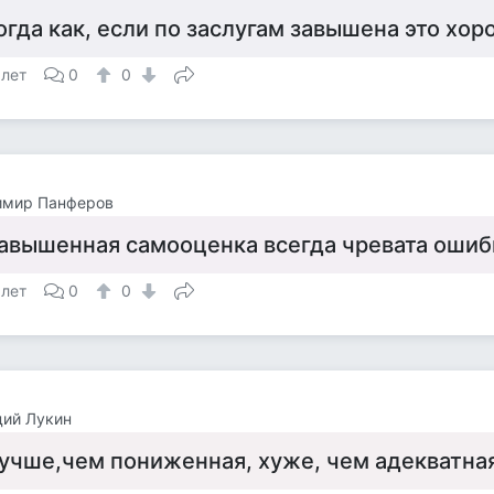
огда как, если по заслугам завышена это хор
 лет
0
0
имир Панферов
авышенная самооценка всегда чревата ошиб
 лет
0
0
дий Лукин
учше,чем пониженная, хуже, чем адекватная